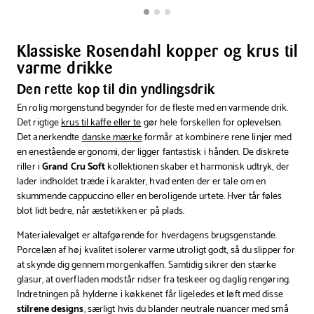
Klassiske Rosendahl kopper og krus til
varme drikke
Den rette kop til din yndlingsdrik
En rolig morgenstund begynder for de fleste med en varmende drik.
Det rigtige
krus til kaffe eller te
gør hele forskellen for oplevelsen.
Det anerkendte
danske mærke
formår at kombinere rene linjer med
en enestående ergonomi, der ligger fantastisk i hånden. De diskrete
riller i
Grand Cru Soft
kollektionen skaber et harmonisk udtryk, der
lader indholdet træde i karakter, hvad enten der er tale om en
skummende cappuccino eller en beroligende urtete. Hver tår føles
blot lidt bedre, når æstetikken er på plads.
Materialevalget er altafgørende for hverdagens brugsgenstande.
Porcelæn af høj kvalitet isolerer varme utroligt godt, så du slipper for
at skynde dig gennem morgenkaffen. Samtidig sikrer den stærke
glasur, at overfladen modstår ridser fra teskeer og daglig rengøring.
Indretningen på hylderne i køkkenet får ligeledes et løft med disse
stilrene designs
, særligt hvis du blander neutrale nuancer med små