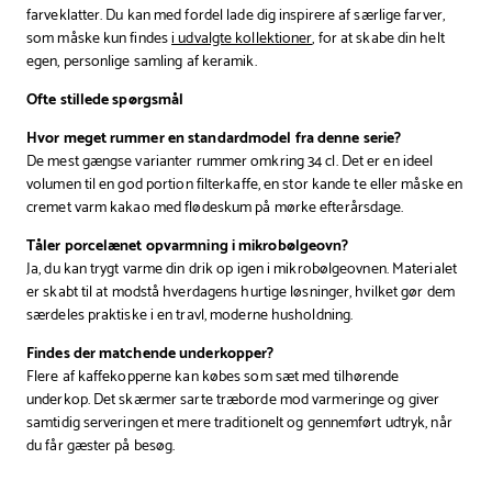
farveklatter. Du kan med fordel lade dig inspirere af særlige farver,
som måske kun findes
i udvalgte kollektioner
, for at skabe din helt
egen, personlige samling af keramik.
Ofte stillede spørgsmål
Hvor meget rummer en standardmodel fra denne serie?
De mest gængse varianter rummer omkring 34 cl. Det er en ideel
volumen til en god portion filterkaffe, en stor kande te eller måske en
cremet varm kakao med flødeskum på mørke efterårsdage.
Tåler porcelænet opvarmning i mikrobølgeovn?
Ja, du kan trygt varme din drik op igen i mikrobølgeovnen. Materialet
er skabt til at modstå hverdagens hurtige løsninger, hvilket gør dem
særdeles praktiske i en travl, moderne husholdning.
Findes der matchende underkopper?
Flere af kaffekopperne kan købes som sæt med tilhørende
underkop. Det skærmer sarte træborde mod varmeringe og giver
samtidig serveringen et mere traditionelt og gennemført udtryk, når
du får gæster på besøg.