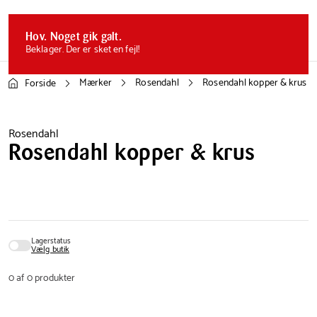
Gå
Gå
Gå
til
til
til
Min
Favoritter
Kurv
Hov. Noget gik galt.
side
Menu
Min side
Favoritter
Kurv
Beklager. Der er sket en fejl!
Mærker
Rosendahl
Rosendahl kopper & krus
Forside
Rosendahl
Rosendahl kopper & krus
Lagerstatus
Vælg butik
0 af 0 produkter