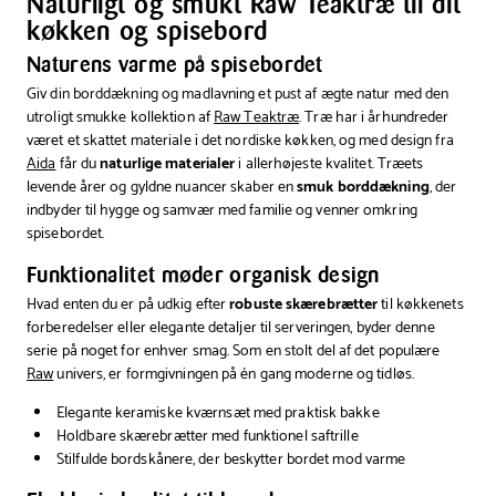
Naturligt og smukt Raw Teaktræ til dit
køkken og spisebord
Naturens varme på spisebordet
Giv din borddækning og madlavning et pust af ægte natur med den
utroligt smukke kollektion af
Raw Teaktræ
. Træ har i århundreder
været et skattet materiale i det nordiske køkken, og med design fra
Aida
får du
naturlige materialer
i allerhøjeste kvalitet. Træets
levende årer og gyldne nuancer skaber en
smuk borddækning
, der
indbyder til hygge og samvær med familie og venner omkring
spisebordet.
Funktionalitet møder organisk design
Hvad enten du er på udkig efter
robuste skærebrætter
til køkkenets
forberedelser eller elegante detaljer til serveringen, byder denne
serie på noget for enhver smag. Som en stolt del af det populære
Raw
univers, er formgivningen på én gang moderne og tidløs.
Elegante keramiske kværnsæt med praktisk bakke
Holdbare skærebrætter med funktionel saftrille
Stilfulde bordskånere, der beskytter bordet mod varme