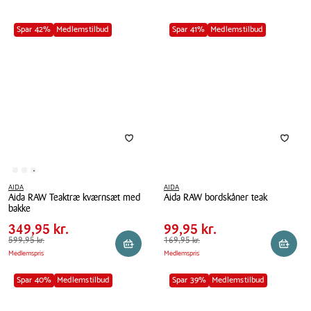
Spar 42%
Medlemstilbud
Spar 41%
Medlemstilbud
AIDA
AIDA
Aida RAW Teaktræ kværnsæt med
Aida RAW bordskåner teak
Pris
Pris
Pris
349,95 kr.
Pris
99,95 kr.
bakke
tabel
tabel
Aida
Spar
250,00 kr.
Spar
70,00 kr.
Aida
349,95 kr.
99,95 kr.
RAW
RAW
Førpris
599,95 kr.
599,95 kr.
Førpris
169,95 kr.
169,95 kr.
bordskåner
Reservér i butik
Reserv
Medlemspris
Medlemspris
Teaktræ
teak
kværnsæt
Spar 40%
Medlemstilbud
Spar 39%
Medlemstilbud
med
bakke