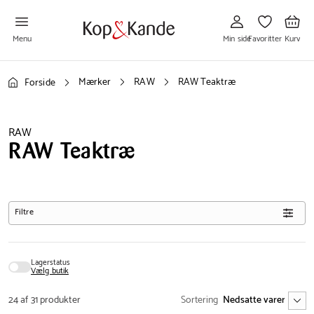
Gå
Gå
Gå
til
til
til
Min
Favoritter
Kurv
side
Menu
Min side
Favoritter
Kurv
Mærker
RAW
RAW Teaktræ
Forside
RAW
RAW Teaktræ
Filtre
Lagerstatus
Vælg butik
24 af 31 produkter
Sortering