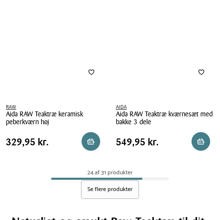
32x20
cm
cm
RAW
AIDA
Aida RAW Teaktræ keramisk
Aida RAW Teaktræ kværnesæt med
peberkværn høj
bakke 3 dele
Aida
Aida
Pris
Pris
Pris
329,95 kr.
Pris
549,95 kr.
329,95 kr.
549,95 kr.
Reservér i butik
Reserv
RAW
RAW
tabel
tabel
Teaktræ
Teaktræ
keramisk
kværnesæt
24 af 31 produkter
peberkværn
med
høj
bakke
Se flere produkter
3
dele