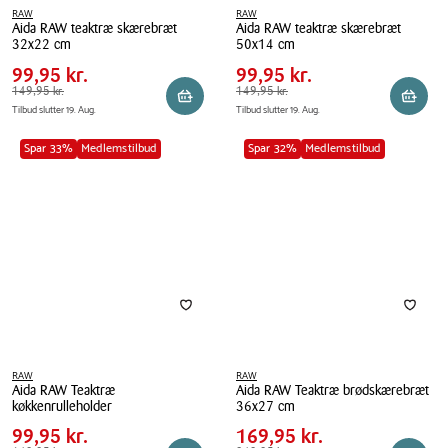
RAW
RAW
Aida RAW teaktræ skærebræt
Aida RAW teaktræ skærebræt
Pris
Pris
Pris
99,95 kr.
Pris
99,95 kr.
32x22 cm
50x14 cm
tabel
tabel
Spar
50,00 kr.
Spar
50,00 kr.
Aida
99,95 kr.
Aida
99,95 kr.
RAW
Førpris
149,95 kr.
149,95 kr.
RAW
Førpris
149,95 kr.
149,95 kr.
Reservér i butik
Reserv
Tilbud slutter 19. Aug.
Tilbud slutter 19. Aug.
teaktræ
teaktræ
skærebræt
skærebræt
Spar 33%
Medlemstilbud
Spar 32%
Medlemstilbud
32x22
50x14
cm
cm
RAW
RAW
Aida RAW Teaktræ
Aida RAW Teaktræ brødskærebræt
Pris
Pris
Pris
99,95 kr.
Pris
169,95 kr.
køkkenrulleholder
36x27 cm
tabel
tabel
Spar
50,00 kr.
Spar
80,00 kr.
Aida
99,95 kr.
Aida
169,95 kr.