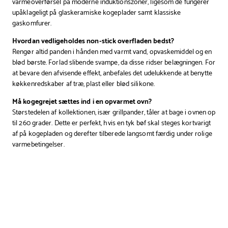
varmeoverførsel på moderne induktionszoner, ligesom de fungerer
upåklageligt på glaskeramiske kogeplader samt klassiske
gaskomfurer.
Hvordan vedligeholdes non-stick overfladen bedst?
Rengør altid panden i hånden med varmt vand, opvaskemiddel og en
blød børste. Forlad slibende svampe, da disse ridser belægningen. For
at bevare den afvisende effekt, anbefales det udelukkende at benytte
køkkenredskaber af træ, plast eller blød silikone.
Må kogegrejet sættes ind i en opvarmet ovn?
Størstedelen af kollektionen, især grillpander, tåler at bage i ovnen op
til 260 grader. Dette er perfekt, hvis en tyk bøf skal steges kortvarigt
af på kogepladen og derefter tilberede langsomt færdig under rolige
varmebetingelser.