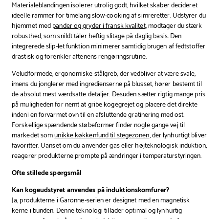
Materialeblandingen isolerer utrolig godt, hvilket skaber decideret
ideelle rammer for timelang slow-cooking af simreretter. Udstyrer du
hjemmet med
pander og gryder i fransk kvalitet
, modtager du stærk
robusthed, som snildt tåler heftig slitage på daglig basis. Den
integrerede slip-let funktion minimerer samtidig brugen af fedtstoffer
drastisk og forenkler aftenens rengøringsrutine.
Veludformede, ergonomiske stålgreb, der vedbliver at være svale,
imens du jonglerer med ingredienserne på blusset, hører bestemt til
de absolut mest værdsatte detaljer. Desuden sætter rigtig mange pris
på muligheden for nemt at gribe kogegrejet og placere det direkte
indeni en forvarmet ovn til en afsluttende gratinering med ost.
Forskellige spændende støbeformer finder nogle gange vej til
markedet som
unikke køkkenfund til stegezonen
, der lynhurtigt bliver
favoritter. Uanset om du anvender gas eller højteknologisk induktion,
reagerer produkterne prompte på ændringer i temperaturstyringen.
Ofte stillede spørgsmål
Kan kogeudstyret anvendes på induktionskomfurer?
Ja, produkterne i Garonne-serien er designet med en magnetisk
kerne i bunden. Denne teknologi tillader optimal og lynhurtig