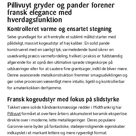
cm
Pillivuyt gryder og pander forener
fransk elegance med
hverdagsfunktion
Kontrolleret varme og ensartet stegning
Selve grundlaget for at fremtrylle et sublimt måltid starter med
pålideligt, massivt kogeudstyr af høj kaliber. En solid pande
konstrueret med en særligt tyk, varmeledende bund sikrer en
usædvanlig præcis varmefordeling, hvilket i praksis er fuldstændig
afgørende for at opnå den ultimative sprøde stegeskorpe på
udskæringer eller for at sautere fine grøntsager, indtil de bliver møre.
Denne avancerede metalkonstruktion fremmer smagsudviklingen og
gør selve processen væsentligt mere intuitiv, ligetil og kontrollerbar
for amatørkokken derhjemme.
Fransk kogeudstyr med fokus på slidstyrke
Takket være solide håndværksmæssige rødder i Midtfrankrig har
Pillivuyt
formået at overføre årtiers akkumuleret keramik-ekspertise
direkte over i moderne, lette metallegeringer. Deres populære
Garonne-serie byder på fantastiske, støbejernslignende egenskaber
indkapslet i et markant lettere og mere rygvenligt format.