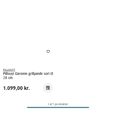
PILLIVUYT
Pillivuyt Garonne grillpande sort Ø
28 cm
Pillivuyt
Pris
Pris
1.099,00 kr.
1.099,00 kr.
Reservér i butik
Garonne
tabel
grillpande
sort
1 af 1 produkter
Ø
28