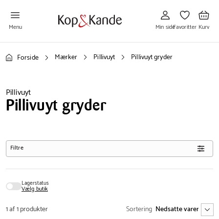
Gå
Gå
Gå
til
til
til
Min
Favoritter
Kurv
side
Menu
Min side
Favoritter
Kurv
Mærker
Pillivuyt
Pillivuyt gryder
Forside
Pillivuyt
Pillivuyt gryder
Filtre
Lagerstatus
Vælg butik
1 af 1 produkter
Sortering