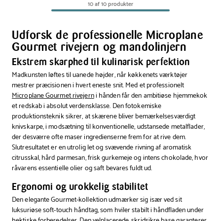
10 af 10 produkter
handske
skær
fin/grov
Udforsk de professionelle Microplane
Gourmet rivejern og mandolinjern
Ekstrem skarphed til kulinarisk perfektion
Madkunsten løftes til uanede højder, når køkkenets værktøjer
mestrer præcisionen i hvert eneste snit. Med et professionelt
Microplane Gourmet rivejern
i hånden får den ambitiøse hjemmekok
et redskab i absolut verdensklasse. Den fotokemiske
produktionsteknik sikrer, at skærene bliver bemærkelsesværdigt
knivskarpe, i modsætning til konventionelle, udstansede metalflader,
der desværre ofte maser ingredienserne frem for at rive dem.
Slutresultatet er en utrolig let og svævende rivning af aromatisk
citrusskal, hård parmesan, frisk gurkemeje og intens chokolade, hvor
råvarens essentielle olier og saft bevares fuldt ud.
Ergonomi og urokkelig stabilitet
Den elegante Gourmet-kollektion udmærker sig især ved sit
luksuriøse soft-touch håndtag, som hviler stabilt i håndfladen under
hektiske forberedelser. Den velplacerede, skridsikre base garanterer,