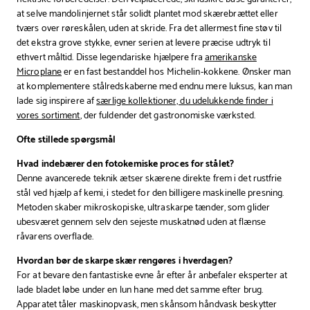
at selve mandolinjernet står solidt plantet mod skærebrættet eller
tværs over røreskålen, uden at skride. Fra det allermest fine støv til
det ekstra grove stykke, evner serien at levere præcise udtryk til
ethvert måltid. Disse legendariske hjælpere fra
amerikanske
Microplane
er en fast bestanddel hos Michelin-kokkene. Ønsker man
at komplementere stålredskaberne med endnu mere luksus, kan man
lade sig inspirere af
særlige kollektioner, du udelukkende finder i
vores sortiment
, der fuldender det gastronomiske værksted.
Ofte stillede spørgsmål
Hvad indebærer den fotokemiske proces for stålet?
Denne avancerede teknik ætser skærene direkte frem i det rustfrie
stål ved hjælp af kemi, i stedet for den billigere maskinelle presning.
Metoden skaber mikroskopiske, ultraskarpe tænder, som glider
ubesværet gennem selv den sejeste muskatnød uden at flænse
råvarens overflade.
Hvordan bør de skarpe skær rengøres i hverdagen?
For at bevare den fantastiske evne år efter år anbefaler eksperter at
lade bladet løbe under en lun hane med det samme efter brug.
Apparatet tåler maskinopvask, men skånsom håndvask beskytter