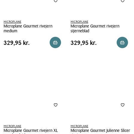
MICROPLANE
MICROPLANE
Microplane Gourmet rivejern
Microplane Gourmet rivejern
medium
stjerneblad
Microplane
Microplane
Pris
Pris
Pris
329,95 kr.
Pris
329,95 kr.
329,95 kr.
329,95 kr.
Reservér i butik
Reserv
Gourmet
Gourmet
tabel
tabel
rivejern
rivejern
medium
stjerneblad
MICROPLANE
MICROPLANE
Microplane Gourmet rivejern XL
Microplane Gourmet Julienne Slicer