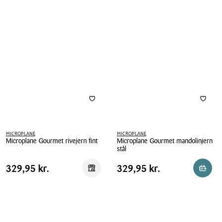
MICROPLANE
MICROPLANE
Microplane Gourmet rivejern fint
Microplane Gourmet mandolinjern
stål
Microplane
Microplane
Gourmet
Pris
Pris
Pris
329,95 kr.
Pris
329,95 kr.
329,95 kr.
329,95 kr.
Reservér i butik
Reserv
Gourmet
rivejern
tabel
tabel
mandolinjern
fint
stål