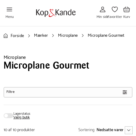
Gå
Gå
Gå
til
til
til
Min
Favoritter
Kurv
side
Menu
Min side
Favoritter
Kurv
Mærker
Microplane
Microplane Gourmet
Forside
Microplane
Microplane Gourmet
Filtre
Lagerstatus
Vælg butik
10 af 10 produkter
Sortering