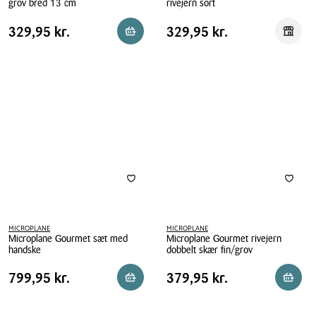
grov bred 13 cm
rivejern sort
Microplane
Microplane
Pris
Pris
Pris
329,95 kr.
Pris
329,95 kr.
329,95 kr.
329,95 kr.
Reservér i butik
Reserv
Gourmet
Gourmet
tabel
tabel
rivejern
Julienne
XL
Slicer
grov
rivejern
bred
sort
13
cm
MICROPLANE
MICROPLANE
Microplane Gourmet sæt med
Microplane Gourmet rivejern
handske
dobbelt skær fin/grov
Microplane
Microplane
Pris
Pris
Pris
799,95 kr.
Pris
379,95 kr.
799,95 kr.
379,95 kr.
Reservér i butik
Reserv
Gourmet
Gourmet
tabel
tabel
sæt
rivejern
med
dobbelt