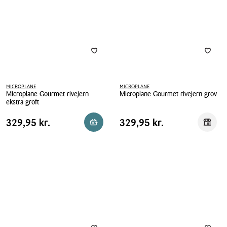
MICROPLANE
MICROPLANE
Microplane Gourmet rivejern
Microplane Gourmet rivejern grov
ekstra groft
Microplane
Microplane
Gourmet
Pris
Pris
Pris
329,95 kr.
Pris
329,95 kr.
329,95 kr.
329,95 kr.
Reservér i butik
Reserv
Gourmet
rivejern
tabel
tabel
rivejern
grov
ekstra
groft