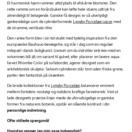
Et harmonisk hjem rummer altid plads til afskårne blomster. Den
rette ramme om en forårsbuket kan løfte hele stuens udtryk fra
almindeligt til betagende. Ganske få designs er så utvetydigt
genkendelige som de cylinderformede
Lyngby Porcelæn vaser
med
de stramme, vertikale riller.
Den ranke form blev i sin tid skabt med tydelig inspiration fra den
europæiske Bauhaus-bevægelse, og står i dag som en regulær
milepæl i dansk boligkunst. Uanset om du indretter entréen med en
voluminøs blå 38 cm variant til gulvet, eller placerer en lavere aqua-
farvet Rhombe Color på sofabordet, agerer designet som en
arkitektonisk skulptur. Selvom cylinderen står tom uden friske grene,
pynter den fantastisk på skænken.
De brede kollektioner fra
Lyngby Porcelæn
balancerer eminent
mellem fortidens nostalgi og nutidens kraftige farvetrends. Ved at
lade designets præcise linjer møde de uforudsigelige organiske
former fra naturens botanik, opstår en slående kontrast i din
personlige indretning
.
Ofte stillede spørgsmål
Hvordan rengør jeg min vase indvendigt?