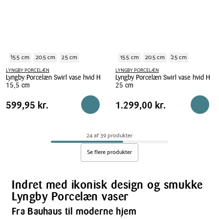
15.5 cm
20.5 cm
25 cm
15.5 cm
20.5 cm
25 cm
LYNGBY PORCELÆN
LYNGBY PORCELÆN
Lyngby Porcelæn Swirl vase hvid H
Lyngby Porcelæn Swirl vase hvid H
15,5 cm
25 cm
Lyngby
Lyngby
Pris
Pris
Pris
599,95 kr.
Pris
1.299,00 kr.
599,95 kr.
1.299,00 kr.
Læg i kurv
Læg i 
Porcelæn
Porcelæn
tabel
tabel
Swirl
Swirl
vase
vase
24 af 39 produkter
hvid
hvid
H
H
Se flere produkter
15,5
25
cm
cm
Indret med ikonisk design og smukke
Lyngby Porcelæn vaser
Fra Bauhaus til moderne hjem