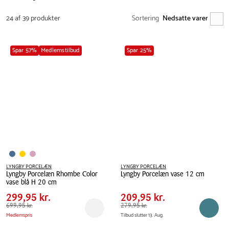
24 af 39 produkter
Sortering
Spar 57%
Medlemstilbud
Spar 25%
LYNGBY PORCELÆN
LYNGBY PORCELÆN
Lyngby Porcelæn Rhombe Color
Lyngby Porcelæn vase 12 cm
Pris
Pris
Pris
299,95 kr.
Pris
209,95 kr.
vase blå H 20 cm
tabel
tabel
Lyngby
Spar
400,00 kr.
Spar
70,00 kr.
Lyngby
299,95 kr.
209,95 kr.
Porcelæn
Porcelæn
Førpris
699,95 kr.
699,95 kr.
Førpris
279,95 kr.
279,95 kr.
vase
Reservér i butik
Reserv
Medlemspris
Tilbud slutter 13. Aug.
Rhombe
12