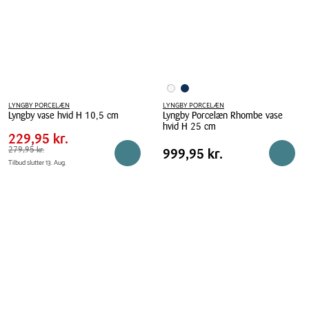
16,5
cm
LYNGBY PORCELÆN
LYNGBY PORCELÆN
Pris
Pris
229,95 kr.
Lyngby vase hvid H 10,5 cm
Lyngby Porcelæn Rhombe vase
tabel
hvid H 25 cm
Spar
50,00 kr.
Lyngby
229,95 kr.
Lyngby
vase
Pris
Førpris
279,95 kr.
279,95 kr.
Pris
999,95 kr.
999,95 kr.
Reservér i butik
Reserv
Porcelæn
hvid
Tilbud slutter 13. Aug.
tabel
Rhombe
H
vase
10,5
hvid
cm
H
25
cm