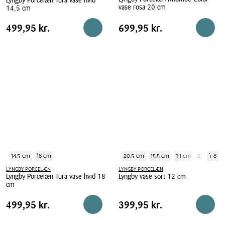
Lyngby Porcelæn Tura vase hvid
vase rosa 20 cm
14,5 cm
Lyngby
Lyngby
Pris
Pris
Pris
499,95 kr.
Pris
699,95 kr.
499,95 kr.
699,95 kr.
Reservér i butik
Reserv
Porcelæn
Porcelæn
tabel
tabel
Rhombe
Tura
Color
vase
vase
hvid
rosa
14,5
20
cm
cm
14.5 cm
18 cm
20.5 cm
15.5 cm
31 cm
25 cm
+ 8
1
LYNGBY PORCELÆN
LYNGBY PORCELÆN
Lyngby Porcelæn Tura vase hvid 18
Lyngby vase sort 12 cm
cm
Lyngby
Lyngby
vase
Pris
Pris
Pris
499,95 kr.
Pris
399,95 kr.
499,95 kr.
399,95 kr.
Reservér i butik
Reserv
Porcelæn
sort
tabel
tabel
Tura
12