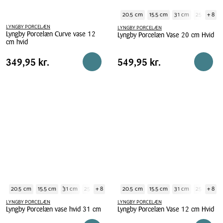
20.5 cm
15.5 cm
31 cm
25 cm
+ 8
1
LYNGBY PORCELÆN
LYNGBY PORCELÆN
Lyngby Porcelæn Curve vase 12
Lyngby Porcelæn Vase 20 cm Hvid
cm hvid
Lyngby
Lyngby
Porcelæn
Pris
Pris
Pris
349,95 kr.
Pris
549,95 kr.
349,95 kr.
549,95 kr.
Reservér i butik
Reserv
Porcelæn
Vase
tabel
tabel
Curve
20
vase
cm
12
Hvid
cm
hvid
20.5 cm
15.5 cm
31 cm
25 cm
+ 8
12 cm
20.5 cm
20 cm
15.5 cm
15 cm
20.5 cm
31 cm
25 cm
+ 8
1
LYNGBY PORCELÆN
LYNGBY PORCELÆN
Lyngby Porcelæn vase hvid 31 cm
Lyngby Porcelæn Vase 12 cm Hvid