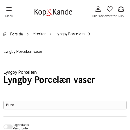
Gå
Gå
Gå
til
til
til
Min
Favoritter
Kurv
side
Menu
Min side
Favoritter
Kurv
Mærker
Lyngby Porcelæn
Forside
Lyngby Porcelæn vaser
Lyngby Porcelæn
Lyngby Porcelæn vaser
Filtre
Lagerstatus
Vælg butik