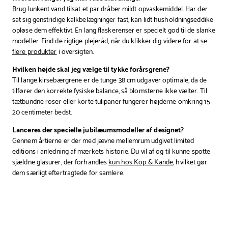
Brug lunkent vand tilsat et par dråber mildt opvaskemiddel. Har der
sat sig genstridige kalkbelægninger fast, kan lidt husholdningseddike
opløse dem effektivt. En lang flaskerenser er specielt god til de slanke
modeller. Find de rigtige plejeråd, når du klikker dig videre for at
se
flere produkter
i oversigten.
Hvilken højde skal jeg vælge til tykke forårsgrene?
Til lange kirsebærgrene er de tunge 38 cm udgaver optimale, da de
tilfører den korrekte fysiske balance, så blomsterne ikke vælter. Til
tætbundne roser eller korte tulipaner fungerer højderne omkring 15-
20 centimeter bedst.
Lanceres der specielle jubilæumsmodeller af designet?
Gennem årtierne er der med jævne mellemrum udgivet limited
editions i anledning af mærkets historie. Du vil af og til kunne spotte
sjældne glasurer, der forhandles
kun hos Kop & Kande
, hvilket gør
dem særligt eftertragtede for samlere.