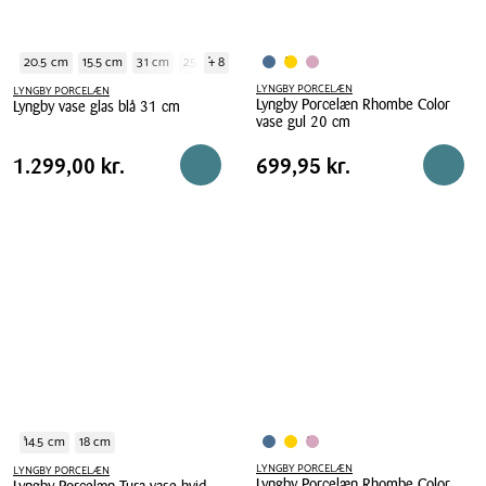
20.5 cm
15.5 cm
31 cm
25 cm
+ 8
12 cm
20 cm
15 cm
20.5 cm
LYNGBY PORCELÆN
LYNGBY PORCELÆN
Lyngby Porcelæn Rhombe Color
Lyngby vase glas blå 31 cm
vase gul 20 cm
Lyngby
Lyngby
vase
Pris
Pris
Pris
1.299,00 kr.
Pris
699,95 kr.
1.299,00 kr.
699,95 kr.
Reservér i butik
Reserv
Porcelæn
glas
tabel
tabel
Rhombe
blå
Color
31
vase
cm
gul
20
cm
14.5 cm
18 cm
LYNGBY PORCELÆN
LYNGBY PORCELÆN
Lyngby Porcelæn Rhombe Color