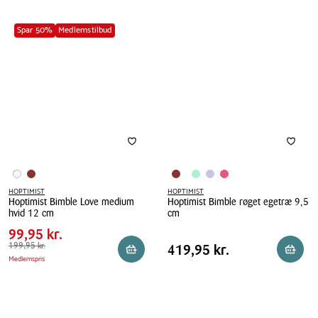
Spar 50%
Medlemstilbud
HOPTIMIST
HOPTIMIST
Hoptimist Bimble Love medium
Hoptimist Bimble røget egetræ 9,5
Pris
Pris
99,95 kr.
hvid 12 cm
cm
tabel
Spar
100,00 kr.
Hoptimist
99,95 kr.
Hoptimist
Pris
Bimble
Førpris
199,95 kr.
199,95 kr.
Bimble
Pris
419,95 kr.
419,95 kr.
Reservér i butik
Reserv
Medlemspris
tabel
Love
røget
medium
egetræ
hvid
9,5
12
cm