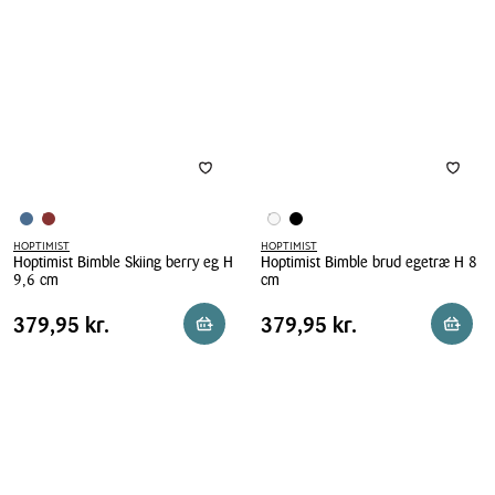
cm
cm
HOPTIMIST
HOPTIMIST
Hoptimist Bimble Skiing berry eg H
Hoptimist Bimble brud egetræ H 8
9,6 cm
cm
Hoptimist
Hoptimist
Pris
Pris
Pris
379,95 kr.
Pris
379,95 kr.
379,95 kr.
379,95 kr.
Reservér i butik
Reserv
Bimble
Bimble
tabel
tabel
Skiing
brud
berry
egetræ
eg
H
H
8
9,6
cm
cm