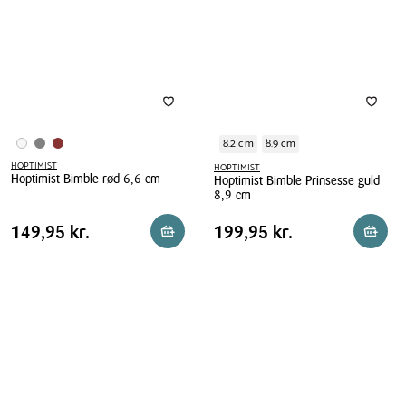
cm
8.2 cm
8.9 cm
HOPTIMIST
HOPTIMIST
Hoptimist Bimble rød 6,6 cm
Hoptimist Bimble Prinsesse guld
8,9 cm
Hoptimist
Hoptimist
Bimble
Pris
Pris
Pris
149,95 kr.
Pris
199,95 kr.
149,95 kr.
199,95 kr.
Reservér i butik
Reserv
Bimble
rød
tabel
tabel
Prinsesse
6,6
guld
cm
8,9
cm