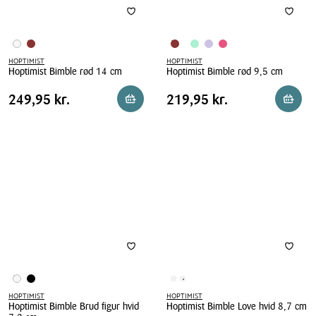
HOPTIMIST
HOPTIMIST
Hoptimist Bimble rød 14 cm
Hoptimist Bimble rød 9,5 cm
Hoptimist
Hoptimist
Pris
Pris
Pris
249,95 kr.
Pris
219,95 kr.
249,95 kr.
219,95 kr.
Reservér i butik
Reserv
Bimble
Bimble
tabel
tabel
rød
rød
14
9,5
cm
cm
HOPTIMIST
HOPTIMIST
Hoptimist Bimble Brud figur hvid
Hoptimist Bimble Love hvid 8,7 cm