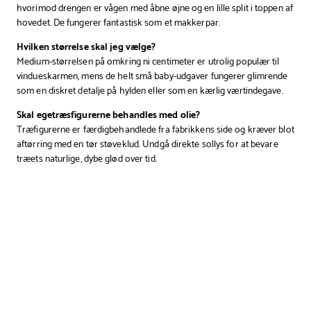
hvorimod drengen er vågen med åbne øjne og en lille split i toppen af
hovedet. De fungerer fantastisk som et makkerpar.
Hvilken størrelse skal jeg vælge?
Medium-størrelsen på omkring ni centimeter er utrolig populær til
vindueskarmen, mens de helt små baby-udgaver fungerer glimrende
som en diskret detalje på hylden eller som en kærlig værtindegave.
Skal egetræsfigurerne behandles med olie?
Træfigurerne er færdigbehandlede fra fabrikkens side og kræver blot
aftørring med en tør støveklud. Undgå direkte sollys for at bevare
træets naturlige, dybe glød over tid.