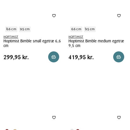
6.6 cm
9.5 cm
6.6 cm
9.5 cm
HOPTIMIST
HOPTIMIST
Hoptimist Bimble small egetræ 6,6
Hoptimist Bimble medium egetræ
cm
9,5 cm
Hoptimist
Hoptimist
Pris
Pris
Pris
299,95 kr.
Pris
419,95 kr.
299,95 kr.
419,95 kr.
Reservér i butik
Reserv
Bimble
Bimble
tabel
tabel
small
medium
egetræ
egetræ
6,6
9,5
cm
cm