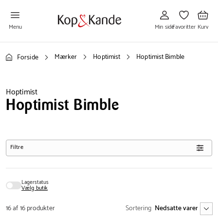
Gå
Gå
Gå
til
til
til
Min
Favoritter
Kurv
side
Menu
Min side
Favoritter
Kurv
Mærker
Hoptimist
Hoptimist Bimble
Forside
Hoptimist
Hoptimist Bimble
Filtre
Lagerstatus
Vælg butik
16 af 16 produkter
Sortering