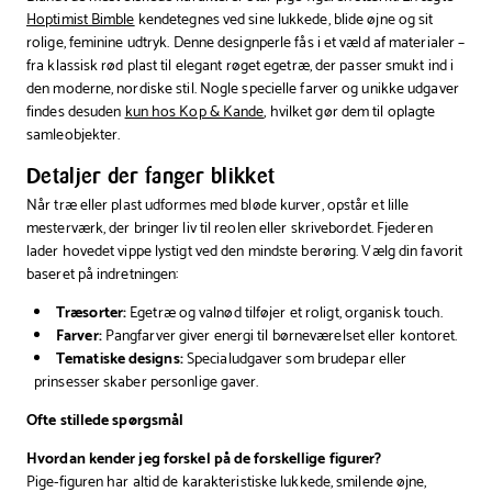
Hoptimist Bimble
kendetegnes ved sine lukkede, blide øjne og sit
rolige, feminine udtryk. Denne designperle fås i et væld af materialer –
fra klassisk rød plast til elegant røget egetræ, der passer smukt ind i
den moderne, nordiske stil. Nogle specielle farver og unikke udgaver
findes desuden
kun hos Kop & Kande
, hvilket gør dem til oplagte
samleobjekter.
Detaljer der fanger blikket
Når træ eller plast udformes med bløde kurver, opstår et lille
mesterværk, der bringer liv til reolen eller skrivebordet. Fjederen
lader hovedet vippe lystigt ved den mindste berøring. Vælg din favorit
baseret på indretningen:
Træsorter:
Egetræ og valnød tilføjer et roligt, organisk touch.
Farver:
Pangfarver giver energi til børneværelset eller kontoret.
Tematiske designs:
Specialudgaver som brudepar eller
prinsesser skaber personlige gaver.
Ofte stillede spørgsmål
Hvordan kender jeg forskel på de forskellige figurer?
Pige-figuren har altid de karakteristiske lukkede, smilende øjne,