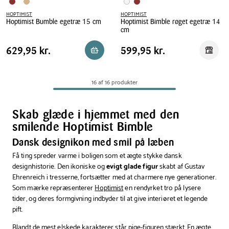
HOPTIMIST
HOPTIMIST
Hoptimist Bumble egetræ 15 cm
Hoptimist Bimble røget egetræ 14
cm
Hoptimist
Hoptimist
Bumble
Pris
Pris
Pris
629,95 kr.
Pris
599,95 kr.
629,95 kr.
599,95 kr.
Reservér i butik
Reserv
Bimble
egetræ
tabel
tabel
røget
15
egetræ
cm
16 af 16 produkter
14
cm
Skab glæde i hjemmet med den
smilende Hoptimist Bimble
Dansk designikon med smil på læben
Få ting spreder varme i boligen som et ægte stykke dansk
designhistorie. Den ikoniske og
evigt glade figur
skabt af Gustav
Ehrenreich i tresserne, fortsætter med at charmere nye generationer.
Som mærke repræsenterer
Hoptimist
en rendyrket tro på lysere
tider, og deres formgivning indbyder til at give interiøret et legende
pift.
Blandt de mest elskede karakterer står pige-figuren stærkt. En ægte