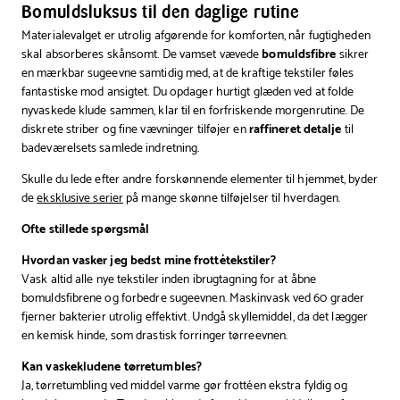
Bomuldsluksus til den daglige rutine
Materialevalget er utrolig afgørende for komforten, når fugtigheden
skal absorberes skånsomt. De vamset vævede
bomuldsfibre
sikrer
en mærkbar sugeevne samtidig med, at de kraftige tekstiler føles
fantastiske mod ansigtet. Du opdager hurtigt glæden ved at folde
nyvaskede klude sammen, klar til en forfriskende morgenrutine. De
diskrete striber og fine vævninger tilføjer en
raffineret detalje
til
badeværelsets samlede indretning.
Skulle du lede efter andre forskønnende elementer til hjemmet, byder
de
eksklusive serier
på mange skønne tilføjelser til hverdagen.
Ofte stillede spørgsmål
Hvordan vasker jeg bedst mine frottétekstiler?
Vask altid alle nye tekstiler inden ibrugtagning for at åbne
bomuldsfibrene og forbedre sugeevnen. Maskinvask ved 60 grader
fjerner bakterier utrolig effektivt. Undgå skyllemiddel, da det lægger
en kemisk hinde, som drastisk forringer tørreevnen.
Kan vaskekludene tørretumbles?
Ja, tørretumbling ved middel varme gør frottéen ekstra fyldig og