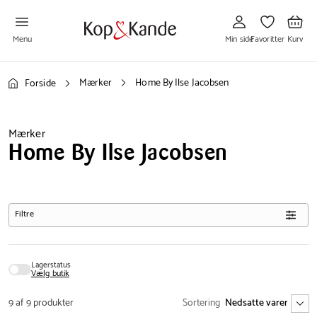
Gå
Gå
Gå
til
til
til
Min
Favoritter
Kurv
side
Menu
Min side
Favoritter
Kurv
Mærker
Home By Ilse Jacobsen
Forside
Mærker
Home By Ilse Jacobsen
Filtre
Lagerstatus
Vælg butik
9 af 9 produkter
Sortering