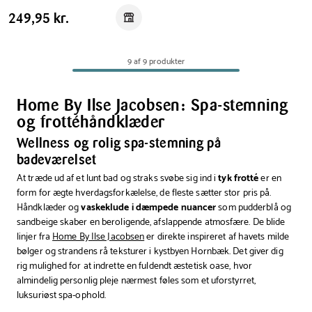
Home
Pris
Pris
249,95 kr.
249,95 kr.
Reservér i butik
By
tabel
Ilse
Jacobsen
9 af 9 produkter
badehåndklæde
pudderblå
striber
Home By Ilse Jacobsen: Spa-stemning
70x140
og frottéhåndklæder
cm
Wellness og rolig spa-stemning på
badeværelset
At træde ud af et lunt bad og straks svøbe sig ind i
tyk frotté
er en
form for ægte hverdagsforkælelse, de fleste sætter stor pris på.
Håndklæder og
vaskeklude i dæmpede nuancer
som pudderblå og
sandbeige skaber en beroligende, afslappende atmosfære. De blide
linjer fra
Home By Ilse Jacobsen
er direkte inspireret af havets milde
bølger og strandens rå teksturer i kystbyen Hornbæk. Det giver dig
rig mulighed for at indrette en fuldendt æstetisk oase, hvor
almindelig personlig pleje nærmest føles som et uforstyrret,
luksuriøst spa-ophold.