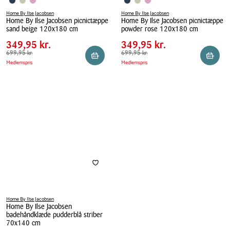
Home By Ilse Jacobsen
Home By Ilse Jacobsen
Home By Ilse Jacobsen picnictæppe
Home By Ilse Jacobsen picnictæppe
Pris
Pris
Pris
349,95 kr.
Pris
349,95 kr.
sand beige 120x180 cm
powder rose 120x180 cm
tabel
tabel
Spar
350,00 kr.
Spar
350,00 kr.
Home
349,95 kr.
Home
349,95 kr.
By
Førpris
699,95 kr.
699,95 kr.
By
Førpris
699,95 kr.
699,95 kr.
Læg i kurv
Læg i 
Medlemspris
Medlemspris
Ilse
Ilse
Jacobsen
Jacobsen
picnictæppe
picnictæppe
sand
powder
beige
rose
120x180
120x180
cm
cm
Home By Ilse Jacobsen
Home By Ilse Jacobsen
badehåndklæde pudderblå striber
70x140 cm