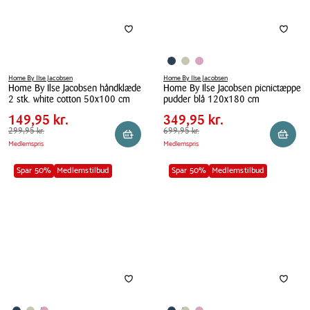
striber
cm
30x30
cm
Home By Ilse Jacobsen
Home By Ilse Jacobsen
Home By Ilse Jacobsen håndklæde
Home By Ilse Jacobsen picnictæppe
Pris
Pris
Pris
149,95 kr.
Pris
349,95 kr.
2 stk. white cotton 50x100 cm
pudder blå 120x180 cm
tabel
tabel
Spar
150,00 kr.
Spar
350,00 kr.
Home
149,95 kr.
Home
349,95 kr.
By
Førpris
299,95 kr.
299,95 kr.
By
Førpris
699,95 kr.
699,95 kr.
Læg i kurv
Læg i 
Medlemspris
Medlemspris
Ilse
Ilse
Jacobsen
Jacobsen
Spar 50%
Medlemstilbud
Spar 50%
Medlemstilbud
håndklæde
picnictæppe
2
pudder
stk.
blå
white
120x180
cotton
cm
50x100
cm