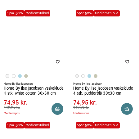
Spar 50%
Medlemstilbud
Spar 50%
Medlemstilbud
Home By Ilse Jacobsen
Home By Ilse Jacobsen
Home By Ilse Jacobsen vaskeklude
Home By Ilse Jacobsen vaskeklude
Pris
Pris
Pris
74,95 kr.
Pris
74,95 kr.
4 stk. white cotton 30x30 cm
4 stk. pudderblå 30x30 cm
tabel
tabel
Spar
75,00 kr.
Spar
75,00 kr.
Home
74,95 kr.
Home
74,95 kr.
By
Førpris
149,95 kr.
149,95 kr.
By
Førpris
149,95 kr.
149,95 kr.
Læg i kurv
Reserv
Medlemspris
Medlemspris
Ilse
Ilse
Jacobsen
Jacobsen
Spar 50%
Medlemstilbud
Spar 50%
Medlemstilbud
vaskeklude
vaskeklude
4
4