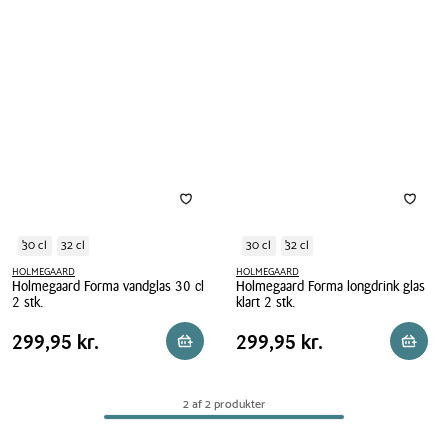
30 cl
32 cl
30 cl
32 cl
HOLMEGAARD
HOLMEGAARD
Holmegaard Forma vandglas 30 cl
Holmegaard Forma longdrink glas
2 stk.
klart 2 stk.
Holmegaard
Holmegaard
Pris
Pris
Pris
299,95 kr.
Pris
299,95 kr.
299,95 kr.
299,95 kr.
Reservér i butik
Reserv
Forma
Forma
tabel
tabel
vandglas
longdrink
30
glas
2 af 2 produkter
cl
klart
2
2