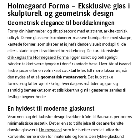
stk.
stk.
Holmegaard Forma – Eksklusive glas i
skulpturelt og geometrisk design
Geometrisk elegance til borddækningen
Forny din hjemmebar og dit spisebord med et stramt, arkitektonisk
udtryk. Denne glasserie kombinerer massive bundpartier med skarpe,
kantede former, som skaber et iøjnefaldende visuelt modspil til de
ellers bløde linjer i traditionel borddækning. De karakteristiske
drikkeglas fra Holmegaard Forma
ligger solidt og behageligt i
hånden takket være tyngden i den firkantede base. Hver tår af isvand,
friske juicer eller en velmikset cocktail føles lidt mere luksuriøs, når
den nydes af et så
geometrisk mesterværk
. Det kubistiske
formsprog løfter øjeblikkeligt hverdagens måltider og gør sig
samtidig bemærket som et stilsikkert valg, når gæsterne samles til
festlige begivenheder.
En hyldest til moderne glaskunst
Visionen bag det kubiske design trækker tråde til Bauhaus-periodens
minimalistiske æstetik. Det er en stolt tilføjelse til det anerkendte
danske glasværk
Holmegaard
, som fortsætter med at udfordre
konventionerne inden for materiale og form. Den tykke glasbund