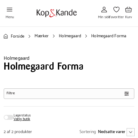
Gå
Gå
Gå
til
til
til
Min
Favoritter
Kurv
side
Menu
Min side
Favoritter
Kurv
Mærker
Holmegaard
Holmegaard Forma
Forside
Holmegaard
Holmegaard Forma
Filtre
Lagerstatus
Vælg butik
2 af 2 produkter
Sortering