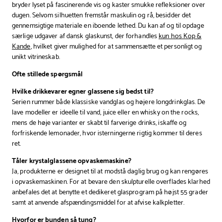
bryder lyset på fascinerende vis og kaster smukke refleksioner over
dugen. Selvom silhuetten fremstår maskulin og rå, besidder det
gennemsigtige materiale en iboende lethed. Du kan af og til opdage
særlige udgaver af dansk glaskunst, der forhandles
kun hos Kop &
Kande
, hvilket giver mulighed for at sammensætte et personligt og
unikt vitrineskab.
Ofte stillede spørgsmål
Hvilke drikkevarer egner glassene sig bedst til?
Serien rummer både klassiske vandglas og højere longdrinkglas. De
lave modeller er ideelle til vand, juice eller en whisky on the rocks,
mens de høje varianter er skabt til farverige drinks, iskaffe og
forfriskende lemonader, hvor isterningerne rigtig kommer til deres
ret.
Tåler krystalglassene opvaskemaskine?
Ja, produkterne er designet til at modstå daglig brug og kan rengøres
i opvaskemaskinen. For at bevare den skulpturelle overflades klarhed
anbefales det at benytte et dedikeret glasprogram på højst 55 grader
samt at anvende afspændingsmiddel for at afvise kalkpletter.
Hvorfor er bunden så tung?