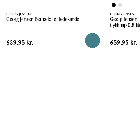
GEORG JENSEN
GEORG JENSEN
Georg Jensen Bernadotte flødekande
Georg Jensen 
trykknap 0,8 lit
Georg
Georg
Jensen
Pris
Pris
Pris
639,95 kr.
Pris
659,95 kr
Reservér i butik
639,95 kr.
659,95 kr.
Jensen
Bernadotte
tabel
tabel
Bernadotte
flødekande
termokande
sort
med
trykknap
0,8
liter