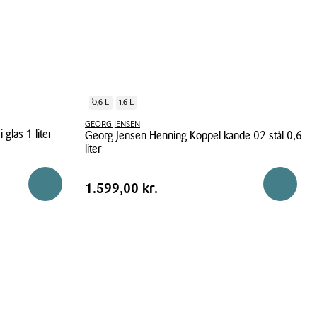
0,6 L
1,6 L
GEORG JENSEN
 glas 1 liter
Georg Jensen Henning Koppel kande 02 stål 0,6
liter
Georg
Pris
Pris
1.599,00 kr.
Reservér i butik
Reservér 
1.599,00 kr.
Jensen
tabel
Henning
Koppel
kande
02
stål
0,6
liter