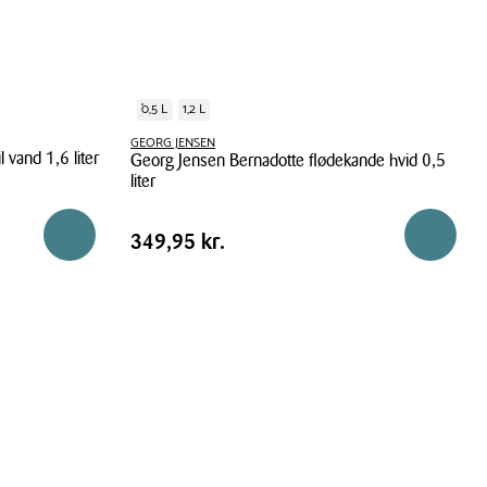
0,5 L
1,2 L
GEORG JENSEN
 vand 1,6 liter
Georg Jensen Bernadotte flødekande hvid 0,5
liter
Georg
Pris
Pris
349,95 kr.
Reservér i butik
Reservér 
349,95 kr.
Jensen
tabel
Bernadotte
flødekande
hvid
0,5
liter