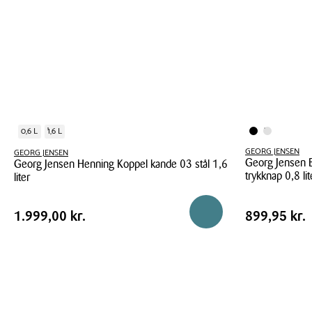
0,6 L
1,6 L
GEORG JENSEN
GEORG JENSEN
Georg Jensen 
Georg Jensen Henning Koppel kande 03 stål 1,6
trykknap 0,8 lit
liter
Georg
Georg
Pris
Pris
Pris
1.999,00 kr.
Pris
899,95 kr
Reservér i butik
1.999,00 kr.
899,95 kr.
Jensen
Jensen
tabel
tabel
Bernadotte
Henning
termokande
Koppel
med
kande
trykknap
03
0,8
stål