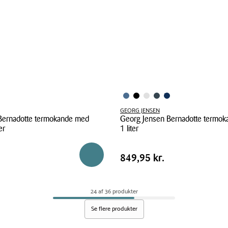
GEORG JENSEN
Bernadotte termokande med
Georg Jensen Bernadotte termok
er
1 liter
Georg
Pris
.
Pris
849,95 kr.
Reservér i butik
849,95 kr.
Jensen
tabel
Bernadotte
termokande
24 af 36 produkter
dusk
blue
Se flere produkter
1