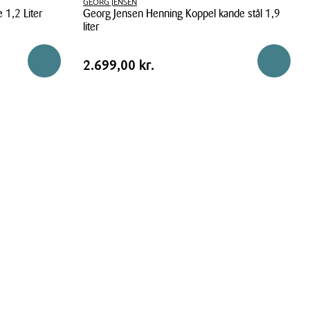
GEORG JENSEN
 1,2 Liter
Georg Jensen Henning Koppel kande stål 1,9
liter
Georg
Pris
Pris
2.699,00 kr.
Reservér i butik
Reservér 
2.699,00 kr.
Jensen
tabel
Henning
Koppel
kande
stål
1,9
liter