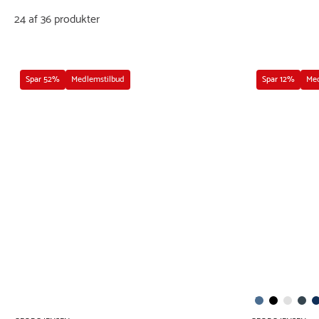
24 af 36 produkter
Spar 52%
Medlemstilbud
Spar 12%
Med