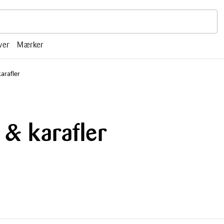
r, mm.
ver
Mærker
arafler
& karafler