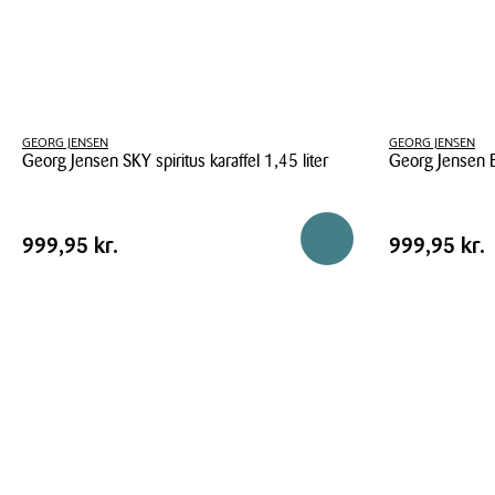
GEORG JENSEN
GEORG JENSEN
Georg Jensen SKY spiritus karaffel 1,45 liter
Georg Jensen 
Georg
Georg
Jensen
Jensen
Pris
Pris
Pris
999,95 kr.
Pris
999,95 kr
Reservér i butik
999,95 kr.
999,95 kr.
SKY
Bernadotte
tabel
tabel
spiritus
stempelkande
karaffel
1,45
liter