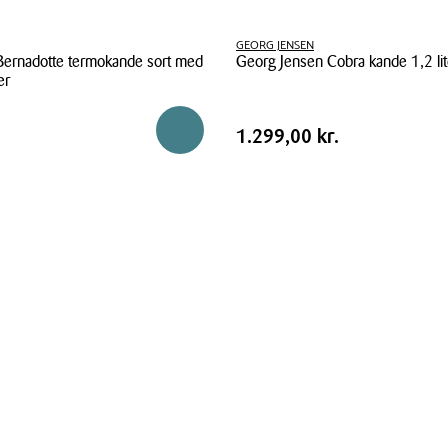
GEORG JENSEN
Bernadotte termokande sort med
Georg Jensen Cobra kande 1,2 lite
er
Georg
Jensen
Pris
.
Pris
1.299,00 kr.
Reservér i butik
1.299,00 kr.
Cobra
tabel
kande
1,2
liter
blankt
stål