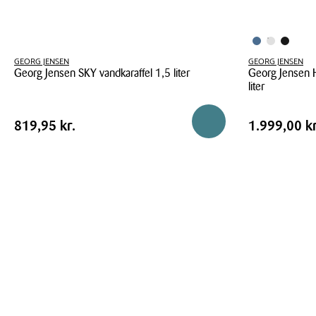
GEORG JENSEN
GEORG JENSEN
Georg Jensen SKY vandkaraffel 1,5 liter
Georg Jensen H
liter
Georg
Georg
Jensen
Pris
Pris
Pris
819,95 kr.
Pris
1.999,00 
Reservér i butik
819,95 kr.
1.999,00 kr
Jensen
SKY
tabel
tabel
Henning
vandkaraffel
Koppel
1,5
kande
liter
stål
1,2
liter