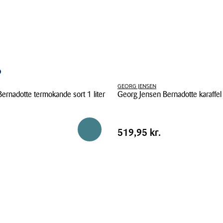
GEORG JENSEN
ernadotte termokande sort 1 liter
Georg Jensen Bernadotte karaffel i
Georg
Jensen
Pris
.
Pris
519,95 kr.
Reservér i butik
519,95 kr.
Bernadotte
tabel
karaffel
i
glas
1
liter