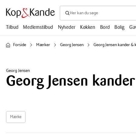
Søg efter produkter, artikler, opskrifte
Søg
efter
produkter,
Tilbud
Medlemstilbud
Nyheder
Køkken
Bord
Bolig
Ga
artikler,
opskrifter,
mm.
Forside
Mærker
Georg Jensen
Georg Jensen kander & k
Georg Jensen
Georg Jensen kander 
Mærke