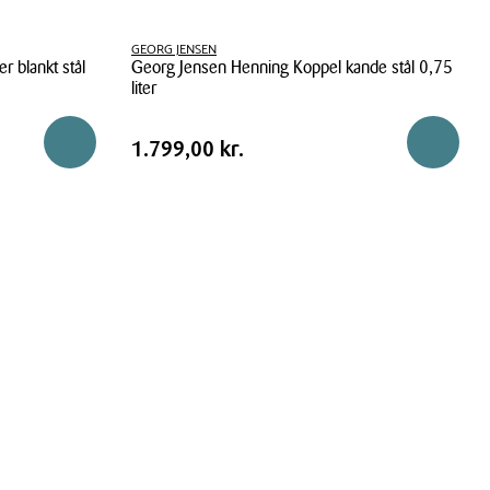
GEORG JENSEN
r blankt stål
Georg Jensen Henning Koppel kande stål 0,75
liter
Georg
Pris
Pris
1.799,00 kr.
Reservér i butik
Reservér 
1.799,00 kr.
Jensen
tabel
Henning
Koppel
kande
stål
0,75
liter