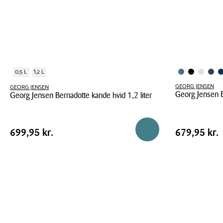
0,5 L
1,2 L
GEORG JENSEN
GEORG JENSEN
Georg Jensen B
Georg Jensen Bernadotte kande hvid 1,2 liter
Georg
Georg
Jensen
Jensen
Pris
Pris
Pris
699,95 kr.
Pris
679,95 kr
Reservér i butik
699,95 kr.
679,95 kr.
Bernadotte
Bernadotte
tabel
tabel
termokande
kande
sort
hvid
1
1,2
liter
liter