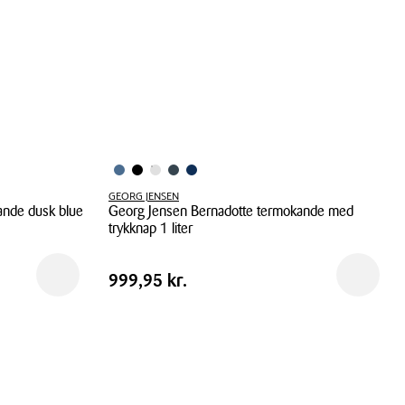
GEORG JENSEN
ande dusk blue
Georg Jensen Bernadotte termokande med
trykknap 1 liter
Georg
Pris
Pris
999,95 kr.
Reservér i butik
Reservér 
999,95 kr.
Jensen
tabel
Bernadotte
termokande
med
trykknap
1