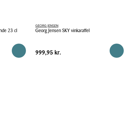
GEORG JENSEN
nde 23 cl
Georg Jensen SKY vinkaraffel
Georg
Jensen
Pris
Pris
999,95 kr.
Reservér i butik
Reservér 
999,95 kr.
SKY
tabel
vinkaraffel