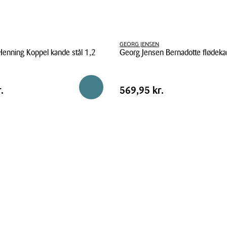
GEORG JENSEN
enning Koppel kande stål 1,2
Georg Jensen Bernadotte flødeka
Georg
Jensen
Pris
kr.
Pris
569,95 kr.
Reservér i butik
.
569,95 kr.
Bernadotte
tabel
flødekande
23
cl