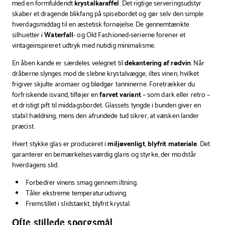
med en formfuldendt
krystalkaraffel
. Det rigtige serveringsudstyr
skaber et dragende blikfang på spisebordet og gør selv den simple
hverdagsmiddag til en æstetisk fornøjelse. De gennemtænkte
silhuetter i
Waterfall
- og Old Fashioned-serierne forener et
vintageinspireret udtryk med nutidig minimalisme.
En åben kande er særdeles velegnet til
dekantering af rødvin
. Når
dråberne slynges mod de slebne krystalvægge, iltes vinen, hvilket
frigiver skjulte aromaer og blødgør tanninerne. Foretrækker du
forfriskende isvand, tilføjer en
farvet variant
– som dark eller retro –
et dristigt pift til middagsbordet. Glassets tyngde i bunden giver en
stabil hældning, mens den afrundede tud sikrer, at væsken lander
præcist.
Hvert stykke glas er produceret i
miljøvenligt
,
blyfrit materiale
. Det
garanterer en bemærkelsesværdig glans og styrke, der modstår
hverdagens slid.
Forbedrer vinens smag gennem iltning.
Tåler ekstreme temperaturudsving.
Fremstillet i slidstærkt, blyfrit krystal.
Ofte stillede spørgsmål