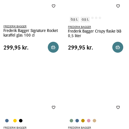
0,5 L
0,5 L
FREDERIK BAGGER
FREDERIK BAGGER
Frederik Bagger Signature Rocket
Frederik Bagger Crispy flaske blå
karaffel glas 100 cl
0,5 liter
Frederik
Frederik
Pris
Pris
Pris
299,95 kr.
Pris
299,95 kr.
299,95 kr.
299,95 kr.
Reservér i butik
Reserv
Bagger
Bagger
tabel
tabel
Signature
Crispy
Rocket
flaske
karaffel
blå
glas
0,5
100
liter
cl
FREDERIK BAGGER
FREDERIK BAGGER