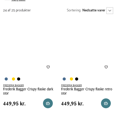
24 af 25 produkter
Sortering
FREDERIK BAGGER
FREDERIK BAGGER
Frederik Bagger Crispy flaske dark
Frederik Bagger Crispy flaske retro
stor
stor
Frederik
Frederik
Pris
Pris
Pris
449,95 kr.
Pris
449,95 kr.
449,95 kr.
449,95 kr.
Reservér i butik
Reserv
Bagger
Bagger
tabel
tabel
Crispy
Crispy