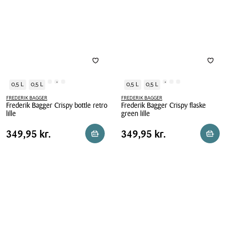
lille
0,5 L
0,5 L
0,5 L
0,5 L
FREDERIK BAGGER
FREDERIK BAGGER
Frederik Bagger Crispy bottle retro
Frederik Bagger Crispy flaske
lille
green lille
Frederik
Frederik
Pris
Pris
Pris
349,95 kr.
Pris
349,95 kr.
349,95 kr.
349,95 kr.
Reservér i butik
Reserv
Bagger
Bagger
tabel
tabel
Crispy
Crispy
bottle
flaske
retro
green
lille
lille