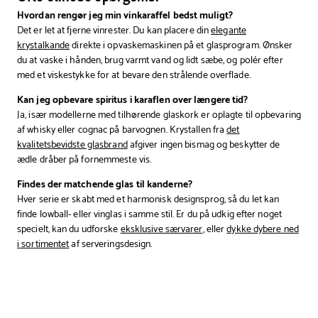
Hvordan rengør jeg min vinkaraffel bedst muligt?
Det er let at fjerne vinrester. Du kan placere din
elegante
krystalkande
direkte i opvaskemaskinen på et glasprogram. Ønsker
du at vaske i hånden, brug varmt vand og lidt sæbe, og polér efter
med et viskestykke for at bevare den strålende overflade.
Kan jeg opbevare spiritus i karaflen over længere tid?
Ja, især modellerne med tilhørende glaskork er oplagte til opbevaring
af whisky eller cognac på barvognen. Krystallen fra
det
kvalitetsbevidste glasbrand
afgiver ingen bismag og beskytter de
ædle dråber på fornemmeste vis.
Findes der matchende glas til kanderne?
Hver serie er skabt med et harmonisk designsprog, så du let kan
finde lowball- eller vinglas i samme stil. Er du på udkig efter noget
specielt, kan du udforske
eksklusive særvarer
, eller
dykke dybere ned
i sortimentet
af serveringsdesign.