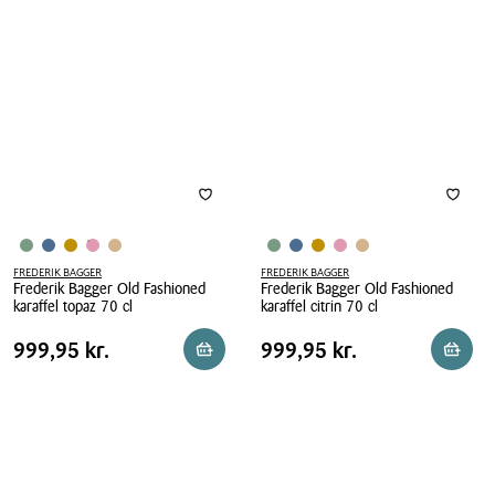
Fashioned
Fashioned
karaffel
karaffel
copal
dark
70
70
cl
cl
FREDERIK BAGGER
FREDERIK BAGGER
Frederik Bagger Old Fashioned
Frederik Bagger Old Fashioned
karaffel topaz 70 cl
karaffel citrin 70 cl
Frederik
Frederik
Pris
Pris
Pris
999,95 kr.
Pris
999,95 kr.
999,95 kr.
999,95 kr.
Reservér i butik
Reserv
Bagger
Bagger
tabel
tabel
Old
Old
Fashioned
Fashioned
karaffel
karaffel
topaz
citrin
70
70