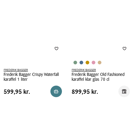
flaske
flaske
dark
retro
stor
stor
FREDERIK BAGGER
FREDERIK BAGGER
Frederik Bagger Crispy Waterfall
Frederik Bagger Old Fashioned
karaffel 1 liter
karaffel klar glas 70 cl
Frederik
Frederik
Pris
Pris
Pris
599,95 kr.
Pris
899,95 kr.
599,95 kr.
899,95 kr.
Reservér i butik
Reserv
Bagger
Bagger
tabel
tabel
Crispy
Old
Waterfall
Fashioned
karaffel
karaffel
1
klar
liter
glas
70