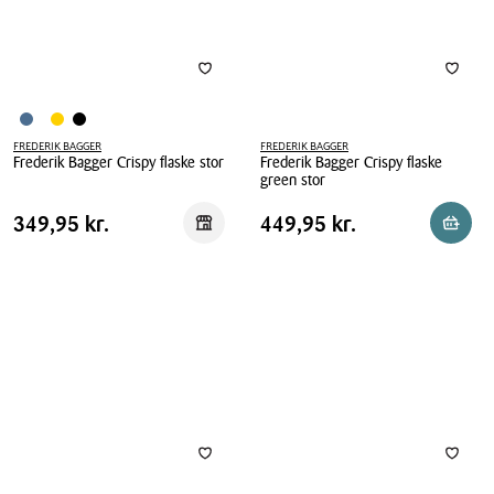
cl
FREDERIK BAGGER
FREDERIK BAGGER
Frederik Bagger Crispy flaske stor
Frederik Bagger Crispy flaske
green stor
Frederik
Frederik
Bagger
Pris
Pris
Pris
349,95 kr.
Pris
449,95 kr.
349,95 kr.
449,95 kr.
Reservér i butik
Reserv
Bagger
Crispy
tabel
tabel
Crispy
flaske
flaske
stor
green
stor