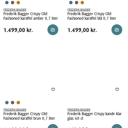
FREDERIK BAGGER
FREDERIK BAGGER
Frederik Bagger Crispy Old
Frederik Bagger Crispy Old
Fashioned karaffel amber 0,7 liter
Fashioned karaffel blå 0,7 liter
Frederik
Frederik
Pris
Pris
Pris
1.499,00 kr.
Pris
1.499,00 kr.
1.499,00 kr.
1.499,00 kr.
Læg i kurv
Læg i 
Bagger
Bagger
tabel
tabel
Crispy
Crispy
Old
Old
Fashioned
Fashioned
karaffel
karaffel
amber
blå
0,7
0,7
liter
liter
FREDERIK BAGGER
FREDERIK BAGGER
Frederik Bagger Crispy Old
Frederik Bagger Crispy kande klar
Fashioned karaffel brun 0,7 liter
glas 60 cl
Frederik
Frederik