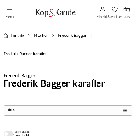
Gå
Gå
Gå
til
til
til
Min
Favoritter
Kurv
side
Menu
Min side
Favoritter
Kurv
Mærker
Frederik Bagger
Forside
Frederik Bagger karafler
Frederik Bagger
Frederik Bagger karafler
Filtre
Lagerstatus
Vælg butik