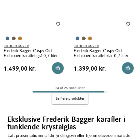
cl
cl
FREDERIK BAGGER
FREDERIK BAGGER
Frederik Bagger Crispy Old
Frederik Bagger Crispy Old
Fashioned karaffel grå 0,7 liter
Fashioned karaffel klar 0,7 liter
Frederik
Frederik
Pris
Pris
Pris
1.499,00 kr.
Pris
1.399,00 kr.
1.499,00 kr.
1.399,00 kr.
Læg i kurv
Reserv
Bagger
Bagger
tabel
tabel
Crispy
Crispy
Old
Old
24 af 25 produkter
Fashioned
Fashioned
karaffel
karaffel
Se flere produkter
grå
klar
0,7
0,7
liter
liter
Eksklusive Frederik Bagger karafler i
funklende krystalglas
Løft præsentationen af din yndlingsvin eller hjemmelavede limonade