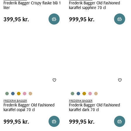
Frederik Bagger Crispy flaske blå 1
Frederik Bagger Old Fashioned
liter
karaffel sapphire 70 cl
Frederik
Frederik
Pris
Pris
Pris
399,95 kr.
Pris
999,95 kr.
399,95 kr.
999,95 kr.
Reservér i butik
Reserv
Bagger
Bagger
tabel
tabel
Crispy
Old
flaske
Fashioned
blå
karaffel
1
sapphire
liter
70
cl
FREDERIK BAGGER
FREDERIK BAGGER
Frederik Bagger Old Fashioned
Frederik Bagger Old Fashioned
karaffel copal 70 cl
karaffel dark 70 cl
Frederik
Frederik
Pris
Pris
Pris
999,95 kr.
Pris
999,95 kr.
999,95 kr.
999,95 kr.
Reservér i butik
Reserv
Bagger
Bagger
tabel
tabel
Old
Old