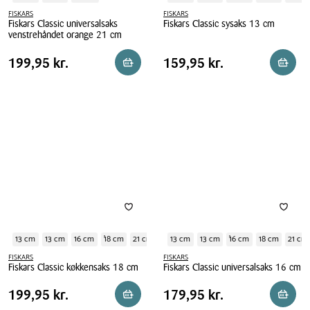
FISKARS
FISKARS
Fiskars Classic universalsaks
Fiskars Classic sysaks 13 cm
venstrehåndet orange 21 cm
Fiskars
Fiskars
Classic
Pris
Pris
Pris
199,95 kr.
Pris
159,95 kr.
199,95 kr.
159,95 kr.
Reservér i butik
Reserv
Classic
sysaks
tabel
tabel
universalsaks
13
venstrehåndet
cm
orange
21
cm
13 cm
13 cm
16 cm
18 cm
21 cm
13 cm
13 cm
16 cm
18 cm
21 cm
FISKARS
FISKARS
Fiskars Classic køkkensaks 18 cm
Fiskars Classic universalsaks 16 cm
Fiskars
Fiskars
Pris
Pris
Pris
199,95 kr.
Pris
179,95 kr.
199,95 kr.
179,95 kr.
Reservér i butik
Læg i 
Classic
Classic
tabel
tabel