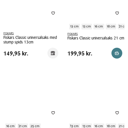
13 cm
13 cm
16 cm
18 cm
21 cm
FISKARS
FISKARS
Fiskars Classic universalsaks med
Fiskars Classic universalsaks 21 cm
stump spids 13cm
Fiskars
Fiskars
Classic
Pris
Pris
Pris
149,95 kr.
Pris
199,95 kr.
149,95 kr.
199,95 kr.
Reservér i butik
Reserv
Classic
universalsaks
tabel
tabel
universalsaks
21
med
cm
stump
spids
13cm
16 cm
21 cm
25 cm
13 cm
13 cm
16 cm
18 cm
21 cm