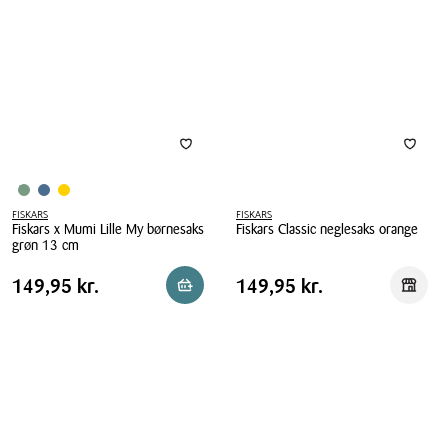
rød
universalsaks
blå
FISKARS
FISKARS
Fiskars x Mumi Lille My børnesaks
Fiskars Classic neglesaks orange
grøn 13 cm
Fiskars
Fiskars
Classic
Pris
Pris
Pris
149,95 kr.
Pris
149,95 kr.
149,95 kr.
149,95 kr.
Reservér i butik
Reserv
x
neglesaks
tabel
tabel
Mumi
orange
Lille
My
børnesaks
grøn
13
cm