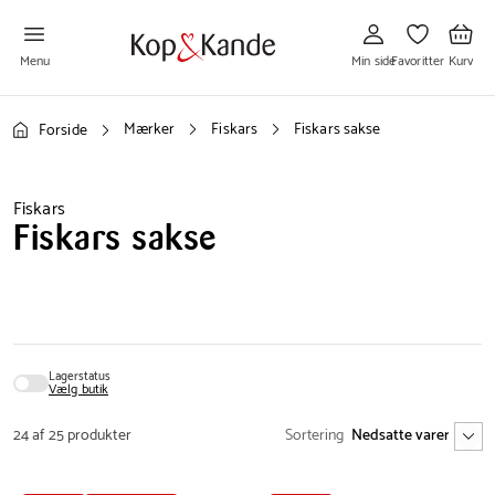
Gå
Gå
Gå
til
til
til
Min
Favoritter
Kurv
side
Menu
Min side
Favoritter
Kurv
Mærker
Fiskars
Fiskars sakse
Forside
Fiskars
Fiskars sakse
Lagerstatus
Vælg butik
24 af 25 produkter
Sortering