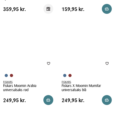
Fiskars
Fiskars
Classic
Pris
Pris
Pris
359,95 kr.
Pris
159,95 kr.
359,95 kr.
159,95 kr.
Reservér i butik
Reserv
Saksesæt
sysaks
tabel
tabel
-
13
Universalsaks
cm
&
Sysaks
FISKARS
FISKARS
Fiskars Moomin Arabia
Fiskars X Moomin Mumifar
universalsaks rød
universalsaks blå
Fiskars
Fiskars
Pris
Pris
Pris
249,95 kr.
Pris
249,95 kr.
249,95 kr.
249,95 kr.
Reservér i butik
Reserv
Moomin
X
tabel
tabel
Arabia
Moomin
universalsaks
Mumifar