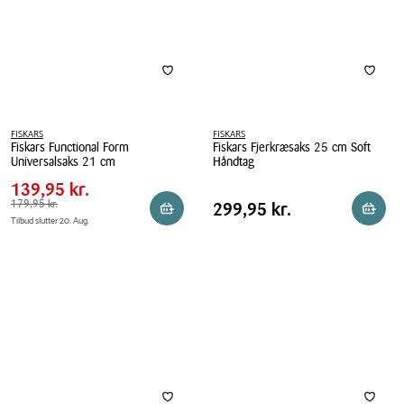
FISKARS
FISKARS
Fiskars Functional Form
Fiskars Fjerkræsaks 25 cm Soft
Pris
Pris
139,95 kr.
Universalsaks 21 cm
Håndtag
tabel
Spar
40,00 kr.
Fiskars
139,95 kr.
Fiskars
Pris
Functional
Førpris
179,95 kr.
179,95 kr.
Fjerkræsaks
Pris
299,95 kr.
299,95 kr.
Reservér i butik
Reserv
Tilbud slutter 20. Aug.
tabel
Form
25
Universalsaks
cm
21
Soft
cm
Håndtag