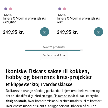
FISKARS
FISKARS
Fiskars X Moomin universalsaks
Fiskars X Moomin universalsaks
kærlighed
ABC
Fiskars
Fiskars
Pris
Pris
Pris
249,95 kr.
Pris
249,95 kr.
249,95 kr.
249,95 kr.
Reservér i butik
Reserv
X
X
tabel
tabel
Moomin
Moomin
universalsaks
universalsaks
24 af 25 produkter
kærlighed
ABC
Se flere produkter
Ikoniske Fiskars sakse til køkken,
hobby og børnenes krea-projekter
Et klippeværktøj i verdensklasse
De ikoniske orange håndtag genkendes i hjem over hele verden, og
det er ikke tilfældigt. Med
en ægte Fiskars saks
får du fat i et stykke
designhistorie
, hvor kompromisløs skarphed møder sublim komfort.
Hver eneste model er skabt til at ligge perfekt i hånden, så du kan