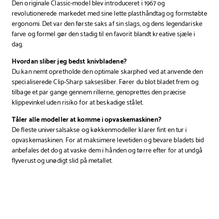
Den originale Classic-model blev introduceret i 1967 og
revolutionerede markedet med sine lette plasthåndtag og formstøbte
ergonomi. Det var den første saks af sin slags, og dens legendariske
farve og formel gør den stadig til en favorit blandt kreative sjæle i
dag.
Hvordan sliber jeg bedst knivbladene?
Du kan nemt opretholde den optimale skarphed ved at anvende den
specialiserede Clip-Sharp saksesliber. Fører du blot bladet frem og
tilbage et par gange gennem rillerne, genoprettes den præcise
klippevinkel uden risiko for at beskadige stålet.
Tåler alle modeller at komme i opvaskemaskinen?
De fleste universalsakse og køkkenmodeller klarer fint en tur i
opvaskemaskinen. For at maksimere levetiden og bevare bladets bid
anbefales det dog at vaske dem i hånden og tørre efter for at undgå
flyverust og unødigt slid på metallet.