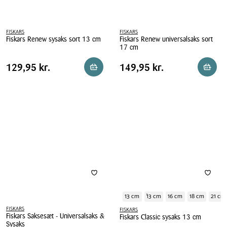
FISKARS
FISKARS
Fiskars Renew sysaks sort 13 cm
Fiskars Renew universalsaks sort
17 cm
Fiskars
Fiskars
Renew
Pris
Pris
Pris
129,95 kr.
Pris
149,95 kr.
129,95 kr.
149,95 kr.
Reservér i butik
Reserv
Renew
sysaks
tabel
tabel
universalsaks
sort
sort
13
17
cm
cm
13 cm
13 cm
16 cm
18 cm
21 cm
FISKARS
FISKARS
Fiskars Saksesæt - Universalsaks &
Fiskars Classic sysaks 13 cm
Sysaks