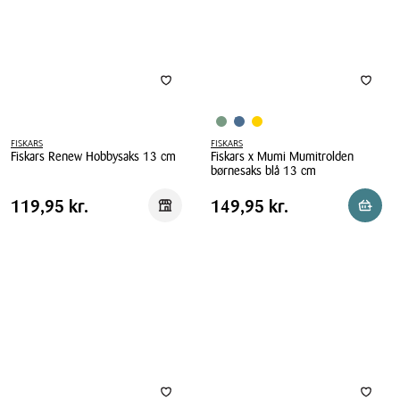
FISKARS
FISKARS
Fiskars Renew Hobbysaks 13 cm
Fiskars x Mumi Mumitrolden
børnesaks blå 13 cm
Fiskars
Fiskars
Renew
Pris
Pris
Pris
119,95 kr.
Pris
149,95 kr.
119,95 kr.
149,95 kr.
Reservér i butik
Reserv
x
Hobbysaks
tabel
tabel
Mumi
13
Mumitrolden
cm
børnesaks
blå
13
cm