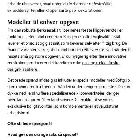
arbejde ubesværet, hvad enten du forbereder et festmåltid,
skræddersyr tøj eller klipper sarte papirdekorationer.
Modeller til enhver opgave
Fra den robuste fjerkræsaks til børnenes første klippeværktøj, er
funktionaliteten altid i centrum. Klingen i rustfrit højkvalitetsstål
leverer et præcist og glat snit, som bevares selv efter flittig brug. De
mange varianter sikrer, at du altid har det rette værktøj ved hånden til
husets små og store opgaver. Er du nysgerrig efter flere innovative
redskaber, producerer det kendte mærke
en lang række finske
designklassikere
.
Det brede spænd af designs inkluderer specialmodeller med Softgrip,
som minimerer trætheden i hånden under længere projekter. Du kan
dykke ned i
endnu flere specialiserede klippeværktøjer
, der gør
hverdagens gøremål en tand sjovere. Glem ikke at se vores
eksklusive boligfavoritter
, som komplementerer et veludstyret
arbejdsbord.
Ofte stillede spørgsmål
Hvad gør den orange saks så speciel?