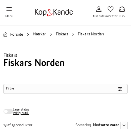
Gå
Gå
Gå
til
til
til
Min
Favoritter
Kurv
side
Menu
Min side
Favoritter
Kurv
Mærker
Fiskars
Fiskars Norden
Forside
Fiskars
Fiskars Norden
Filtre
Lagerstatus
Vælg butik
13 af 13 produkter
Sortering