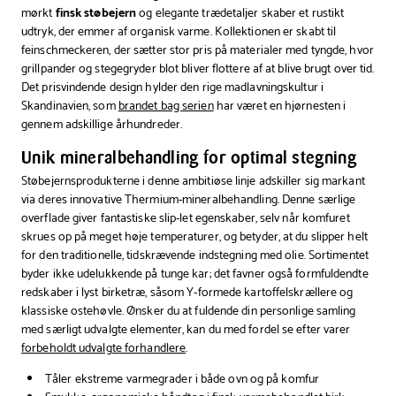
mørkt
finsk støbejern
og elegante trædetaljer skaber et rustikt
udtryk, der emmer af organisk varme. Kollektionen er skabt til
feinschmeckeren, der sætter stor pris på materialer med tyngde, hvor
grillpander og stegegryder blot bliver flottere af at blive brugt over tid.
Det prisvindende design hylder den rige madlavningskultur i
Skandinavien, som
brandet bag serien
har været en hjørnesten i
gennem adskillige århundreder.
Unik mineralbehandling for optimal stegning
Støbejernsprodukterne i denne ambitiøse linje adskiller sig markant
via deres innovative Thermium-mineralbehandling. Denne særlige
overflade giver fantastiske slip-let egenskaber, selv når komfuret
skrues op på meget høje temperaturer, og betyder, at du slipper helt
for den traditionelle, tidskrævende indstegning med olie. Sortimentet
byder ikke udelukkende på tunge kar; det favner også formfuldendte
redskaber i lyst birketræ, såsom Y-formede kartoffelskrællere og
klassiske ostehøvle. Ønsker du at fuldende din personlige samling
med særligt udvalgte elementer, kan du med fordel se efter varer
forbeholdt udvalgte forhandlere
.
Tåler ekstreme varmegrader i både ovn og på komfur