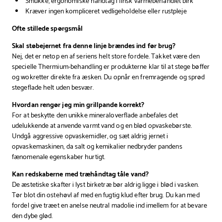
Smukke, ergonomiske håndtag i finsk varmebehandlet birk
Kræver ingen kompliceret vedligeholdelse eller rustpleje
Ofte stillede spørgsmål
Skal støbejernet fra denne linje brændes ind før brug?
Nej, det er netop en af seriens helt store fordele. Takket være den
specielle Thermium-behandling er produkterne klar til at stege bøffer
og wokretter direkte fra æsken. Du opnår en fremragende og sprød
stegeflade helt uden besvær.
Hvordan rengør jeg min grillpande korrekt?
For at beskytte den unikke mineraloverflade anbefales det
udelukkende at anvende varmt vand og en blød opvaskebørste.
Undgå aggressive opvaskemidler, og sæt aldrig jernet i
opvaskemaskinen, da salt og kemikalier nedbryder pandens
fænomenale egenskaber hurtigt.
Kan redskaberne med træhåndtag tåle vand?
De æstetiske skafter i lyst birketræ bør aldrig ligge i blød i vasken.
Tør blot din ostehøvl af med en fugtig klud efter brug. Du kan med
fordel give træet en anelse neutral madolie ind imellem for at bevare
den dybe glød.