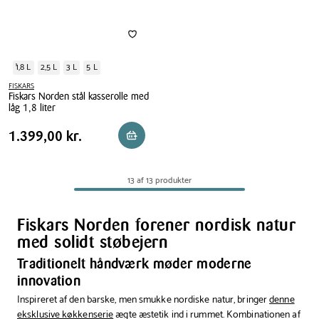
1,8 L
2,5 L
3 L
5 L
FISKARS
Fiskars Norden stål kasserolle med
låg 1,8 liter
Fiskars
Pris
Pris
1.399,00 kr.
1.399,00 kr.
Reservér i butik
Norden
tabel
stål
kasserolle
13 af 13 produkter
med
låg
1,8
Fiskars Norden forener nordisk natur
liter
med solidt støbejern
Traditionelt håndværk møder moderne
innovation
Inspireret af den barske, men smukke nordiske natur, bringer
denne
eksklusive køkkenserie
ægte æstetik ind i rummet. Kombinationen af