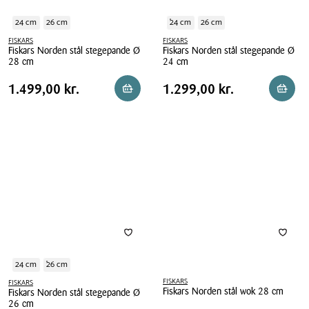
24 cm
26 cm
24 cm
26 cm
FISKARS
FISKARS
Fiskars Norden stål stegepande Ø
Fiskars Norden stål stegepande Ø
28 cm
24 cm
Fiskars
Fiskars
Pris
Pris
Pris
1.499,00 kr.
Pris
1.299,00 kr.
1.499,00 kr.
1.299,00 kr.
Reservér i butik
Læg i 
Norden
Norden
tabel
tabel
stål
stål
stegepande
stegepande
Ø
Ø
28
24
cm
cm
24 cm
26 cm
FISKARS
FISKARS
Fiskars Norden stål wok 28 cm
Fiskars Norden stål stegepande Ø
26 cm