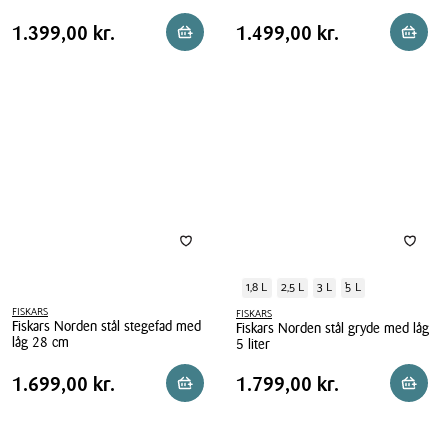
Fiskars
Fiskars
Norden
Pris
Pris
Pris
1.399,00 kr.
Pris
1.499,00 kr.
1.399,00 kr.
1.499,00 kr.
Læg i kurv
Reserv
Norden
stål
tabel
tabel
stål
wok
stegepande
28
Ø
cm
26
cm
1,8 L
2,5 L
3 L
5 L
FISKARS
FISKARS
Fiskars Norden stål stegefad med
Fiskars Norden stål gryde med låg
låg 28 cm
5 liter
Fiskars
Fiskars
Pris
Pris
Pris
1.699,00 kr.
Pris
1.799,00 kr.
1.699,00 kr.
1.799,00 kr.
Læg i kurv
Reserv
Norden
Norden
tabel
tabel
stål
stål
stegefad
gryde