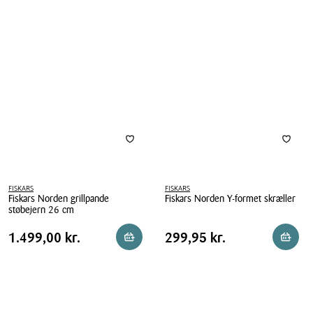
FISKARS
FISKARS
Fiskars Norden grillpande
Fiskars Norden Y-formet skræller
støbejern 26 cm
Fiskars
Fiskars
Norden
Pris
Pris
Pris
1.499,00 kr.
Pris
299,95 kr.
1.499,00 kr.
299,95 kr.
Reservér i butik
Læg i 
Norden
Y-
tabel
tabel
grillpande
formet
støbejern
skræller
26
cm