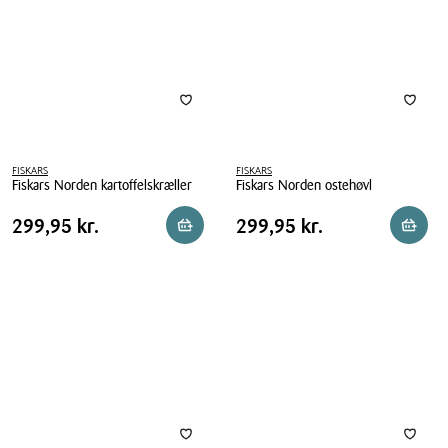
FISKARS
FISKARS
Fiskars Norden kartoffelskræller
Fiskars Norden ostehøvl
Fiskars
Fiskars
Pris
Pris
Pris
299,95 kr.
Pris
299,95 kr.
299,95 kr.
299,95 kr.
Reservér i butik
Læg i 
Norden
Norden
tabel
tabel
kartoffelskræller
ostehøvl