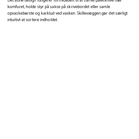
Det åbne design fungerer formidabelt til at samle paletknive nær
komfuret, holde styr på sakse på skrivebordet eller samle
opvaskebørste og karklud ved vasken. Skillevæggen gør det særligt
intuitivt at sortere indholdet.