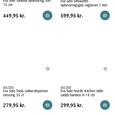
Eva Solo Toolbox opbevaring sort
Eva Solo Silhouette
15 cm
opbevaringsglas røgfarvet 2 liter
Eva
Eva
Pris
Pris
Pris
449,95 kr.
Pris
599,95 kr.
449,95 kr.
599,95 kr.
Reservér i butik
Reserv
Solo
Solo
tabel
tabel
Toolbox
Silhouette
opbevaring
opbevaringsglas
sort
røgfarvet
15
2
cm
liter
EVA TRIO
EVA TRIO
Eva Solo Tools sukkerdispenser
Eva Solo Nordic Kitchen table
messing 35 cl.
caddy bambus H 18 cm
Eva
Eva
Pris
Pris
Pris
279,95 kr.
Pris
299,95 kr.
279,95 kr.
299,95 kr.
Reservér i butik
Reserv
Solo
Solo
tabel
tabel
Tools
Nordic