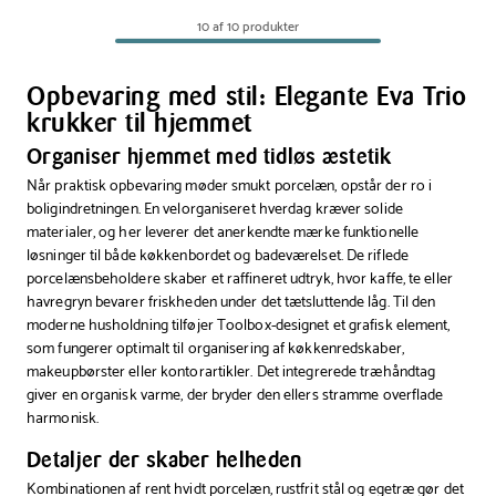
sukkerdispenser
Kitchen
10 af 10 produkter
messing
table
35
caddy
cl.
bambus
Opbevaring med stil: Elegante Eva Trio
H
krukker til hjemmet
18
Organiser hjemmet med tidløs æstetik
cm
Når praktisk opbevaring møder smukt porcelæn, opstår der ro i
boligindretningen. En velorganiseret hverdag kræver solide
materialer, og her leverer det anerkendte mærke funktionelle
løsninger til både køkkenbordet og badeværelset. De riflede
porcelænsbeholdere skaber et raffineret udtryk, hvor kaffe, te eller
havregryn bevarer friskheden under det tætsluttende låg. Til den
moderne husholdning tilføjer Toolbox-designet et grafisk element,
som fungerer optimalt til organisering af køkkenredskaber,
makeupbørster eller kontorartikler. Det integrerede træhåndtag
giver en organisk varme, der bryder den ellers stramme overflade
harmonisk.
Detaljer der skaber helheden
Kombinationen af rent hvidt porcelæn, rustfrit stål og egetræ gør det