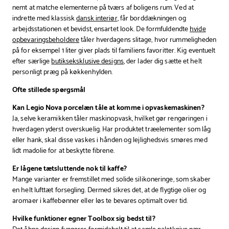
nemt at matche elementerne på tværs af boligens rum. Ved at
indrette med klassisk
dansk interiør
, får borddækningen og
arbejdsstationen et bevidst, ensartet look. De formfuldendte
hvide
opbevaringsbeholdere
tåler hverdagens slitage, hvor rummeligheden
på for eksempel 1 liter giver plads til familiens favoritter. Kig eventuelt
efter særlige
butikseksklusive designs
, der lader dig sætte et helt
personligt præg på køkkenhylden.
Ofte stillede spørgsmål
Kan Legio Nova porcelæn tåle at komme i opvaskemaskinen?
Ja, selve keramikken tåler maskinopvask, hvilket gør rengøringen i
hverdagen yderst overskuelig. Har produktet træelementer som låg
eller hank, skal disse vaskes i hånden og lejlighedsvis smøres med
lidt madolie for at beskytte fibrene.
Er lågene tætsluttende nok til kaffe?
Mange varianter er fremstillet med solide silikoneringe, som skaber
en helt lufttæt forsegling. Dermed sikres det, at de flygtige olier og
aromaer i kaffebønner eller løs te bevares optimalt over tid.
Hvilke funktioner egner Toolbox sig bedst til?