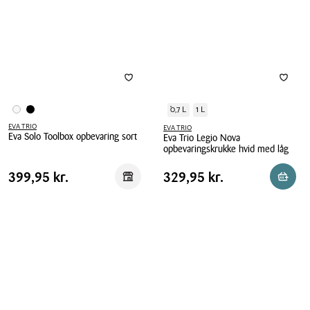
1
liter
0,7 L
1 L
EVA TRIO
EVA TRIO
Eva Solo Toolbox opbevaring sort
Eva Trio Legio Nova
opbevaringskrukke hvid med låg
Eva
Eva
Solo
Pris
Pris
Pris
399,95 kr.
Pris
329,95 kr.
399,95 kr.
329,95 kr.
Reservér i butik
Reserv
Trio
Toolbox
tabel
tabel
Legio
opbevaring
Nova
sort
opbevaringskrukke
hvid
med
låg