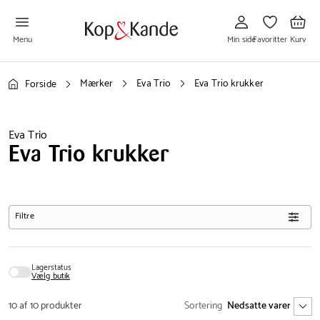
Gå
Gå
Gå
til
til
til
Min
Favoritter
Kurv
side
Menu
Min side
Favoritter
Kurv
Mærker
Eva Trio
Eva Trio krukker
Forside
Eva Trio
Eva Trio krukker
Filtre
Lagerstatus
Vælg butik
10 af 10 produkter
Sortering