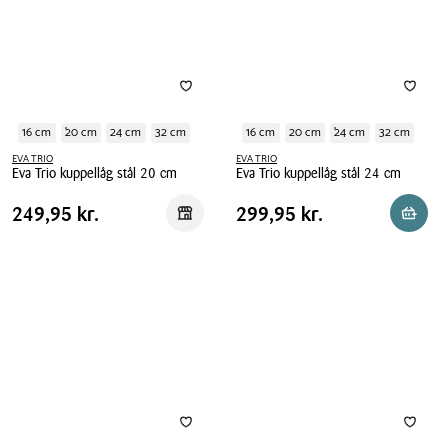
16 cm
20 cm
24 cm
32 cm
16 cm
20 cm
24 cm
32 cm
EVA TRIO
EVA TRIO
Eva Trio kuppellåg stål 20 cm
Eva Trio kuppellåg stål 24 cm
Eva
Eva
Pris
Pris
Pris
249,95 kr.
Pris
299,95 kr.
249,95 kr.
299,95 kr.
Reservér i butik
Reserv
Trio
Trio
tabel
tabel
kuppellåg
kuppellåg
stål
stål
20
24
cm
cm