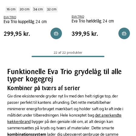
16 cm
20 cm
24 cm
32 cm
EVA TRIO
EVA TRIO
Eva Trio hældelåg 24 cm
Eva Trio kuppellåg 24 cm
Eva
Eva
Pris
Pris
Pris
299,95 kr.
Pris
399,95 kr.
299,95 kr.
399,95 kr.
Reservér i butik
Reserv
Trio
Trio
tabel
tabel
hældelåg
kuppellåg
24
24
22 af 22 produkter
cm
cm
Funktionelle Eva Trio grydelåg til alle
typer kogegrej
Kombiner på tværs af serier
Giv dine eksisterende gryder nyt liv med den helt rigtige top, der
passer perfekt til kantens afrunding. Det rette metaltilbehør
minimerer energiforbruget mærkbart og holder saft og kraft inde i
måltidet under tilberedningen. Hele konceptet bag
det anerkendte
køkkenbrand
bygger på den geniale idé om, at alt design kan
sammensættes på kryds og tværs af materialer. Dette smarte
kombinationssystem
lader dig ubesværet genbruge de samme