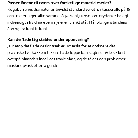
Passer lågene til tværs over forskellige materialeserier?
Kogekarrenes diameter er bevidst standardiseret. En kasserolle på 16
centimeter tager altid samme lågvariant, uanset om gryden er belagt
indvendigt, i hvidmalet emalje eller blankt stål. Mål blot genstandens
åbning fra kant til kant.
Kan de flade låg stables under opbevaring?
Ja, netop det flade designtræk er udtænkt for at optimere det
praktiske liv i køkkenet. Flere flade toppe kan sagtens hvile sikkert
ovenpå hinanden inde i det travle skab, og de tåler uden problemer
maskinopvask efterfølgende.