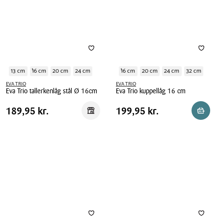
cm
13 cm
16 cm
20 cm
24 cm
16 cm
20 cm
24 cm
32 cm
EVA TRIO
EVA TRIO
Eva Trio tallerkenlåg stål Ø 16cm
Eva Trio kuppellåg 16 cm
Eva
Eva
Pris
Pris
Pris
189,95 kr.
Pris
199,95 kr.
189,95 kr.
199,95 kr.
Reservér i butik
Reserv
Trio
Trio
tabel
tabel
tallerkenlåg
kuppellåg
stål
16
Ø
cm
16cm