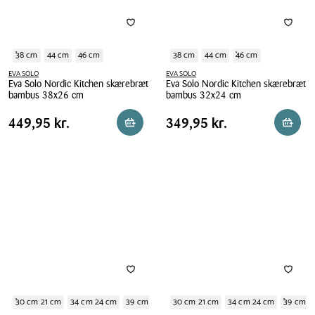
28
cm
38 cm
44 cm
46 cm
38 cm
44 cm
46 cm
EVA SOLO
EVA SOLO
Eva Solo Nordic Kitchen skærebræt
Eva Solo Nordic Kitchen skærebræt
bambus 38x26 cm
bambus 32x24 cm
Eva
Eva
Pris
Pris
Pris
449,95 kr.
Pris
349,95 kr.
449,95 kr.
349,95 kr.
Reservér i butik
Reserv
Solo
Solo
tabel
tabel
Nordic
Nordic
Kitchen
Kitchen
skærebræt
skærebræt
bambus
bambus
38x26
32x24
cm
cm
30 cm
21 cm
34 cm
24 cm
39 cm
28 cm
30 cm
21 cm
34 cm
24 cm
39 cm
2