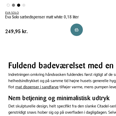
EVA SOLO
Eva Solo sæbedispenser matt white 0,18 liter
Eva
Pris
Pris
249,95 kr.
Reservér i butik
249,95 kr.
Solo
tabel
sæbedispenser
matt
white
0,18
liter
Fuldend badeværelset med en 
Indretningen omkring håndvasken fuldendes først rigtigt af de 
helhedsindtrykket og på samme tid højne husets generelle hygie
flot
mat dispenser i sandfarve
tilføjer varme, mens pumpen leve
Nem betjening og minimalistisk udtryk
Det skulpturelle design, helt specifikt fra den slanke Citadel-seri
genstridigt snavs hober sig op på overfladen i dagligdagen. Sel