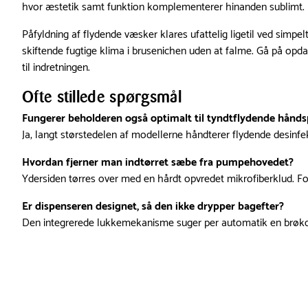
hvor æstetik samt funktion komplementerer hinanden sublimt.
Påfyldning af flydende væsker klares ufattelig ligetil ved simp
skiftende fugtige klima i brusenichen uden at falme. Gå på opd
til indretningen.
Ofte stillede spørgsmål
Fungerer beholderen også optimalt til tyndtflydende hånds
Ja, langt størstedelen af modellerne håndterer flydende desinfe
Hvordan fjerner man indtørret sæbe fra pumpehovedet?
Ydersiden tørres over med en hårdt opvredet mikrofiberklud. Fo
Er dispenseren designet, så den ikke drypper bagefter?
Den integrerede lukkemekanisme suger per automatik en brøkdel 