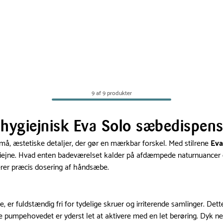
9 af 9 produkter
hygiejnisk Eva Solo sæbedispens
små, æstetiske detaljer, der gør en mærkbar forskel. Med stilrene
Eva
jne. Hvad enten badeværelset kalder på afdæmpede naturnuancer eller
rer præcis dosering af håndsæbe.
e, er fuldstændig fri for tydelige skruer og irriterende samlinger. Dett
ve pumpehovedet er yderst let at aktivere med en let berøring. Dyk n