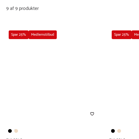
9 af 9 produkter
Spar 25%
Medlemstilbud
Spar 25%
Me