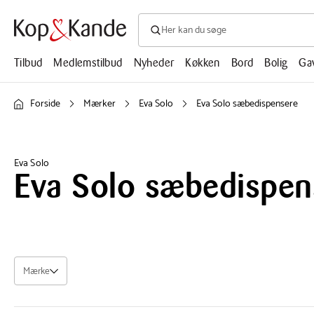
Søg efter produkter, artikler, opskrifte
Søg
efter
produkter,
Tilbud
Medlemstilbud
Nyheder
Køkken
Bord
Bolig
Ga
artikler,
opskrifter,
mm.
Forside
Mærker
Eva Solo
Eva Solo sæbedispensere
Eva Solo
Eva Solo sæbedispen
Mærke