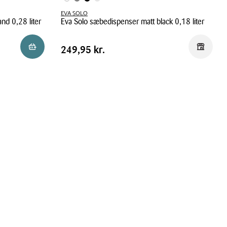
EVA SOLO
nd 0,28 liter
Eva Solo sæbedispenser matt black 0,18 liter
Eva
Pris
Pris
249,95 kr.
Reservér i butik
Reservér 
249,95 kr.
Solo
tabel
sæbedispenser
matt
black
0,18
liter