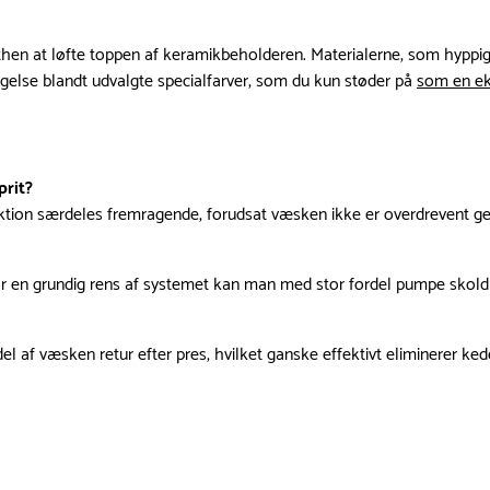
elthen at løfte toppen af keramikbeholderen. Materialerne, som hyppig
agelse blandt udvalgte specialfarver, som du kun støder på
som en ek
prit?
ktion særdeles fremragende, forudsat væsken ikke er overdrevent geler
r en grundig rens af systemet kan man med stor fordel pumpe skoldhe
af væsken retur efter pres, hvilket ganske effektivt eliminerer kede