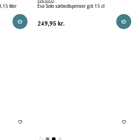
EVA SOLO
,15 liter
Eva Solo sæbedispenser grå 15 cl
Eva
Pris
Pris
249,95 kr.
Reservér i butik
Læg i ku
249,95 kr.
Solo
tabel
sæbedispenser
grå
15
cl