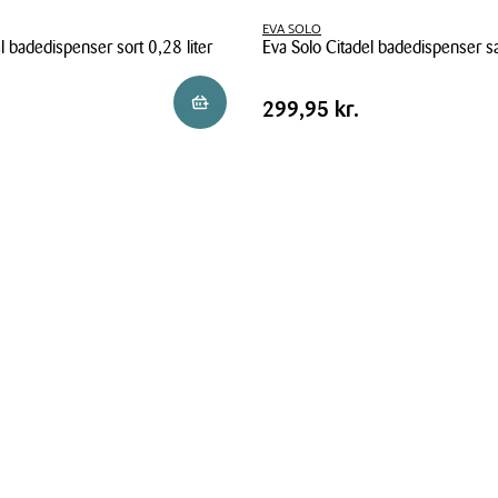
EVA SOLO
l badedispenser sort 0,28 liter
Eva Solo Citadel badedispenser sa
Eva
Pris
.
Pris
299,95 kr.
Reservér i butik
299,95 kr.
Solo
tabel
Citadel
badedispenser
sand
0,28
liter