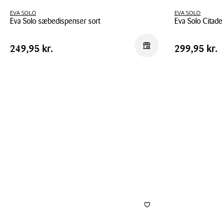
EVA SOLO
EVA SOLO
Eva Solo sæbedispenser sort
Eva Solo Citade
Eva
Eva
Pris
Pris
Pris
249,95 kr.
Pris
299,95 kr
Reservér i butik
249,95 kr.
299,95 kr.
Solo
Solo
tabel
tabel
sæbedispenser
Citadel
sort
badedispenser
sort
0,28
liter