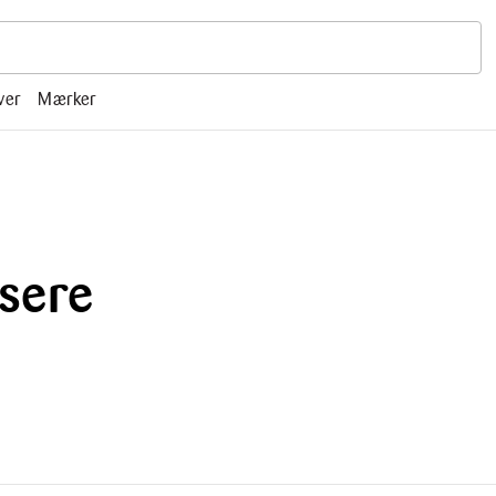
r, mm.
ver
Mærker
sere