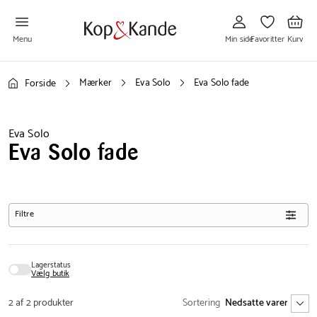
Gå
Gå
Gå
til
til
til
Min
Favoritter
Kurv
side
Menu
Min side
Favoritter
Kurv
Mærker
Eva Solo
Eva Solo fade
Forside
Eva Solo
Eva Solo fade
Filtre
Lagerstatus
Vælg butik
2 af 2 produkter
Sortering