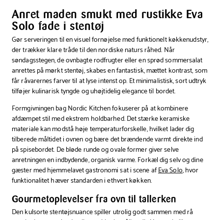
sort
sort
Anret maden smukt med rustikke Eva
30
36x25
cm
cm
Solo fade i stentøj
Gør serveringen til en visuel fornøjelse med funktionelt køkkenudstyr,
der trækker klare tråde til den nordiske naturs råhed. Når
søndagsstegen, de ovnbagte rodfrugter eller en sprød sommersalat
anrettes på mørkt stentøj, skabes en fantastisk, mættet kontrast, som
får råvarernes farver til at lyse intenst op. Et minimalistisk, sort udtryk
tilføjer kulinarisk tyngde og uhøjtidelig elegance til bordet.
Formgivningen bag Nordic Kitchen fokuserer på at kombinere
afdæmpet stil med ekstrem holdbarhed. Det stærke keramiske
materiale kan modstå høje temperaturforskelle, hvilket lader dig
tilberede måltidet i ovnen og bære det brændende varmt direkte ind
på spisebordet. De bløde runde og ovale former giver selve
anretningen en indbydende, organisk varme. Forkæl dig selv og dine
gæster med hjemmelavet gastronomi sat i scene af
Eva Solo
, hvor
funktionalitet hæver standarden i ethvert køkken.
Gourmetoplevelser fra ovn til tallerken
Den kulsorte stentøjsnuance spiller utrolig godt sammen med rå