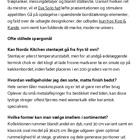
træplanker, messingdetaljer og blankt stålbestik. Uanset hvilken ret
du mestrer, vil et
Eva Solo fad
løfte præsentationen og stimulere
appetitten. Gå på opdagelse i spændende borddæknings-elementer,
og fald over de udsøgte designikoner, der udbydes
kun hos Kop &
Kande
, som nemt kan fuldende dit mørke, moderne univers.
Ofte stillede spørgsmål
Kan Nordic Kitchen stentøjet gå fra frys til ovn?
Stentøj er yderst temperaturstabilt, men for at undgå ødelæggende
termisk chok er det klogt at lade frosne madvarer tø en smule op på
køkkenbordet, inden fadet placeres i en 200 graders varm ovn.
Hvordan vedligeholder jeg den sorte, matte finish bedst?
Hele serien tåler maskinopvask og er let at gøre ren efter brug.
Oplever du små metalaflejringer fra bestikket med tiden, kan disse
lystige streger oftest fjernes med wienerkalk eller keramisk
specialrens.
Hvilke former kan man vælge imellem i sortimentet?
Kollektionen rummer blandt andet en dyb, rund 30 cm variant samt en
klassisk oval model på 36x25 cm. Begge udgaver giver optimal
rummelighed til at stege, gratinere og dele generøse portioner ud.