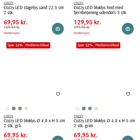
COZZY
COZZY
Cozzy LED stagelys sand 22,5 cm
Cozzy LED bloklys hvid med
Pris
Pris
Pris
69,95 kr.
Pris
129,95 kr.
2 stk.
fjernbetjening udendørs 3 stk.
tabel
tabel
Spar
100,00 kr.
Spar
170,00 kr.
Cozzy
69,95 kr.
Cozzy
129,95 kr.
LED
Førpris
169,95 kr.
169,95 kr.
LED
Førpris
299,95 kr.
299,95 kr.
Reservér i butik
Reserv
Medlemspris
Medlemspris
stagelys
bloklys
sand
hvid
Spar 53%
Medlemstilbud
Spar 53%
Medlemstilbud
22,5
med
cm
fjernbetjening
2
udendørs
stk.
3
stk.
COZZY
COZZY
Cozzy LED bloklys Ø 4,8 x H 5 cm
Cozzy LED bloklys Ø 4,8 x H 5 cm
Pris
Pris
Pris
69,95 kr.
Pris
69,95 kr.
2 stk. grå
2 stk. grøn
tabel
tabel
Spar
80,00 kr.
Spar
80,00 kr.
Cozzy
69,95 kr.
Cozzy
69,95 kr.