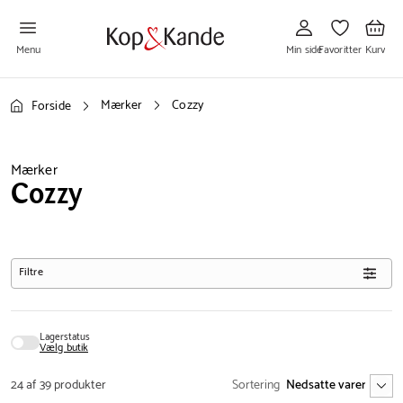
Gå
Gå
Gå
til
til
til
Min
Favoritter
Kurv
side
Menu
Min side
Favoritter
Kurv
Mærker
Cozzy
Forside
Mærker
Cozzy
Filtre
Lagerstatus
Vælg butik
24 af 39 produkter
Sortering