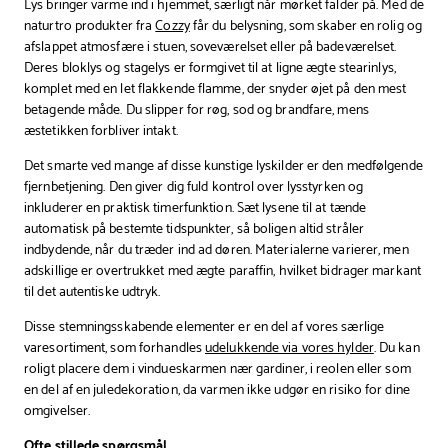
Lys bringer varme ind i hjemmet, særligt når mørket falder på. Med de
naturtro produkter fra
Cozzy
får du belysning, som skaber en rolig og
afslappet atmosfære i stuen, soveværelset eller på badeværelset.
Deres bloklys og stagelys er formgivet til at ligne ægte stearinlys,
komplet med en let flakkende flamme, der snyder øjet på den mest
betagende måde. Du slipper for røg, sod og brandfare, mens
æstetikken forbliver intakt.
Det smarte ved mange af disse kunstige lyskilder er den medfølgende
fjernbetjening. Den giver dig fuld kontrol over lysstyrken og
inkluderer en praktisk timerfunktion. Sæt lysene til at tænde
automatisk på bestemte tidspunkter, så boligen altid stråler
indbydende, når du træder ind ad døren. Materialerne varierer, men
adskillige er overtrukket med ægte paraffin, hvilket bidrager markant
til det autentiske udtryk.
Disse stemningsskabende elementer er en del af vores særlige
varesortiment, som forhandles
udelukkende via vores hylder
. Du kan
roligt placere dem i vindueskarmen nær gardiner, i reolen eller som
en del af en juledekoration, da varmen ikke udgør en risiko for dine
omgivelser.
Ofte stillede spørgsmål