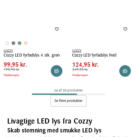
COZZY
COZZY
Pris
Pris
Pris
99,95 kr.
Pris
124,95 kr.
Cozzy LED fyrfadslys 4 stk. grøn
Cozzy LED fyrfadslys hvid
tabel
tabel
Spar
100,00 kr.
Spar
125,00 kr.
Cozzy
99,95 kr.
Cozzy
124,95 kr.
LED
Førpris
199,95 kr.
199,95 kr.
LED
Førpris
249,95 kr.
249,95 kr.
Reservér i butik
Reserv
Medlemspris
Medlemspris
fyrfadslys
fyrfadslys
4
hvid
stk.
24 af 39 produkter
grøn
Se flere produkter
Livagtige LED lys fra Cozzy
Skab stemning med smukke LED lys