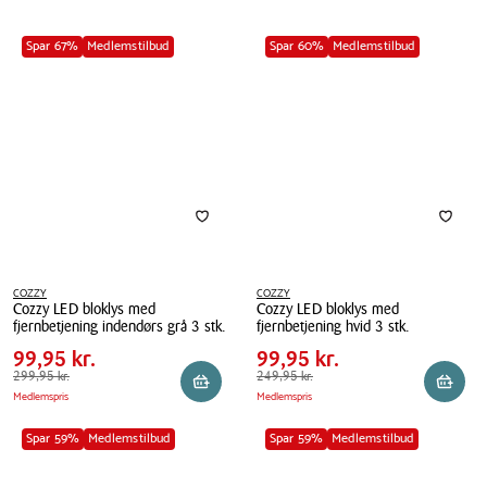
Spar 67%
Medlemstilbud
Spar 60%
Medlemstilbud
COZZY
COZZY
Cozzy LED bloklys med
Cozzy LED bloklys med
Pris
Pris
Pris
99,95 kr.
Pris
99,95 kr.
fjernbetjening indendørs grå 3 stk.
fjernbetjening hvid 3 stk.
tabel
tabel
Spar
200,00 kr.
Spar
150,00 kr.
Cozzy
99,95 kr.
Cozzy
99,95 kr.
LED
Førpris
299,95 kr.
299,95 kr.
LED
Førpris
249,95 kr.
249,95 kr.
Reservér i butik
Reserv
Medlemspris
Medlemspris
bloklys
bloklys
med
med
Spar 59%
Medlemstilbud
Spar 59%
Medlemstilbud
fjernbetjening
fjernbetjening
indendørs
hvid