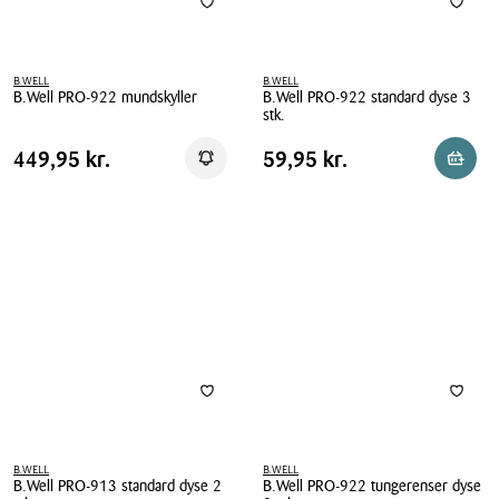
B.WELL
B.WELL
B.Well PRO-922 mundskyller
B.Well PRO-922 standard dyse 3
stk.
B.Well
B.Well
PRO-
Pris
Pris
Pris
449,95 kr.
Pris
59,95 kr.
449,95 kr.
59,95 kr.
Få besked
Læg i 
PRO-
922
tabel
tabel
922
mundskyller
standard
dyse
3
stk.
B.WELL
B.WELL
B.Well PRO-913 standard dyse 2
B.Well PRO-922 tungerenser dyse