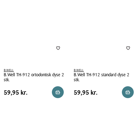
dyse
2
stk.
B.WELL
B.WELL
B.Well TH-912 ortodontisk dyse 2
B.Well TH-912 standard dyse 2
stk.
stk.
B.Well
B.Well
Pris
Pris
Pris
59,95 kr.
Pris
59,95 kr.
59,95 kr.
59,95 kr.
Læg i kurv
Læg i 
TH-
TH-
tabel
tabel
912
912
ortodontisk
standard
dyse
dyse
2
2
stk.
stk.