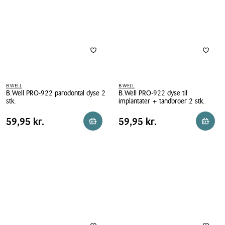
kg
B.WELL
B.WELL
B.Well PRO-922 parodontal dyse 2
B.Well PRO-922 dyse til
stk.
implantater + tandbroer 2 stk.
B.Well
B.Well
Pris
Pris
Pris
59,95 kr.
Pris
59,95 kr.
59,95 kr.
59,95 kr.
Læg i kurv
Læg i 
PRO-
PRO-
tabel
tabel
922
922
parodontal
dyse
dyse
til
2
implantater
stk.
+
tandbroer
2
stk.