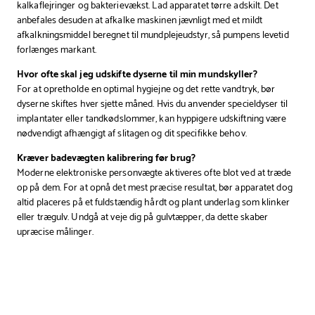
kalkaflejringer og bakterievækst. Lad apparatet tørre adskilt. Det
anbefales desuden at afkalke maskinen jævnligt med et mildt
afkalkningsmiddel beregnet til mundplejeudstyr, så pumpens levetid
forlænges markant.
Hvor ofte skal jeg udskifte dyserne til min mundskyller?
For at opretholde en optimal hygiejne og det rette vandtryk, bør
dyserne skiftes hver sjette måned. Hvis du anvender specieldyser til
implantater eller tandkødslommer, kan hyppigere udskiftning være
nødvendigt afhængigt af slitagen og dit specifikke behov.
Kræver badevægten kalibrering før brug?
Moderne elektroniske personvægte aktiveres ofte blot ved at træde
op på dem. For at opnå det mest præcise resultat, bør apparatet dog
altid placeres på et fuldstændig hårdt og plant underlag som klinker
eller trægulv. Undgå at veje dig på gulvtæpper, da dette skaber
upræcise målinger.