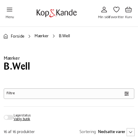
Gå
Gå
Gå
til
til
til
Min
Favoritter
Kurv
side
Menu
Min side
Favoritter
Kurv
Mærker
B.Well
Forside
Mærker
B.Well
Filtre
Lagerstatus
Vælg butik
16 af 16 produkter
Sortering