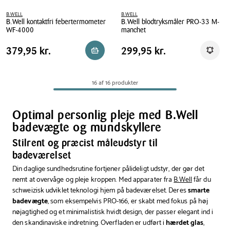
B.WELL
B.WELL
B.Well kontaktfri febertermometer
B.Well blodtryksmåler PRO-33 M-
WF-4000
manchet
B.Well
B.Well
Pris
Pris
Pris
379,95 kr.
Pris
299,95 kr.
379,95 kr.
299,95 kr.
Læg i kurv
Få be
kontaktfri
blodtryksmåler
tabel
tabel
febertermometer
PRO-
WF-
33
16 af 16 produkter
4000
M-
manchet
Optimal personlig pleje med B.Well
badevægte og mundskyllere
Stilrent og præcist måleudstyr til
badeværelset
Din daglige sundhedsrutine fortjener pålideligt udstyr, der gør det
nemt at overvåge og pleje kroppen. Med apparater fra
B.Well
får du
schweizisk udviklet teknologi hjem på badeværelset. Deres
smarte
badevægte
, som eksempelvis PRO-166, er skabt med fokus på høj
nøjagtighed og et minimalistisk hvidt design, der passer elegant ind i
den skandinaviske indretning. Overfladen er udført i
hærdet glas
,