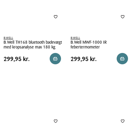
B.WELL
B.WELL
B.Well TH168 bluetooth badevægt
B.Well MWF-1000 IR
med kropsanalyse max 180 kg
febertermometer
B.Well
B.Well
Pris
Pris
Pris
299,95 kr.
Pris
299,95 kr.
299,95 kr.
299,95 kr.
Læg i kurv
Læg i 
TH168
MWF-
tabel
tabel
bluetooth
1000
badevægt
IR
med
febertermometer
kropsanalyse
max
180
kg