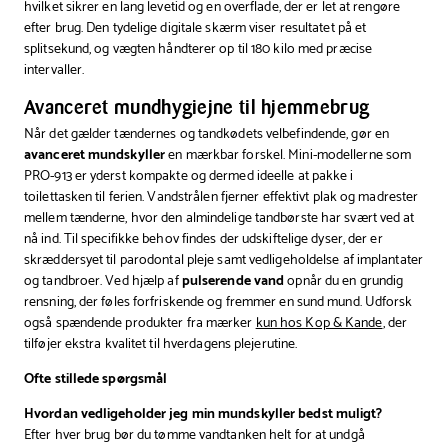
hvilket sikrer en lang levetid og en overflade, der er let at rengøre
efter brug. Den tydelige digitale skærm viser resultatet på et
splitsekund, og vægten håndterer op til 180 kilo med præcise
intervaller.
Avanceret mundhygiejne til hjemmebrug
Når det gælder tændernes og tandkødets velbefindende, gør en
avanceret mundskyller
en mærkbar forskel. Mini-modellerne som
PRO-913 er yderst kompakte og dermed ideelle at pakke i
toilettasken til ferien. Vandstrålen fjerner effektivt plak og madrester
mellem tænderne, hvor den almindelige tandbørste har svært ved at
nå ind. Til specifikke behov findes der udskiftelige dyser, der er
skræddersyet til parodontal pleje samt vedligeholdelse af implantater
og tandbroer. Ved hjælp af
pulserende vand
opnår du en grundig
rensning, der føles forfriskende og fremmer en sund mund. Udforsk
også spændende produkter fra mærker
kun hos Kop & Kande
, der
tilføjer ekstra kvalitet til hverdagens plejerutine.
Ofte stillede spørgsmål
Hvordan vedligeholder jeg min mundskyller bedst muligt?
Efter hver brug bør du tømme vandtanken helt for at undgå