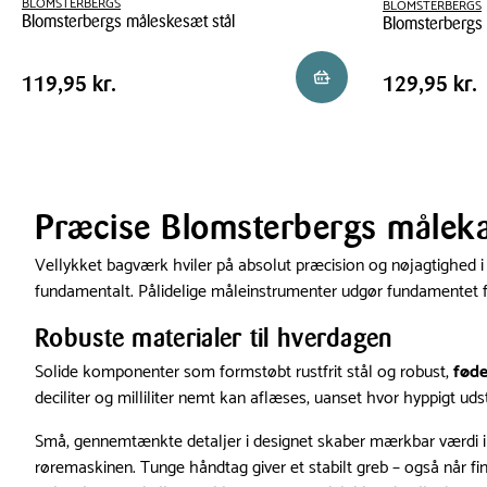
BLOMSTERBERGS
BLOMSTERBERGS
Blomsterbergs måleskesæt stål
Blomsterbergs
Blomsterbergs
Blomsterbergs
Pris
Pris
Pris
119,95 kr.
Pris
129,95 kr
Reservér i butik
119,95 kr.
129,95 kr.
måleskesæt
målekande
tabel
tabel
stål
750
ml
Præcise Blomsterbergs måleka
Vellykket bagværk hviler på absolut præcision og nøjagtighed i 
fundamentalt. Pålidelige måleinstrumenter udgør fundamentet 
Robuste materialer til hverdagen
Solide komponenter som formstøbt rustfrit stål og robust,
føde
deciliter og milliliter nemt kan aflæses, uanset hvor hyppigt ud
Små, gennemtænkte detaljer i designet skaber mærkbar værdi 
røremaskinen. Tunge håndtag giver et stabilt greb – også når fin