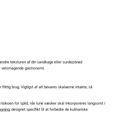
ændre teksturen af din sandkage eller surdejsbrød
er velsmagende gastronomi.
littig brug. Vigtigst af alt bevares skalaerne intakte, så
isikoen for spild, når lune væsker skal inkorporeres langsomt i
agning
, designet specifikt til at forbedre de kulinariske