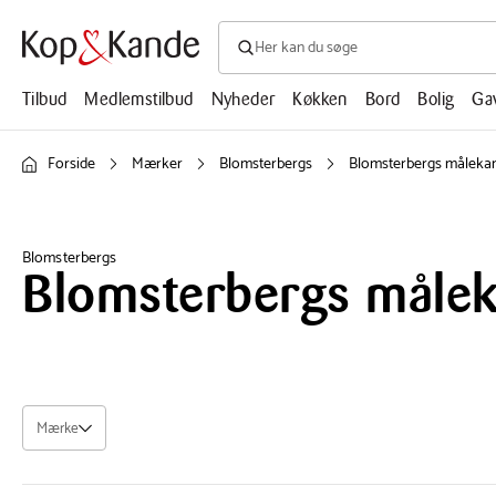
Søg efter produkter, artikler, opskrifte
Søg
efter
produkter,
Tilbud
Medlemstilbud
Nyheder
Køkken
Bord
Bolig
Ga
artikler,
opskrifter,
mm.
Forside
Mærker
Blomsterbergs
Blomsterbergs målekan
Blomsterbergs
Blomsterbergs målek
Mærke