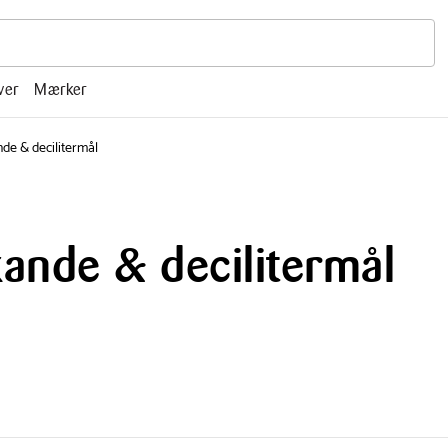
r, mm.
ver
Mærker
de & decilitermål
ande & decilitermål