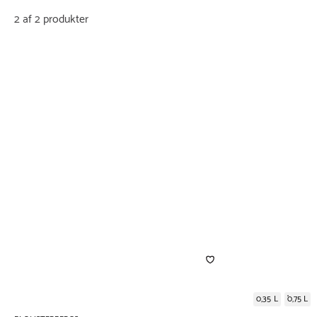
2 af 2 produkter
0,35 L
0,75 L