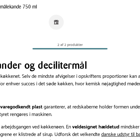
 målekande 750 ml
.
Reservér i butik
2 af 2 produkter
nder og decilitermål
køkkenet. Selv de mindste afvigelser i opskriftens proportioner kan 
for enhver succes i det søde køkken, hvor kemisk nøjagtighed mød
varegodkendt plast
garanterer, at redskaberne holder formen under f
styret rengøres i maskinen.
i arbejdsgangen ved køkkenøen. En
veldesignet hældetud
mindsker r
grene er klistrede af sirup. Udforsk det velkendte
danske udstyr til b