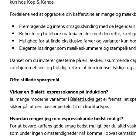
kun hos Kop & Kande
.
Fordelene ved at opgradere din kafferutine er mange og mærkb
Fremragende og intens smagsudvinding med de legendari
Robuste og holdbare materialer, der med den rette, kærlige
Mulighed for at finde eksklusive farver og varianter
kun ho
Elegante løsninger som mælkeskummere og stempelkande
Uanset om du inviterer gæsterne på en lækker, skummende cappucc
caféhjemmebane, og lad dig forføre af den intense, fyldige og
Ofte stillede spørgsmål
Virker en Bialetti espressokande på induktion?
Ja, mange moderne varianter i
Bialetti udvalget
er fremstillet s
sikker på, at den passer perfekt til din komfurtype.
Hvordan rengør jeg min espressokande bedst muligt?
For at bevare kaffens gode smag bedst muligt, bør du altid vas
som under ingen omstændigheder må komme i opvaskemaskin