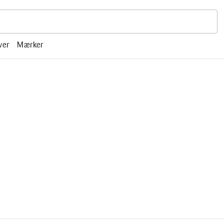
r, mm.
ver
Mærker