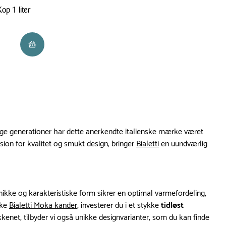
op 1 liter
Læg i kurv
e generationer har dette anerkendte italienske mærke været
ion for kvalitet og smukt design, bringer
Bialetti
en uundværlig
e og karakteristiske form sikrer en optimal varmefordeling,
ske
Bialetti Moka kander
, investerer du i et stykke
tidløst
kkenet, tilbyder vi også unikke designvarianter, som du kan finde