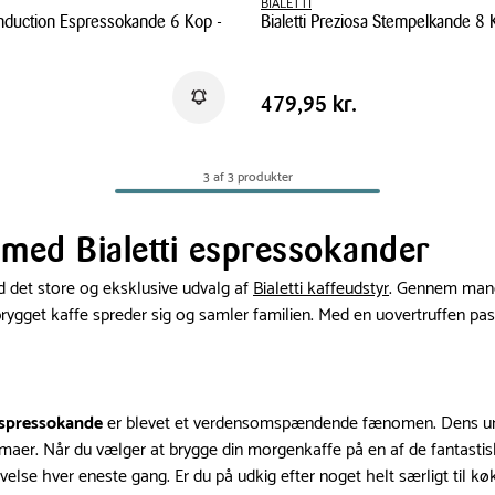
BIALETTI
 Induction Espressokande 6 Kop -
Bialetti Preziosa Stempelkande 8 K
Bialetti
Preziosa
Pris
.
Pris
479,95 kr.
Få besked
479,95 kr.
Stempelkande
tabel
8
e
Kop
3 af 3 produkter
1
liter
r med Bialetti espressokander
d det store og eksklusive udvalg af
Bialetti kaffeudstyr
. Gennem mang
ygget kaffe spreder sig og samler familien. Med en uovertruffen pass
espressokande
er blevet et verdensomspændende fænomen. Dens unikk
er. Når du vælger at brygge din morgenkaffe på en af de fantasti
else hver eneste gang. Er du på udkig efter noget helt særligt til kø