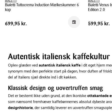
BIALETTI
BIALETTI
Bialetti Tuttocrema Induction Mælkeskummer 6
Bialetti Venus
kop
Edition 2.0
Bialetti
Bialetti
Pris
Pris
Pris
699,95 kr.
Pris
599,95 kr
Reservér i butik
699,95 kr.
599,95 kr.
Tuttocrema
Venus
tabel
tabel
Induction
Induction
Mælkeskummer
Espressokand
6
6
kop
Kop
-
Autentisk italiensk kaffekultu
Edition
Oplev glæden ved
autentisk italiensk kaffe
i dit eget hjem me
2.0
synonym med den perfekte start på dagen, hvor duften af friskbr
del af Italiens sjæl direkte ind i dit køkken.
Klassisk design og uovertruffen smag
Det er bestemt ikke uden grund, at den ikoniske
ottekantede 
som nænsomt fremhæver kaffebønnernes absolut dybeste aroma
designhistorie
, der samtidig leverer en uovertruffen smagsoplev