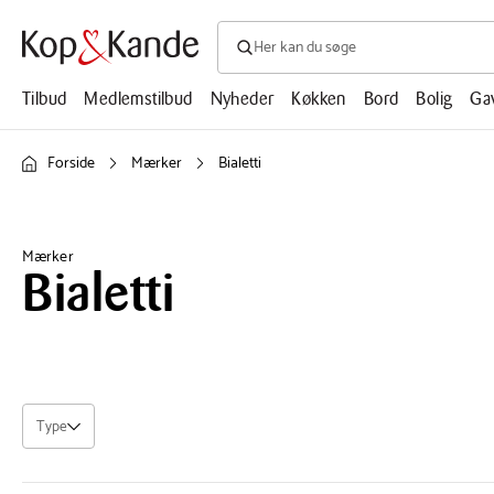
Søg efter produkter, artikler, opskrifte
Søg
efter
produkter,
Tilbud
Medlemstilbud
Nyheder
Køkken
Bord
Bolig
Ga
artikler,
opskrifter,
mm.
Forside
Mærker
Bialetti
Mærker
Bialetti
Type