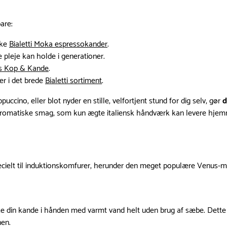
are:
ske
Bialetti Moka espressokander
.
 pleje kan holde i generationer.
s Kop & Kande
.
r i det brede
Bialetti sortiment
.
ino, eller blot nyder en stille, velfortjent stund for dig selv, gør
d
 aromatiske smag, som kun ægte italiensk håndværk kan levere hjem
pecielt til induktionskomfurer, herunder den meget populære Venus-mo
ke din kande i hånden med varmt vand helt uden brug af sæbe. Dette 
en.