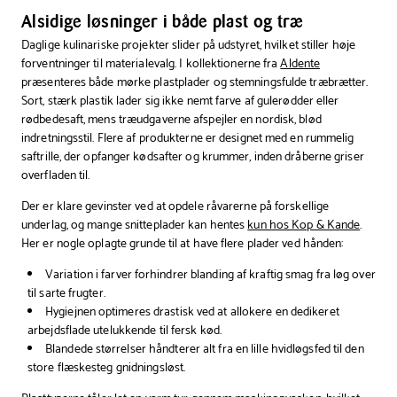
Alsidige løsninger i både plast og træ
Daglige kulinariske projekter slider på udstyret, hvilket stiller høje
forventninger til materialevalg. I kollektionerne fra
Aldente
præsenteres både mørke plastplader og stemningsfulde træbrætter.
Sort, stærk plastik lader sig ikke nemt farve af gulerødder eller
rødbedesaft, mens træudgaverne afspejler en nordisk, blød
indretningsstil. Flere af produkterne er designet med en rummelig
saftrille, der opfanger kødsafter og krummer, inden dråberne griser
overfladen til.
Der er klare gevinster ved at opdele råvarerne på forskellige
underlag, og mange snitteplader kan hentes
kun hos Kop & Kande
.
Her er nogle oplagte grunde til at have flere plader ved hånden:
Variation i farver forhindrer blanding af kraftig smag fra løg over
til sarte frugter.
Hygiejnen optimeres drastisk ved at allokere en dedikeret
arbejdsflade utelukkende til fersk kød.
Blandede størrelser håndterer alt fra en lille hvidløgsfed til den
store flæskesteg gnidningsløst.