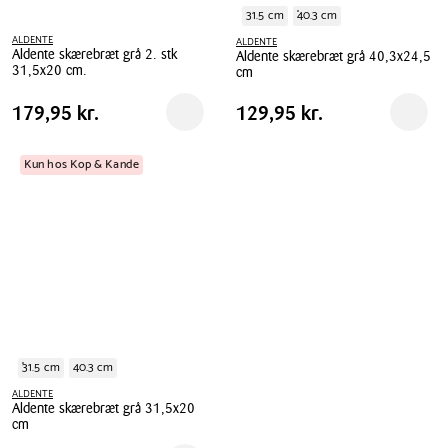
31.5 cm
40.3 cm
ALDENTE
ALDENTE
Aldente skærebræt grå 2. stk
Aldente skærebræt grå 40,3x24,5
31,5x20 cm.
cm
Aldente
Aldente
Pris
Pris
Pris
179,95 kr.
Pris
129,95 kr.
179,95 kr.
129,95 kr.
Reservér i butik
Reserv
skærebræt
skærebræt
tabel
tabel
grå
grå
2.
40,3x24,5
Kun hos Kop & Kande
stk
cm
31,5x20
cm.
31.5 cm
40.3 cm
ALDENTE
Aldente skærebræt grå 31,5x20
cm