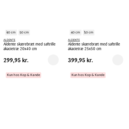
40 cm
50 cm
40 cm
50 cm
ALDENTE
ALDENTE
Aldente skærebræt med saftrille
Aldente skærebræt med saftrille
akacietræ 20x40 cm
akacietræ 25x50 cm
Aldente
Aldente
Pris
Pris
Pris
299,95 kr.
Pris
399,95 kr.
299,95 kr.
399,95 kr.
Reservér i butik
Reserv
skærebræt
skærebræt
tabel
tabel
med
med
saftrille
saftrille
Kun hos Kop & Kande
Kun hos Kop & Kande
akacietræ
akacietræ
20x40
25x50
cm
cm