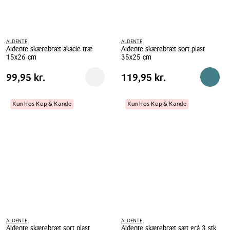
ALDENTE
ALDENTE
Aldente skærebræt akacie træ
Aldente skærebræt sort plast
15x26 cm
35x25 cm
Aldente
Aldente
Pris
Pris
Pris
99,95 kr.
Pris
119,95 kr.
99,95 kr.
119,95 kr.
Reservér i butik
Reserv
skærebræt
skærebræt
tabel
tabel
akacie
sort
træ
plast
Kun hos Kop & Kande
Kun hos Kop & Kande
15x26
35x25
cm
cm
ALDENTE
ALDENTE
Aldente skærebræt sort plast
Aldente skærebræt sæt grå 3 stk