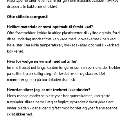
Plasttyperne tåler let en varm tur gennem maskinopvasken, hvilket
dræber alle bakterier effektivt.
Ofte stillede spørgsmål
Hvilket materiale er mest optimalt til ferskt kød?
Ofte foretrækker kokke kraftige plastbrætter til kylling og svin, fordi
disse underlag modsat træ kan køre med i opvaskemaskinen ved
høje, steriliserende temperaturer, hvilket skaber optimal sikkerhed i
køkkenet.
Hvorfor vælge en variant med saftrille?
En rille fræset ind langs kanten fungerer som en barriere, der holder
på saften fra en saftig steg, når kødet hviler og skæres. Det
minimerer griseri på bordpladen drastisk.
Hvordan sikrer jeg, at mit træbræt ikke skrider?
Mens mange moderne plasttyper har gummikanter, kan glatte
træplader sikres nemt. Læg et fugtigt, opvredet viskestykke fladt
under pladen – det suger sig fast mod bordet og yder fremragende
skridsikkerhed.