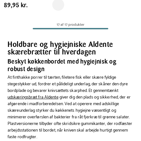
Aldente
Pris
Pris
89,95 kr.
89,95 kr.
Reservér i butik
skærebræt
tabel
grå
31,5x20
17 af 17 produkter
cm
Holdbare og hygiejniske Aldente
skærebrætter til hverdagen
Beskyt køkkenbordet med hygiejnisk og
robust design
At finthakke porrer til tærten, filetere fisk eller skære fyldige
stegestykker ud, fordrer et pålideligt underlag, der skåner den dyre
bordplade og bevarer knivsættets skarphed. Et gennemtænkt
udskæringsbræt fra Aldente
giver dig den plads og sikkerhed, der er
afgørende i madforberedelsen. Ved at operere med adskillige
skæreunderlag styrker du køkkenets hygiejne væsentligt og
minimerer overførslen af bakterier fra råt fjerkræ til grønne salater.
Plastversionerne tilbyder ofte skridsikre gummikanter, der rodfæster
arbejdsstationen til bordet, når kniven skal arbejde hurtigt gennem
faste rodfrugter.