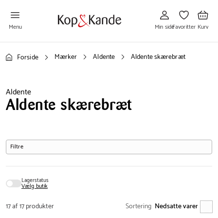
Gå
Gå
Gå
til
til
til
Min
Favoritter
Kurv
side
Menu
Min side
Favoritter
Kurv
Mærker
Aldente
Aldente skærebræt
Forside
Aldente
Aldente skærebræt
Filtre
Lagerstatus
Vælg butik
17 af 17 produkter
Sortering