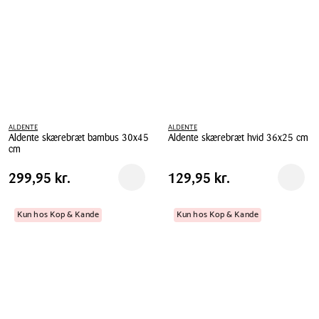
kant
2
stk.
ALDENTE
ALDENTE
Aldente skærebræt bambus 30x45
Aldente skærebræt hvid 36x25 cm
cm
Aldente
Aldente
skærebræt
Pris
Pris
Pris
299,95 kr.
Pris
129,95 kr.
299,95 kr.
129,95 kr.
Reservér i butik
Reserv
skærebræt
hvid
tabel
tabel
bambus
36x25
30x45
Kun hos Kop & Kande
Kun hos Kop & Kande
cm
cm