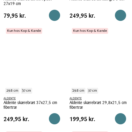
27x19 cm
Aldente
Aldente
skærebræt
Pris
Pris
Pris
79,95 kr.
Pris
249,95 kr.
79,95 kr.
249,95 kr.
Reservér i butik
Reserv
skærebræt
sæt
tabel
tabel
sort
grå
plast
Kun hos Kop & Kande
Kun hos Kop & Kande
3
27x19
stk
cm
29.8 cm
37 cm
29.8 cm
37 cm
ALDENTE
ALDENTE
Aldente skærebræt 37x27,5 cm
Aldente skærebræt 29,8x21,5 cm
fibertræ
fibertræ
Aldente
Aldente
Pris
Pris
Pris
249,95 kr.
Pris
199,95 kr.
249,95 kr.
199,95 kr.
Reservér i butik
Reserv
skærebræt
skærebræt
tabel
tabel
37x27,5
29,8x21,5