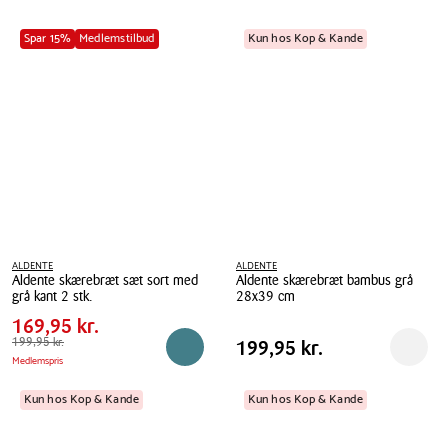
Spar 15%
Medlemstilbud
Kun hos Kop & Kande
ALDENTE
ALDENTE
Aldente skærebræt sæt sort med
Aldente skærebræt bambus grå
Pris
Pris
169,95 kr.
grå kant 2 stk.
28x39 cm
tabel
Spar
30,00 kr.
Aldente
169,95 kr.
Aldente
Pris
skærebræt
Førpris
199,95 kr.
199,95 kr.
skærebræt
Pris
199,95 kr.
199,95 kr.
Reservér i butik
Reserv
Medlemspris
tabel
sæt
bambus
sort
grå
Kun hos Kop & Kande
Kun hos Kop & Kande
med
28x39
grå
cm