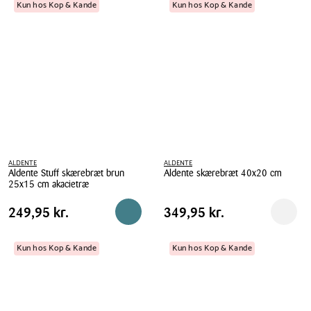
cm
cm
Kun hos Kop & Kande
Kun hos Kop & Kande
fibertræ
fibertræ
ALDENTE
ALDENTE
Aldente Stuff skærebræt brun
Aldente skærebræt 40x20 cm
25x15 cm akacietræ
Aldente
Aldente
skærebræt
Pris
Pris
Pris
249,95 kr.
Pris
349,95 kr.
249,95 kr.
349,95 kr.
Reservér i butik
Reserv
Stuff
40x20
tabel
tabel
skærebræt
cm
brun
Kun hos Kop & Kande
Kun hos Kop & Kande
25x15
cm
akacietræ