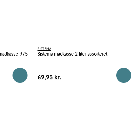
SISTEMA
 madkasse 975
Sistema madkasse 2 liter assorteret
Sistema
madkasse
Pris
Pris
69,95 kr.
Reservér i butik
Reservér 
69,95 kr.
2
tabel
liter
assorteret