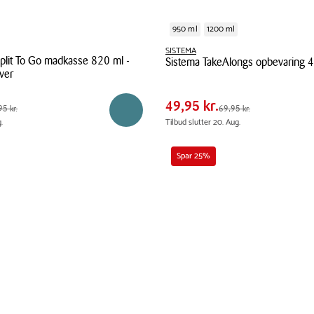
950 ml
1200 ml
SISTEMA
Split To Go madkasse 820 ml -
Sistema TakeAlongs opbevaring 
Pris
 kr.
Pris
49,95 kr.
ver
tabel
Sistema
 kr.
Spar
20,00 kr.
TakeAlongs
49,95 kr.
 kr.
Førpris
69,95 kr.
5 kr.
69,95 kr.
Reservér i butik
opbevaring
.
Tilbud slutter 20. Aug.
4-
pak
Spar 25%
669
ml