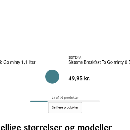
SISTEMA
o Go minty 1,1 liter
Sistema Breakfast To Go minty 0,5
Sistema
Pris
Pris
49,95 kr.
Reservér i butik
49,95 kr.
Breakfast
tabel
To
Go
24 af 96 produkter
minty
0,53
Se flere produkter
liter
ellige størrelser og modeller