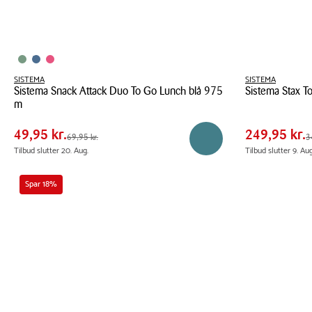
SISTEMA
SISTEMA
Sistema Snack Attack Duo To Go Lunch blå 975
Sistema Stax To
Pris
Pris
Pris
49,95 kr.
Pris
249,9
m
tabel
tabel
Sistema
Spar
20,00 kr.
Spar
100,0
Sistema
Stax
49,95 kr.
249,95 kr.
Førpris
69,95 kr.
Førpris
349,9
69,95 kr.
3
Læg i kurv
Snack
To
Tilbud slutter 20. Aug.
Tilbud slutter 9. Aug
Attack
Go
Duo
madkasse
Spar 18%
To
2
Go
liter
Lunch
4
blå
stk.
975
m