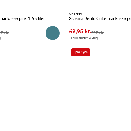
Pris
 kr.
Pris
SISTEMA
69,95 kr.
madkasse pink 1,65 liter
Sistema Bento Cube madkasse pin
tabel
 kr.
Spar
30,00 kr.
Sistema
69,95 kr.
5 kr.
Førpris
99,95 kr.
,95 kr.
99,95 kr.
Reservér i butik
Bento
.
Tilbud slutter 9. Aug.
Cube
madkasse
Spar 29%
pink
1,25
liter