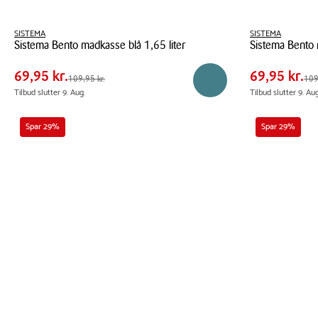
Pris
Pris
Pris
SISTEMA
69,95 kr.
Pris
SISTEMA
69,95
Sistema Bento madkasse blå 1,65 liter
Sistema Bento 
tabel
tabel
Spar
40,00 kr.
Spar
40,00
Sistema
Sistema
69,95 kr.
69,95 kr.
Førpris
109,95 kr.
Førpris
109,9
109,95 kr.
109
Reservér i butik
Bento
Bento
Tilbud slutter 9. Aug.
Tilbud slutter 9. Aug
madkasse
madkasse
blå
pink
Spar 29%
Spar 29%
1,65
1,65
liter
liter