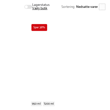
Lagerstatus
Sortering
Vælg butik
Spar 38%
950 ml
1200 ml