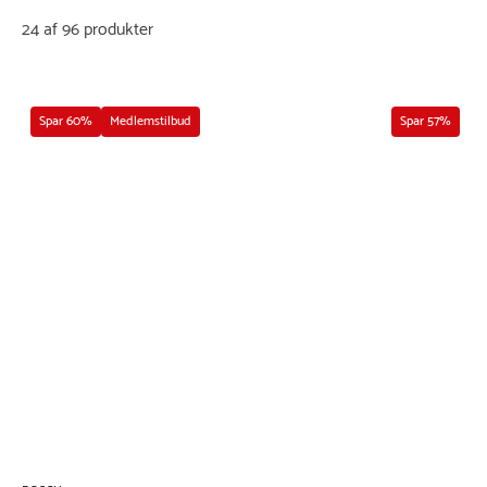
24 af 96 produkter
Spar 60%
Medlemstilbud
Spar 57%