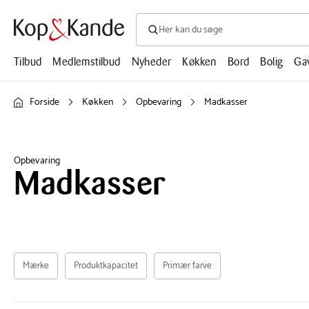
Søg efter produkter, artikler, opskrifte
Søg
efter
produkter,
Tilbud
Medlemstilbud
Nyheder
Køkken
Bord
Bolig
Ga
artikler,
opskrifter,
mm.
Forside
Køkken
Opbevaring
Madkasser
Opbevaring
Madkasser
Mærke
Produktkapacitet
Primær farve