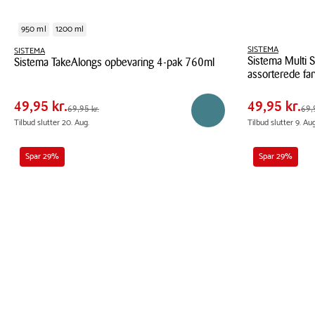
950 ml
1200 ml
SISTEMA
SISTEMA
Sistema Multi 
Sistema TakeAlongs opbevaring 4-pak 760ml
Pris
Pris
Pris
49,95 kr.
Pris
49,95
assorterede far
tabel
tabel
Sistema
Spar
20,00 kr.
Spar
20,00
Sistema
TakeAlongs
49,95 kr.
49,95 kr.
Førpris
69,95 kr.
Førpris
69,95
69,95 kr.
69,9
Reservér i butik
Multi
opbevaring
Tilbud slutter 20. Aug.
Tilbud slutter 9. Aug
Split
4-
To
pak
Spar 29%
Spar 29%
Go
760ml
madkasse
820
ml
-
assorterede
farver