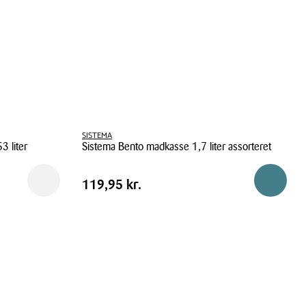
SISTEMA
3 liter
Sistema Bento madkasse 1,7 liter assorteret
Sistema
Pris
Pris
119,95 kr.
Reservér i butik
Reservér 
119,95 kr.
Bento
tabel
madkasse
1,7
liter
assorteret