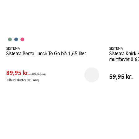
SISTEMA
SISTEMA
Sistema Bento Lunch To Go blå 1,65 liter
Sistema Knick 
Pris
Pris
89,95 kr.
multifarvet 0,62
tabel
Sistema
Spar
20,00 kr.
Sistema
Bento
89,95 kr.
Pris
Førpris
109,95 kr.
Pris
59,95 kr.
109,95 kr.
Få besked
59,95 kr.
Knick
Lunch
Tilbud slutter 20. Aug.
tabel
Knack
To
To-
Go
go
blå
opbevaringsbo
1,65
multifarvet
liter
0,62
cl