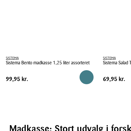
SISTEMA
SISTEMA
Sistema Bento madkasse 1,25 liter assorteret
Sistema Salad T
Sistema
Sistema
Pris
Pris
Pris
99,95 kr.
Pris
69,95 kr.
Reservér i butik
99,95 kr.
69,95 kr.
Bento
Salad
tabel
tabel
madkasse
To
1,25
Go
liter
minty
assorteret
1,1
liter
Madkasse: Stort udvalg i forsk