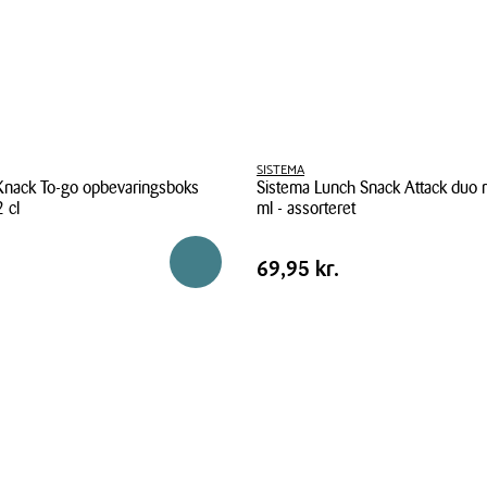
SISTEMA
Knack To-go opbevaringsboks
Sistema Lunch Snack Attack duo
 cl
ml - assorteret
Sistema
Pris
Pris
69,95 kr.
Reservér i butik
69,95 kr.
Lunch
tabel
Snack
Attack
duo
ks
madkasse
975
ml
-
assorteret