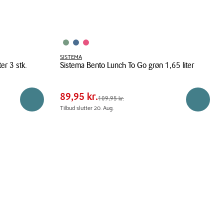
SISTEMA
er 3 stk.
Sistema Bento Lunch To Go grøn 1,65 liter
Pris
Pris
89,95 kr.
tabel
Sistema
Spar
20,00 kr.
Bento
89,95 kr.
Førpris
109,95 kr.
109,95 kr.
Reservér i butik
Læg i ku
Lunch
Tilbud slutter 20. Aug.
To
Go
grøn
1,65
liter