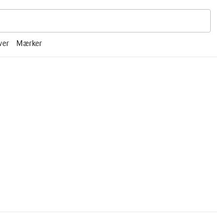
r, mm.
ver
Mærker