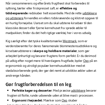
Når sensommerens og efterårets frugthøst skal forberedes til
syltning, tærter eller friskpresset saft, er
effektive og
tidsbesparende
redskaber helt essentielle. Med de rette
udstikkere
og udstenere
forvandles en ellers tidskrævende og klistret opgave til
en hurtig fornøjelse. Uanset om du skal udstene kirsebær til den
klassiske dessert eller fjerne kernehuset fra sprøde æbler til
madpakken, finder du det helt rigtige værktøj her i vores udvalg.
Kig særligt efter det tyske kvalitetsmærke
Westmark
, som er
verdensberømte for deres fænomenale blommestensudstikkere og
kirsebærudstenere i
skarpe og holdbare materialer
, som gør
arbejdet lynhurtigt og bevarer frugtens form perfekt. Er du derimod
på udkig efter noget mere til hverdagens frugtfade, byder
Oxo
på en
ergonomisk og utroligt populær kernehusudstikker med et
stødabsorberende greb, der gør det nemt at udstikke æbler uden at
anstrenge hånden.
Gør frugtforberedelsen til en leg
Perfekte kager og desserter:
Med præcise
udstikkere
bevarer
frugten sit flotte, runde udseende uden at blive mast i processen.
Ergonomi i højsædet:
Mærker som
Oxo
skaber