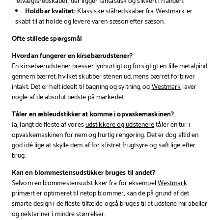
letvægtsredskaber, der ligger fantastisk og sikkert i hånden.
Holdbar kvalitet:
Klassiske stålredskaber fra
Westmark
er
skabt til at holde og levere varen sæson efter sæson.
Ofte stillede spørgsmål
Hvordan fungerer en kirsebærudstener?
En kirsebærudstener presser lynhurtigt og forsigtigt en lille metalpind
gennem bærret, hvilket skubber stenen ud, mens bærret forbliver
intakt. Det er helt ideelt til bagning og syltning, og
Westmark
laver
nogle af de absolut bedste på markedet.
Tåler en æbleudstikker at komme i opvaskemaskinen?
Ja, langt de fleste af vores
udstikkere og udstenere
tåler en tur i
opvaskemaskinen for nem og hurtig rengøring. Det er dog altid en
god idé lige at skylle dem af for klistret frugtsyre og saft lige efter
brug.
Kan en blommestensudstikker bruges til andet?
Selvom en blommestensudstikker fra for eksempel
Westmark
primært er optimeret til netop blommer, kan de på grund af det
smarte design i de fleste tilfælde også bruges til at udstene mirabeller
og nektariner i mindre størrelser.