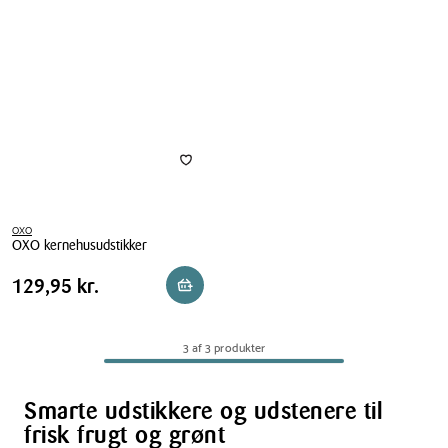
OXO
OXO kernehusudstikker
OXO
Pris
Pris
129,95 kr.
129,95 kr.
Reservér i butik
kernehusudstikker
tabel
3 af 3 produkter
Smarte udstikkere og udstenere til
frisk frugt og grønt