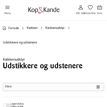
Gå
Gå
Gå
til
til
til
Min
Favoritter
Kurv
side
Menu
Min side
Favoritter
Kurv
Køkken
Køkkenudstyr
Forside
Udstikkere og udstenere
Køkkenudstyr
Udstikkere og udstenere
Filtre
Lagerstatus
Vælg butik