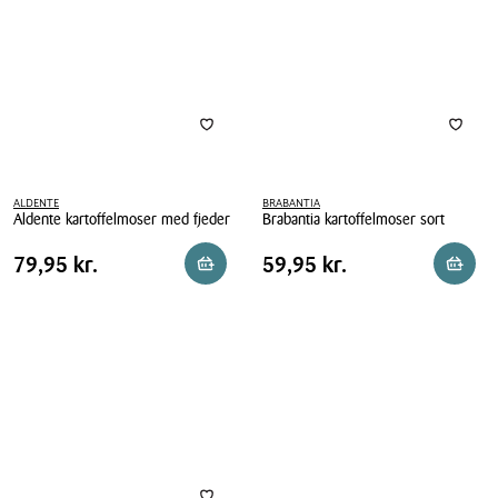
ALDENTE
BRABANTIA
Aldente kartoffelmoser med fjeder
Brabantia kartoffelmoser sort
Aldente
Brabantia
Pris
Pris
Pris
79,95 kr.
Pris
59,95 kr.
79,95 kr.
59,95 kr.
Reservér i butik
Reserv
kartoffelmoser
kartoffelmoser
tabel
tabel
med
sort
fjeder