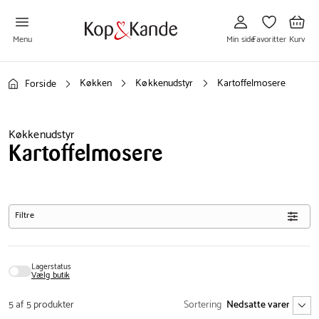
Gå
Gå
Gå
til
til
til
Min
Favoritter
Kurv
side
Menu
Min side
Favoritter
Kurv
Køkken
Køkkenudstyr
Kartoffelmosere
Forside
Køkkenudstyr
Kartoffelmosere
Filtre
Lagerstatus
Vælg butik
5 af 5 produkter
Sortering