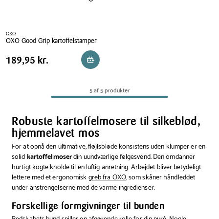
OXO
OXO Good Grip kartoffelstamper
OXO
Pris
Pris
189,95 kr.
189,95 kr.
Reservér i butik
Good
tabel
Grip
kartoffelstamper
5 af 5 produkter
Robuste kartoffelmosere til silkeblød,
hjemmelavet mos
For at opnå den ultimative, fløjlsbløde konsistens uden klumper er en
solid
kartoffelmoser
din uundværlige følgesvend. Den omdanner
hurtigt kogte knolde til en luftig anretning. Arbejdet bliver betydeligt
lettere med et ergonomisk
greb fra OXO
, som skåner håndleddet
under anstrengelserne med de varme ingredienser.
Forskellige formgivninger til bunden