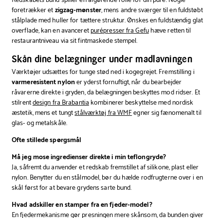
Redskabets bund spiller en afgørende rolle for din puré. Nogle
foretrækker et
zigzag-mønster
, mens andre sværger til en fuldstøbt
stålplade med huller for tættere struktur. Ønskes en fuldstændig glat
overflade, kan en avanceret
purépresser fra Gefu
hæve retten til
restaurantniveau via sit fintmaskede stempel.
Skån dine belægninger under madlavningen
Værktøjer udsættes for tunge stød ned i kogegrejet. Fremstilling i
varmeresistent nylon
er yderst fornuftigt, når du bearbejder
råvarerne direkte i gryden, da belægningen beskyttes mod ridser. Et
stilrent
design fra Brabantia
kombinerer beskyttelse med nordisk
æstetik, mens et tungt
stålværktøj fra WMF
egner sig fænomenalt til
glas- og metalskåle.
Ofte stillede spørgsmål
Må jeg mose ingredienser direkte i min teflongryde?
Ja, såfremt du anvender et redskab fremstillet af silikone, plast eller
nylon. Benytter du en stålmodel, bør du hælde rodfrugterne over i en
skål først for at bevare grydens sarte bund.
Hvad adskiller en stamper fra en fjeder-model?
En fjedermekanisme gør presningen mere skånsom, da bunden giver