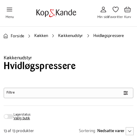
Gå
Gå
Gå
til
til
til
Min
Favoritter
Kurv
side
Menu
Min side
Favoritter
Kurv
Køkken
Køkkenudstyr
Hvidløgspressere
Forside
Køkkenudstyr
Hvidløgspressere
Filtre
Lagerstatus
Vælg butik
13 af 13 produkter
Sortering