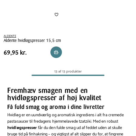
ALDENTE
Aldente hvidløgspresser 15,5 cm
Aldente
Pris
Pris
69,95 kr.
69,95 kr.
Reservér i butik
hvidløgspresser
tabel
15,5
cm
13 af 13 produkter
Fremhæv smagen med en
hvidløgspresser af høj kvalitet
Få fuld smag og aroma i dine livretter
Hvidløg er en uundværlig og aromatisk ingrediens i alt fra cremede
pastasaucer til fredagens hjemmelavede tzatziki. Med en robust
hvidløgspresser
får du den fulde smag ud af feddet uden at skulle
bruge tid på finhakning – og vigtigst af alt slipper du for, at fingrene