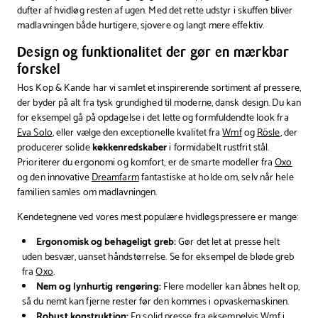
dufter af hvidløg resten af ugen. Med det rette udstyr i skuffen bliver
madlavningen både hurtigere, sjovere og langt mere effektiv.
Design og funktionalitet der gør en mærkbar
forskel
Hos Kop & Kande har vi samlet et inspirerende sortiment af pressere,
der byder på alt fra tysk grundighed til moderne, dansk design. Du kan
for eksempel gå på opdagelse i det lette og formfuldendte look fra
Eva Solo
, eller vælge den exceptionelle kvalitet fra
Wmf
og
Rösle
, der
producerer solide
køkkenredskaber
i formidabelt rustfrit stål.
Prioriterer du ergonomi og komfort, er de smarte modeller fra
Oxo
og den innovative
Dreamfarm
fantastiske at holde om, selv når hele
familien samles om madlavningen.
Kendetegnene ved vores mest populære hvidløgspressere er mange:
Ergonomisk og behageligt greb:
Gør det let at presse helt
uden besvær, uanset håndstørrelse. Se for eksempel de bløde greb
fra
Oxo
.
Nem og lynhurtig rengøring:
Flere modeller kan åbnes helt op,
så du nemt kan fjerne rester før den kommes i opvaskemaskinen.
Robust konstruktion:
En solid presse fra eksempelvis
Wmf
i