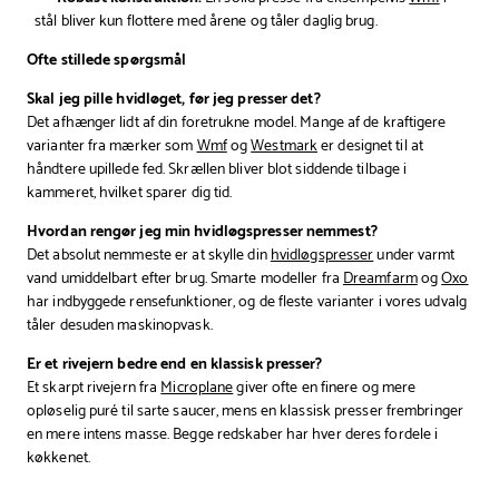
stål bliver kun flottere med årene og tåler daglig brug.
Ofte stillede spørgsmål
Skal jeg pille hvidløget, før jeg presser det?
Det afhænger lidt af din foretrukne model. Mange af de kraftigere
varianter fra mærker som
Wmf
og
Westmark
er designet til at
håndtere upillede fed. Skrællen bliver blot siddende tilbage i
kammeret, hvilket sparer dig tid.
Hvordan rengør jeg min hvidløgspresser nemmest?
Det absolut nemmeste er at skylle din
hvidløgspresser
under varmt
vand umiddelbart efter brug. Smarte modeller fra
Dreamfarm
og
Oxo
har indbyggede rensefunktioner, og de fleste varianter i vores udvalg
tåler desuden maskinopvask.
Er et rivejern bedre end en klassisk presser?
Et skarpt rivejern fra
Microplane
giver ofte en finere og mere
opløselig puré til sarte saucer, mens en klassisk presser frembringer
en mere intens masse. Begge redskaber har hver deres fordele i
køkkenet.