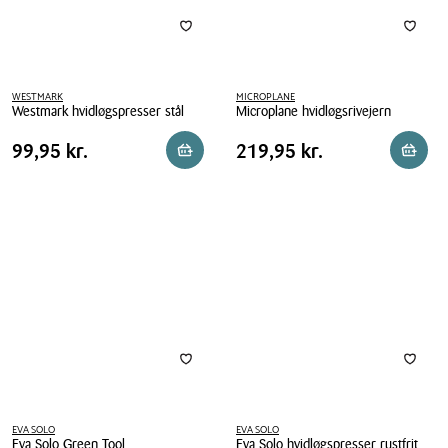
WESTMARK
MICROPLANE
Westmark hvidløgspresser stål
Microplane hvidløgsrivejern
Westmark
Microplane
Pris
Pris
Pris
99,95 kr.
Pris
219,95 kr.
99,95 kr.
219,95 kr.
Reservér i butik
Reserv
hvidløgspresser
hvidløgsrivejern
tabel
tabel
stål
EVA SOLO
EVA SOLO
Eva Solo Green Tool
Eva Solo hvidløgspresser rustfrit