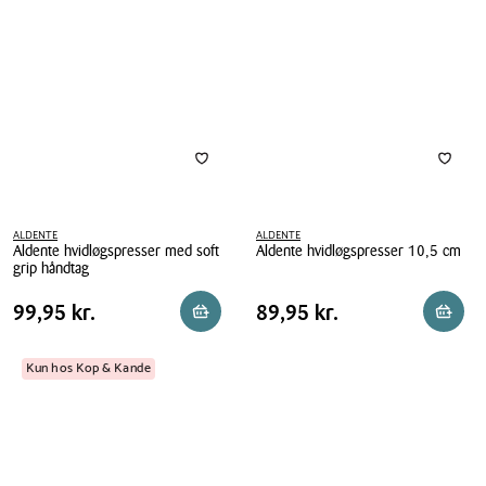
cm
ALDENTE
ALDENTE
Aldente hvidløgspresser med soft
Aldente hvidløgspresser 10,5 cm
grip håndtag
Aldente
Aldente
hvidløgspresser
Pris
Pris
Pris
99,95 kr.
Pris
89,95 kr.
99,95 kr.
89,95 kr.
Reservér i butik
Reserv
hvidløgspresser
10,5
tabel
tabel
med
cm
soft
Kun hos Kop & Kande
grip
håndtag