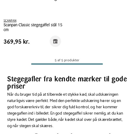
SCANPAN
Scanpan Classic stegegaffel stål 15
cm
Scanpan
Pris
Pris
369,95 kr.
369,95 kr.
Reservér i butik
Classic
tabel
stegegaffel
stål
5 af 5 produkter
15
cm
Stegegafler fra kendte mærker til gode
priser
Når du bruger tid på at tilberede et stykke kød, skal udskæringen
naturligvis være perfekt. Med den perfekte udskæring hører sig en
god forskærerkniv til, der sikrer dig fuld kontrol, og her kommer
stegegaflen ind i billedet. En god stegegaffel sikrer nemlig, at du kan
styre kødet. Det gælder både, når kødet skal over på skærebrættet,
og når stegen skal skæres.