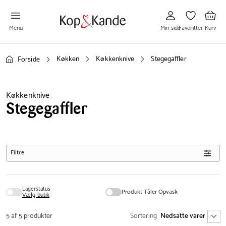
Gå
Gå
Gå
til
til
til
Min
Favoritter
Kurv
side
Menu
Min side
Favoritter
Kurv
Køkken
Køkkenknive
Stegegaffler
Forside
Køkkenknive
Stegegaffler
Filtre
Lagerstatus
Produkt Tåler Opvask
Vælg butik
5 af 5 produkter
Sortering