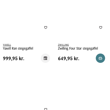
YAXELL
ZWILLING
Yaxell Ran stegegaffel
Zwilling Four Star stegegaffel
Yaxell
Zwilling
Pris
Pris
Pris
999,95 kr.
Pris
649,95 kr.
999,95 kr.
649,95 kr.
Reservér i butik
Reserv
Ran
Four
tabel
tabel
stegegaffel
Star
stegegaffel