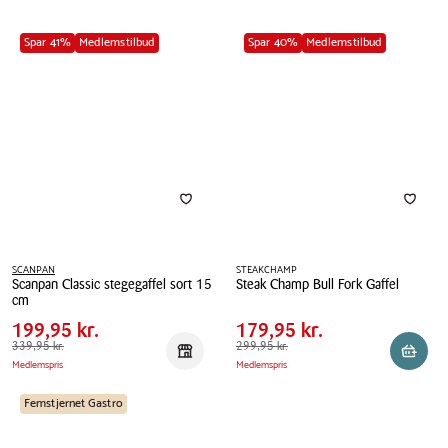
Spar 41%
Medlemstilbud
Spar 40%
Medlemstilbud
SCANPAN
STEAKCHAMP
Scanpan Classic stegegaffel sort 15
Steak Champ Bull Fork Gaffel
Pris
Pris
Pris
199,95 kr.
Pris
179,95 kr.
cm
tabel
tabel
Steak
Spar
140,00 kr.
Spar
120,00 kr.
Scanpan
199,95 kr.
179,95 kr.
Champ
Classic
Førpris
339,95 kr.
339,95 kr.
Førpris
299,95 kr.
299,95 kr.
Bull
Reservér i butik
Læg i 
Medlemspris
Medlemspris
stegegaffel
Fork
sort
Gaffel
Femstjernet Gastro
15
cm