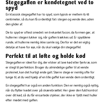
Stegegaflen er kendetegnet ved to
spyd
En klassisk stegegaffel har to spyd, som typisk er mellem 15-18
centimeter, så du kan få ordentligt fat i stegen og vende den, uden
den glider af.
De to spyd er oftest smedet i en trekantet facon, da formen gør, at
hullerne i stegen lukker sig, når gaflen trækkes ud. Er spyddene
runde, vil hullerne nemlig ikke samle sig. Derfor er det en vigtig
detalje at have for øje, når du skal vælge din stegegaffel.
Perfekt til at løfte og holde kød
Stegegaflen er ideel for dig, der elsker at lave kød eller fjerkræ, som
er stegt til perfektion. Bruger du almindelige gafler til at vende
proteinet, kan det hurtigt ende galt. Større stege er nemlig ofte for
tunge til, at du ved hjælp af en lille gaffel kan vende dem ordentligt.
En stegegaffel har også en anden funktion. Den er nemlig også nyttig,
når du flytter kødet over på skærebrættet. Her giver den fuld kontrol
over dit kød, så du får ensartede stykker, der ikke er fyldt med huller
efter mødet med gaflen.