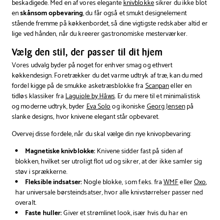
beskadigede. Med en af vores elegante
knivblokke
sikrer du ikke blot
en
skånsom opbevaring
, du får også et smukt designelement
stående fremme på køkkenbordet, så dine vigtigste redskaber altid er
lige ved hånden, når du kreerer gastronomiske mesterværker.
Vælg den stil, der passer til dit hjem
Vores udvalg byder på noget for enhver smag og ethvert
køkkendesign. Foretrækker du det varme udtryk af træ, kan du med
fordel kigge på de smukke asketræsblokke fra
Scanpan
eller en
tidløs klassiker fra
Laguiole by Hâws
. Er du mere til et minimalistisk
og moderne udtryk, byder
Eva Solo
og ikoniske
Georg Jensen
på
slanke designs, hvor knivene elegant står opbevaret.
Overvej disse fordele, når du skal vælge din nye knivopbevaring:
Magnetiske knivblokke:
Knivene sidder fast på siden af
blokken, hvilket ser utroligt flot ud og sikrer, at der ikke samler sig
støv i sprækkerne.
Fleksible indsatser:
Nogle blokke, som f.eks. fra
WMF
eller
Oxo
,
har universale børsteindsatser, hvor alle knivstørrelser passer ned
overalt.
Faste huller:
Giver et strømlinet look, især hvis du har en