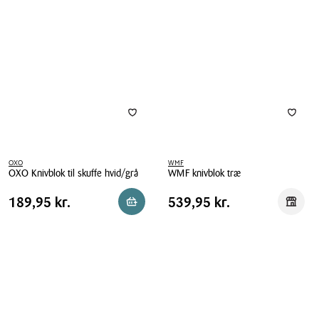
knivblok
egetræ
7
stk
OXO
WMF
OXO Knivblok til skuffe hvid/grå
WMF knivblok træ
OXO
WMF
Pris
Pris
Pris
189,95 kr.
Pris
539,95 kr.
189,95 kr.
539,95 kr.
Reservér i butik
Reserv
Knivblok
knivblok
tabel
tabel
til
træ
skuffe
hvid/grå