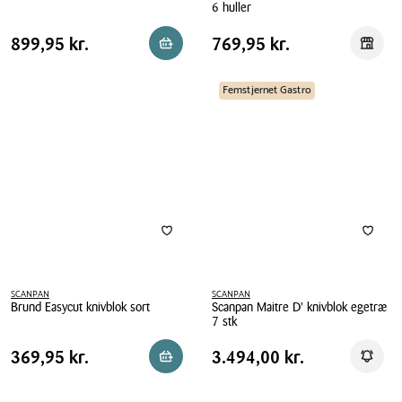
6 huller
Eva
Scanpan
Solo
Pris
Pris
Pris
899,95 kr.
Pris
769,95 kr.
899,95 kr.
769,95 kr.
Reservér i butik
Reserv
Maitre
knivblok
tabel
tabel
D'
skrå
knivblok
Femstjernet Gastro
sort
egetræ
6
huller
SCANPAN
SCANPAN
Brund Easycut knivblok sort
Scanpan Maitre D' knivblok egetræ
7 stk
Brund
Scanpan
Easycut
Pris
Pris
Pris
369,95 kr.
Pris
3.494,00 kr.
369,95 kr.
3.494,00 kr.
Reservér i butik
Få be
Maitre
knivblok
tabel
tabel
D'
sort