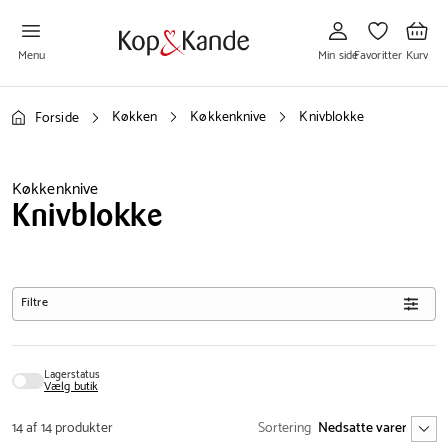
Gå
Gå
Gå
til
til
til
Min
Favoritter
Kurv
side
Menu
Min side
Favoritter
Kurv
Køkken
Køkkenknive
Knivblokke
Forside
Køkkenknive
Knivblokke
Filtre
Lagerstatus
Vælg butik
14 af 14 produkter
Sortering