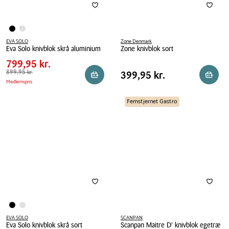
EVA SOLO
Zone Denmark
Pris
Pris
799,95 kr.
Eva Solo knivblok skrå aluminium
Zone knivblok sort
tabel
Spar
100,00 kr.
Eva
799,95 kr.
Zone
Pris
Solo
Førpris
899,95 kr.
899,95 kr.
knivblok
Pris
399,95 kr.
399,95 kr.
Reservér i butik
Reserv
Medlemspris
tabel
knivblok
sort
skrå
Femstjernet Gastro
aluminium
EVA SOLO
SCANPAN
Eva Solo knivblok skrå sort
Scanpan Maitre D' knivblok egetræ