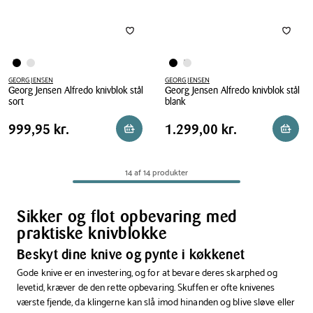
GEORG JENSEN
GEORG JENSEN
Georg Jensen Alfredo knivblok stål
Georg Jensen Alfredo knivblok stål
sort
blank
Georg
Georg
Pris
Pris
Pris
999,95 kr.
Pris
1.299,00 kr.
999,95 kr.
1.299,00 kr.
Reservér i butik
Reserv
Jensen
Jensen
tabel
tabel
Alfredo
Alfredo
knivblok
knivblok
14 af 14 produkter
stål
stål
sort
blank
Sikker og flot opbevaring med
praktiske knivblokke
Beskyt dine knive og pynte i køkkenet
Gode knive er en investering, og for at bevare deres skarphed og
levetid, kræver de den rette opbevaring. Skuffen er ofte knivenes
værste fjende, da klingerne kan slå imod hinanden og blive sløve eller