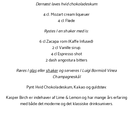
Dernæst laves hvid chokoladeskum:
4 cl. Mozart cream liqueuer
4 cl. Fløde
Rystes I en shaker med is:
6 cl Zacapa rom (Kaffe Infused)
2 cl Vanille sirup.
4 cl Espresso shot
2 dash angostura bitters
Røres I
glas
eller
shaker
og serveres I Luigi Bormioli Vinea
Champagneskål
Pynt: Hvid Chokoladeskum, Kakao og guldstøv.
Kasper Birch er indehaver af Lime & Lemon og har mange års erfaring
med både det moderne og det klassiske drinksunivers.