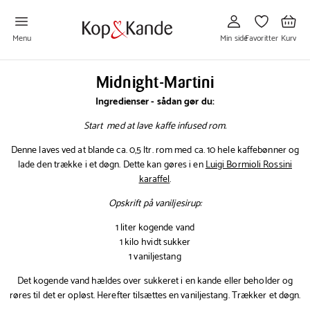
Gå
Gå
Gå
til
til
til
Min
Favoritter
Kurv
side
Menu
Min side
Favoritter
Kurv
Midnight-Martini
Ingredienser - sådan gør du:
Start med at lave kaffe infused rom.
Denne laves ved at blande ca. 0,5 ltr. rom med ca. 10 hele kaffebønner og
lade den trække i et døgn. Dette kan gøres i en
Luigi Bormioli Rossini
karaffel
.
Opskrift på vaniljesirup:
1 liter kogende vand
1 kilo hvidt sukker
1 vaniljestang
Det kogende vand hældes over sukkeret i en kande eller beholder og
røres til det er opløst. Herefter tilsættes en vaniljestang. Trækker et døgn.