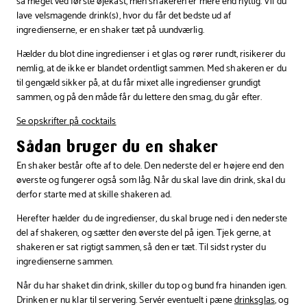
så meget ved første øjekast, men shakeren er mere end nyttig. Vil du
lave velsmagende drink(s), hvor du får det bedste ud af
ingredienserne, er en shaker tæt på uundværlig.
Hælder du blot dine ingredienser i et glas og rører rundt, risikerer du
nemlig, at de ikke er blandet ordentligt sammen. Med shakeren er du
til gengæld sikker på, at du får mixet alle ingredienser grundigt
sammen, og på den måde får du lettere den smag, du går efter.
Se opskrifter på cocktails
Sådan bruger du en shaker
En shaker består ofte af to dele. Den nederste del er højere end den
øverste og fungerer også som låg. Når du skal lave din drink, skal du
derfor starte med at skille shakeren ad.
Herefter hælder du de ingredienser, du skal bruge ned i den nederste
del af shakeren, og sætter den øverste del på igen. Tjek gerne, at
shakeren er sat rigtigt sammen, så den er tæt. Til sidst ryster du
ingredienserne sammen.
Når du har shaket din drink, skiller du top og bund fra hinanden igen.
Drinken er nu klar til servering. Servér eventuelt i pæne
drinksglas
, og