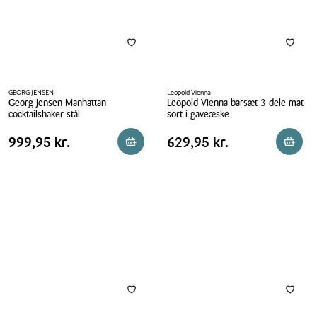
GEORG JENSEN
Leopold Vienna
Georg Jensen Manhattan
Leopold Vienna barsæt 3 dele mat
cocktailshaker stål
sort i gaveæske
Georg
Leopold
Pris
Pris
Pris
999,95 kr.
Pris
629,95 kr.
999,95 kr.
629,95 kr.
Reservér i butik
Reserv
Jensen
Vienna
tabel
tabel
Manhattan
barsæt
cocktailshaker
3
stål
dele
mat
sort
i
gaveæske