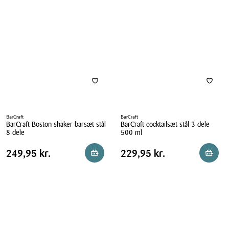
0,5
Shaker
liter
BarCraft
BarCraft
BarCraft Boston shaker barsæt stål
BarCraft cocktailsæt stål 3 dele
8 dele
500 ml
BarCraft
BarCraft
Pris
Pris
Pris
249,95 kr.
Pris
229,95 kr.
249,95 kr.
229,95 kr.
Læg i kurv
Læg i 
Boston
cocktailsæt
tabel
tabel
shaker
stål
barsæt
3
stål
dele
8
500
dele
ml