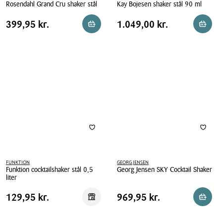
Rosendahl Grand Cru shaker stål
Kay Bojesen shaker stål 90 ml
Rosendahl
Kay
Pris
Pris
Pris
399,95 kr.
Pris
1.049,00 kr.
399,95 kr.
1.049,00 kr.
Reservér i butik
Læg i 
Grand
Bojesen
tabel
tabel
Cru
shaker
shaker
stål
stål
90
ml
FUNKTION
GEORG JENSEN
Funktion cocktailshaker stål 0,5
Georg Jensen SKY Cocktail Shaker
liter
Georg
Funktion
Jensen
Pris
Pris
Pris
129,95 kr.
Pris
969,95 kr.
129,95 kr.
969,95 kr.
Reservér i butik
Reserv
cocktailshaker
SKY
tabel
tabel
stål
Cocktail