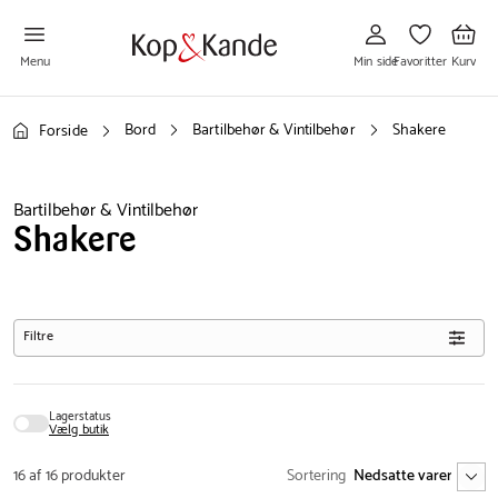
Gå
Gå
Gå
til
til
til
Min
Favoritter
Kurv
side
Menu
Min side
Favoritter
Kurv
Bord
Bartilbehør & Vintilbehør
Shakere
Forside
Bartilbehør & Vintilbehør
Shakere
Filtre
Lagerstatus
Vælg butik
16 af 16 produkter
Sortering