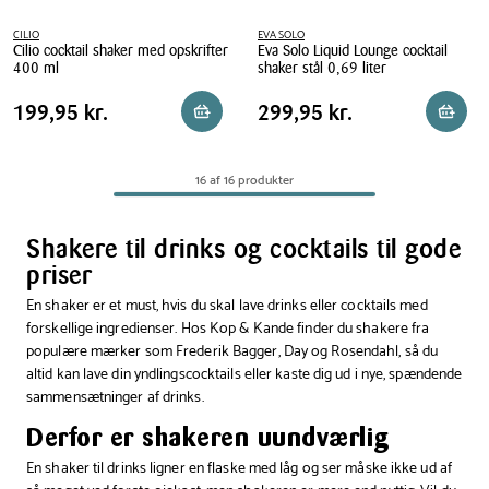
CILIO
EVA SOLO
Cilio cocktail shaker med opskrifter
Eva Solo Liquid Lounge cocktail
400 ml
shaker stål 0,69 liter
Cilio
Eva
Pris
Pris
Pris
199,95 kr.
Pris
299,95 kr.
199,95 kr.
299,95 kr.
Læg i kurv
Reserv
cocktail
Solo
tabel
tabel
shaker
Liquid
med
Lounge
16 af 16 produkter
opskrifter
cocktail
400
shaker
ml
stål
Shakere til drinks og cocktails til gode
0,69
priser
liter
En shaker er et must, hvis du skal lave drinks eller cocktails med
forskellige ingredienser. Hos Kop & Kande finder du shakere fra
populære mærker som Frederik Bagger, Day og Rosendahl, så du
altid kan lave din yndlingscocktails eller kaste dig ud i nye, spændende
sammensætninger af drinks.
Derfor er shakeren uundværlig
En shaker til drinks ligner en flaske med låg og ser måske ikke ud af