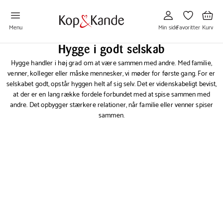
Gå
Gå
Gå
til
til
til
Min
Favoritter
Kurv
side
Menu
Min side
Favoritter
Kurv
Hygge i godt selskab
Hygge handler i høj grad om at være sammen med andre. Med familie,
venner, kolleger eller måske mennesker, vi møder for første gang. For er
selskabet godt, opstår hyggen helt af sig selv. Det er videnskabeligt bevist,
at der er en lang række fordele forbundet med at spise sammen med
andre. Det opbygger stærkere relationer, når familie eller venner spiser
sammen.