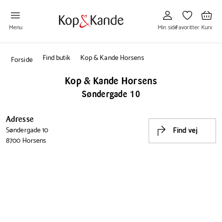
Gå
Gå
Gå
til
til
til
Min
Favoritter
Kurv
side
Menu
Min side
Favoritter
Kurv
Find butik
Kop & Kande Horsens
Forside
Kop & Kande Horsens
Søndergade 10
Adresse
Find vej
Søndergade 10
8700 Horsens