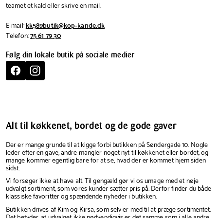
teamet et kald eller skrive en mail.
E-mail:
kk589butik@kop-kande.dk
Telefon:
75 61 79 30
Følg din lokale butik på sociale medier
Kop
Kop
&
&
Kande
Kande
Horsens
Horsens
Alt til køkkenet, bordet og de gode gaver
Der er mange grunde til at kigge forbi butikken på Søndergade 10. Nogle
leder efter en gave, andre mangler noget nyt til køkkenet eller bordet, og
mange kommer egentlig bare for at se, hvad der er kommet hjem siden
sidst.
Vi forsøger ikke at have alt. Til gengæld gør vi os umage med et nøje
udvalgt sortiment, som vores kunder sætter pris på. Derfor finder du både
klassiske favoritter og spændende nyheder i butikken.
Butikken drives af Kim og Kirsa, som selv er med til at præge sortimentet.
Det betyder, at udvalget ikke nødvendigvis er det samme som i alle andre