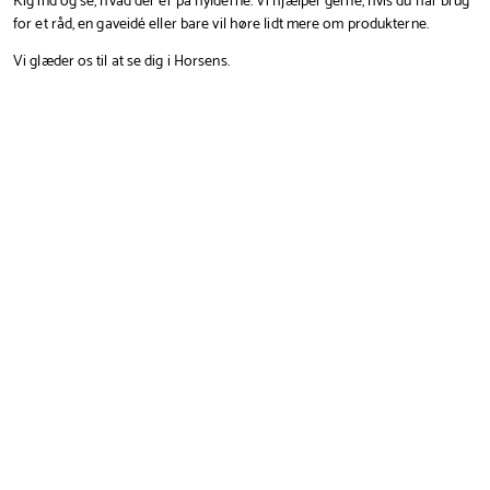
Kig ind og se, hvad der er på hylderne. Vi hjælper gerne, hvis du har brug
for et råd, en gaveidé eller bare vil høre lidt mere om produkterne.
Vi glæder os til at se dig i Horsens.