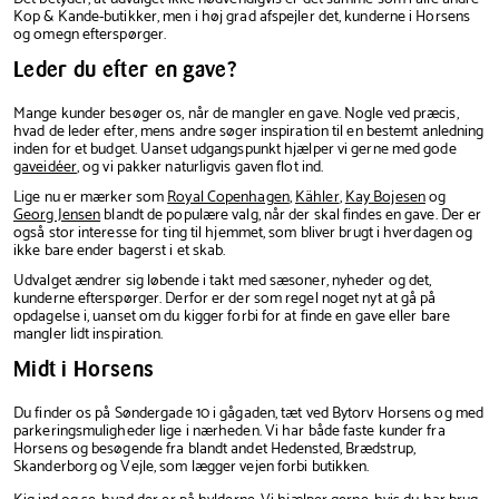
Kop & Kande-butikker, men i høj grad afspejler det, kunderne i Horsens
og omegn efterspørger.
Leder du efter en gave?
Mange kunder besøger os, når de mangler en gave. Nogle ved præcis,
hvad de leder efter, mens andre søger inspiration til en bestemt anledning
inden for et budget. Uanset udgangspunkt hjælper vi gerne med gode
gaveidéer
, og vi pakker naturligvis gaven flot ind.
Lige nu er mærker som
Royal Copenhagen
,
Kähler
,
Kay Bojesen
og
Georg Jensen
blandt de populære valg, når der skal findes en gave. Der er
også stor interesse for ting til hjemmet, som bliver brugt i hverdagen og
ikke bare ender bagerst i et skab.
Udvalget ændrer sig løbende i takt med sæsoner, nyheder og det,
kunderne efterspørger. Derfor er der som regel noget nyt at gå på
opdagelse i, uanset om du kigger forbi for at finde en gave eller bare
mangler lidt inspiration.
Midt i Horsens
Du finder os på Søndergade 10 i gågaden, tæt ved Bytorv Horsens og med
parkeringsmuligheder lige i nærheden. Vi har både faste kunder fra
Horsens og besøgende fra blandt andet Hedensted, Brædstrup,
Skanderborg og Vejle, som lægger vejen forbi butikken.