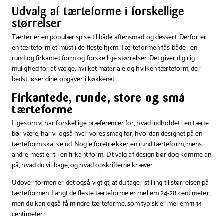
Azure
cm
Udvalg af tærteforme i forskellige
Black
størrelser
Tærter er en populær spise til både aftensmad og dessert. Derfor er
en tærteform et must i de fleste hjem. Tærteformen fås både i en
rund og firkantet form og forskellige størrelser. Det giver dig rig
mulighed for at vælge, hvilket materiale og hvilken tærteform, der
bedst løser dine opgaver i køkkenet.
Firkantede, runde, store og små
tærteforme
Ligesom vi har forskellige præferencer for, hvad indholdet i en tærte
bør være, har vi også hver vores smag for, hvordan designet på en
tærteform skal se ud. Nogle foretrækker en rund tærteform, mens
andre mest er til en firkant form. Dit valg af design bør dog komme an
på, hvad du vil bage, og hvad
opskrifterne
kræver.
Udover formen er det også vigtigt, at du tager stilling til størrelsen på
tærteformen. Langt de fleste tærteforme er mellem 24-28 centimeter,
men du kan også få mindre tærteforme, som typisk er mellem 11-14
centimeter.