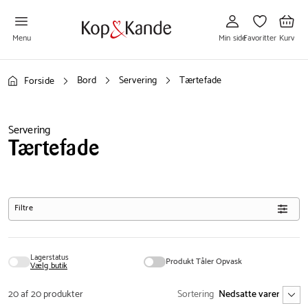
Gå
Gå
Gå
til
til
til
Min
Favoritter
Kurv
side
Menu
Min side
Favoritter
Kurv
Bord
Servering
Tærtefade
Forside
Servering
Tærtefade
Filtre
Lagerstatus
Produkt Tåler Opvask
Vælg butik
20 af 20 produkter
Sortering