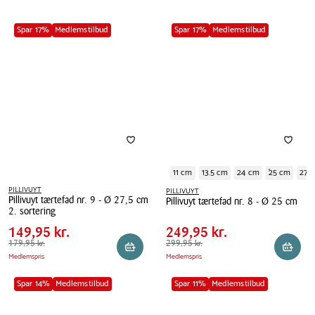
Spar 17%
Medlemstilbud
Spar 17%
Medlemstilbud
11 cm
13.5 cm
24 cm
25 cm
27.
PILLIVUYT
PILLIVUYT
Pillivuyt tærtefad nr. 9 - Ø 27,5 cm
Pillivuyt tærtefad nr. 8 - Ø 25 cm
Pris
Pris
Pris
149,95 kr.
Pris
249,95 kr.
2. sortering
tabel
tabel
Pillivuyt
Spar
30,00 kr.
Spar
50,00 kr.
Pillivuyt
149,95 kr.
249,95 kr.
tærtefad
tærtefad
Førpris
179,95 kr.
179,95 kr.
Førpris
299,95 kr.
299,95 kr.
Reservér i butik
Reserv
nr.
Medlemspris
Medlemspris
nr.
8
9
-
Spar 14%
Medlemstilbud
Spar 11%
Medlemstilbud
-
Ø
Ø
25