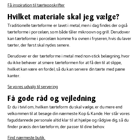
Få inspiration til tærteopskrifter
Hvilket materiale skal jeg vælge?
Traditionelle tærteforme er lavet i metal, men i dag findes der også
tærteforme i porcelæn, som både tåler mikroovn og grill. Derudover
kan tærteforme i porcelæn komme fra ovnen i fryseren, hvis du laver
tærter, der først skal nydes senere.
Derudover er der tærteforme i metal med non-stick belægning, hvor
du ikke behøver at smøre tærteformen for at få den til at slippe,
hvilket kan være en fordel, så du kan servere din tærte med pæne
kanter.
Se vores udvalg til servering
Få gode råd og vejledning
Er du i tvivl om, hvilken tærteform du skal vælge, er du mere end
velkommen til at besøge din nærmeste Kop & Kande. Her står vores
faguddannede personale altid klar til at hjælpe og rådgive dig, så du
finder præcis den tærteform, der passer til dine behov.
Find nærmeste butik