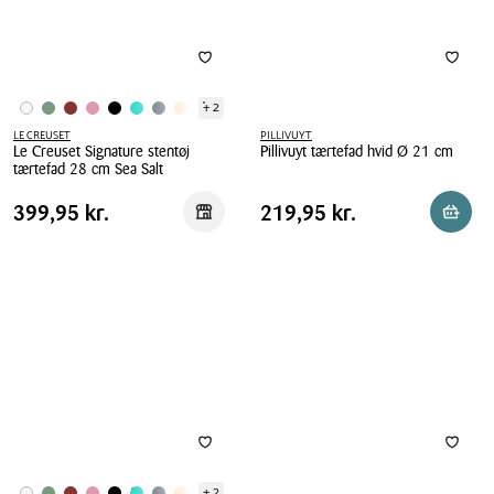
+ 2
LE CREUSET
PILLIVUYT
Le Creuset Signature stentøj
Pillivuyt tærtefad hvid Ø 21 cm
tærtefad 28 cm Sea Salt
Pillivuyt
Le
tærtefad
Pris
Pris
Pris
399,95 kr.
Pris
219,95 kr.
399,95 kr.
219,95 kr.
Reservér i butik
Reserv
Creuset
hvid
tabel
tabel
Signature
Ø
stentøj
21
tærtefad
cm
28
cm
Sea
Salt
+ 2