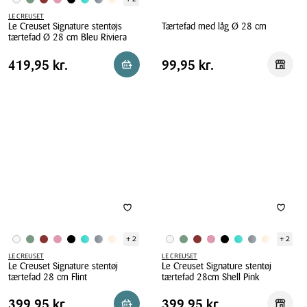
LE CREUSET
Le Creuset Signature stentøjs
Tærtefad med låg Ø 28 cm
tærtefad Ø 28 cm Bleu Riviera
Tærtefad
Le
med
Pris
Pris
Pris
419,95 kr.
Pris
99,95 kr.
419,95 kr.
99,95 kr.
Læg i kurv
Reserv
Creuset
låg
tabel
tabel
Signature
Ø
stentøjs
28
tærtefad
cm
Ø
28
cm
Bleu
Riviera
+ 2
+ 2
LE CREUSET
LE CREUSET
Le Creuset Signature stentøj
Le Creuset Signature stentøj
tærtefad 28 cm Flint
tærtefad 28cm Shell Pink
Le
Le
Pris
Pris
Pris
399,95 kr.
Pris
399,95 kr.
399,95 kr.
399,95 kr.