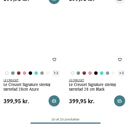
Reservér i butik
Reserv
Creuset
Creuset
tabel
tabel
Signature
Signature
stentøj
stentøj
tærtefad
tærtefad
28
28cm
cm
Shell
Flint
Pink
+ 2
+ 2
LE CREUSET
LE CREUSET
Le Creuset Signature stentøj
Le Creuset Signature stentøj
tærtefad 28cm Azure
tærtefad 28 cm Black
Le
Le
Pris
Pris
Pris
399,95 kr.
Pris
399,95 kr.
399,95 kr.
399,95 kr.
Reservér i butik
Reserv
Creuset
Creuset
tabel
tabel
Signature
Signature
stentøj
stentøj
20 af 20 produkter
tærtefad
tærtefad
28cm
28