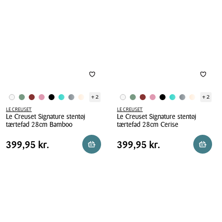
tærtefad
tærtefad
28cm
28
White
cm
Nectar
+ 2
+ 2
LE CREUSET
LE CREUSET
Le Creuset Signature stentøj
Le Creuset Signature stentøj
tærtefad 28cm Bamboo
tærtefad 28cm Cerise
Le
Le
Pris
Pris
Pris
399,95 kr.
Pris
399,95 kr.
399,95 kr.
399,95 kr.
Læg i kurv
Reserv
Creuset
Creuset
tabel
tabel
Signature
Signature
stentøj
stentøj
tærtefad
tærtefad
28cm
28cm
Bamboo
Cerise