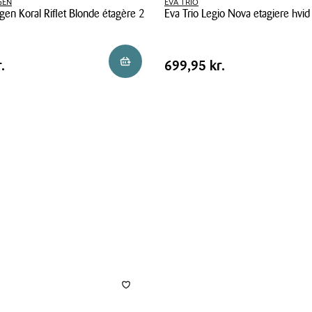
GEN
EVA TRIO
en Koral Riflet Blonde étagère 2
Eva Trio Legio Nova etagiere hvi
Eva
Trio
Pris
kr.
Pris
699,95 kr.
Reservér i butik
.
699,95 kr.
Legio
tabel
Nova
etagiere
hvid
25
cm