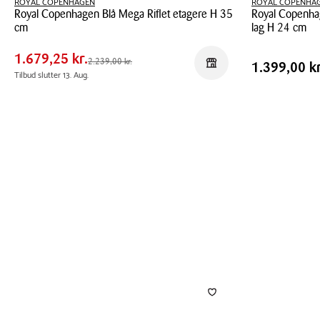
ROYAL COPENHAGEN
ROYAL COPENHA
Royal Copenhagen Blå Mega Riflet etagere H 35
Royal Copenhag
Pris
Pris
1.679,25 kr.
cm
lag H 24 cm
tabel
Spar
559,75 kr.
Royal
Royal
1.679,25 kr.
Pris
Førpris
2.239,00 kr.
Pris
1.399,00 
2.239,00 kr.
Reservér i butik
1.399,00 kr
Copenhagen
Copenhagen
Tilbud slutter 13. Aug.
tabel
Blå
Koral
Mega
Riflet
Riflet
Blonde
etagere
étagère
H
2
35
lag
cm
H
24
cm