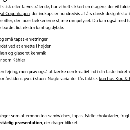
istisk eller farvestrålende, har vi helt sikkert en étagère, der vil 
yal Copenhagen
, der indkapsler hundredvis af års dansk designhisto
iller, der lader lækkerierne stjæle rampelyset. Du kan også med forde
e bordet lidt ekstra kant og dybde.
 og små tapas-anretninger
det ved at anrette i højden
elæn og glaseret keramik
ker som
Kähler
en fejring, men prøv også at tænke den kreativt ind i din faste indre
 årstidens pynt i stuen. Nogle varianter fås faktisk
kun hos Kop & 
retninger som afternoon tea-sandwiches, tapas, fyldte chokolader, fru
tåelig præsentation
, der drager blikket.