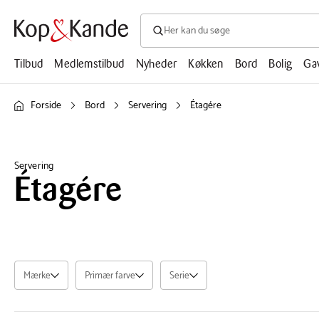
Søg efter produkter, artikler, opskrifte
Søg
efter
produkter,
Tilbud
Medlemstilbud
Nyheder
Køkken
Bord
Bolig
Ga
artikler,
opskrifter,
mm.
Forside
Bord
Servering
Étagére
Servering
Étagére
Mærke
Primær farve
Serie