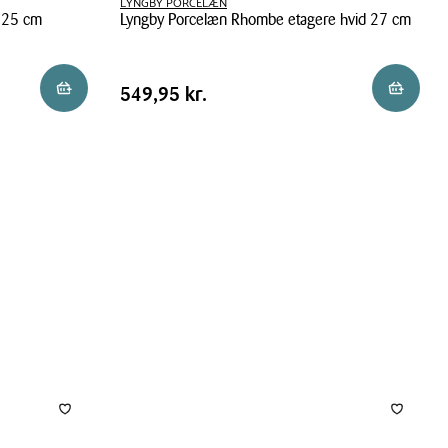
LYNGBY PORCELÆN
d 25 cm
Lyngby Porcelæn Rhombe etagere hvid 27 cm
Lyngby
Porcelæn
Pris
Pris
549,95 kr.
Reservér i butik
Reservér 
549,95 kr.
Rhombe
tabel
etagere
hvid
27
cm