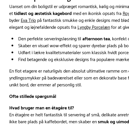
Uanset om din boligstil er udpræget romantisk, kølig og minimal
et
tidløst og æstetisk kagebord
med en ikonisk opsats fra
Ro
byder
Eva Trio
på fantastisk smukke og enkle designs med bløde r
elegant og iøjnefaldende opsats fra
Lyngby Porcelæn
for at giv
Den perfekte serveringsløsning til
afternoon tea
, konfekt
Skaber en visuel wow-effekt og sparer dyrebar plads på bor
Udført i lækre kvalitetsmaterialer som klassisk hvidt porc
Find betagende og eksklusive designs fra populære mær
En flot etagere er naturligvis den absolut ultimative ramme om 
yndlingssmykker på badeværelset eller som en dekorativ base for
unikt bord, der emmer af personlig stil.
Ofte stillede spørgsmål
Hvad bruger man en étagère til?
En étagère er helt fantastisk til servering af små, delikate an
ikke bare plads på kaffebordet, men skaber en
smuk og uimods