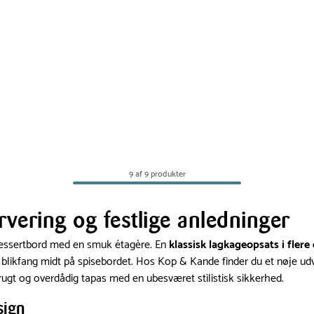
9 af 9 produkter
rvering og festlige anledninger
 dessertbord med en smuk étagère. En
klassisk lagkageopsats i flere
likfang midt på spisebordet. Hos Kop & Kande finder du et nøje udva
frugt og overdådig tapas med en ubesværet stilistisk sikkerhed.
sign