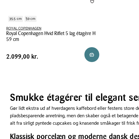
35.5 cm
59 cm
ROYAL COPENHAGEN
Royal Copenhagen Hvid Riflet 5 lag étagère H
59 cm
Royal
Pris
Pris
2.099,00 kr.
Reservér i butik
2.099,00 kr.
Copenhagen
tabel
Hvid
Riflet
5
lag
étagère
Smukke étagérer til elegant se
H
Gør lidt ekstra ud af hverdagens kaffebord eller festens store
59
pladsbesparende anretning, men den skaber også et betagende b
cm
alt fra sirligt pyntede cupcakes og knasende småkager til frisk 
Klassisk porcelæn og moderne dansk de