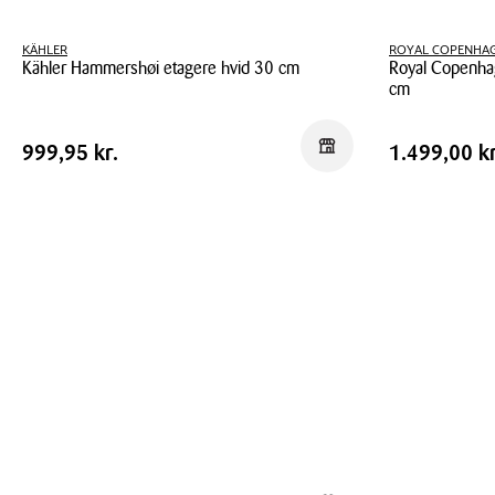
KÄHLER
ROYAL COPENHA
Kähler Hammershøi etagere hvid 30 cm
Royal Copenhag
cm
Kähler
Royal
Hammershøi
Pris
Pris
Pris
999,95 kr.
Pris
1.499,00 
Reservér i butik
999,95 kr.
1.499,00 kr
Copenhagen
etagere
tabel
tabel
Stjerne
hvid
Riflet
30
Jul
cm
etagere
23
cm