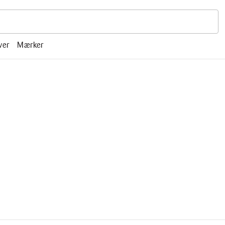
r, mm.
ver
Mærker