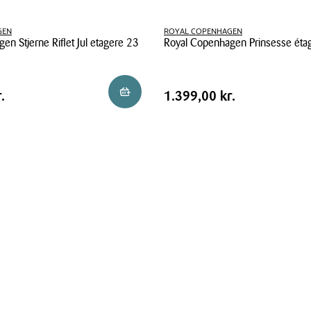
GEN
ROYAL COPENHAGEN
en Stjerne Riflet Jul etagere 23
Royal Copenhagen Prinsesse éta
Royal
Copenhagen
Pris
kr.
Pris
1.399,00 kr.
Reservér i butik
.
1.399,00 kr.
Prinsesse
tabel
étagere
blå
22
cm