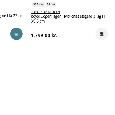
35.5 cm
59 cm
ROYAL COPENHAGEN
gere blå 22 cm
Royal Copenhagen Hvid Riflet etagere 3 lag H
35,5 cm
Royal
Pris
Pris
1.799,00 kr.
Reservér i butik
Reservér 
1.799,00 kr.
Copenhagen
tabel
Hvid
Riflet
etagere
3
lag
H
35,5
cm