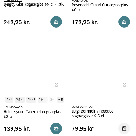
LYNGBY GLAS
ROSENDAHL
Lyngby Glas cognacglas 69 cl 4 stk.
Rosendahl Grand Cru cognacglas
40 cl
Lyngby
Rosendahl
Glas
Pris
Pris
Pris
249,95 kr.
Pris
179,95 kr.
249,95 kr.
179,95 kr.
Reservér i butik
Reserv
Grand
cognacglas
tabel
tabel
Cru
69
cognacglas
cl
40
4
cl
stk.
6 cl
25 cl
28 cl
29 cl
36 cl
+ 5
LUIGI BORMIOLI
HOLMEGAARD
Luigi Bormioli Vinoteque
Holmegaard Cabernet cognacglas
cognacglas 46,5 cl
63 cl
Luigi
Holmegaard
Pris
Pris
Pris
139,95 kr.
Pris
79,95 kr.
139,95 kr.
79,95 kr.
Reservér i butik
Reserv
Bormioli
Cabernet
tabel
tabel