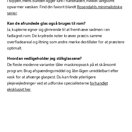
i toppen, mens bunden ligger lunt i håndfladen, hvilket langsomt
opvarmer væsken. Find din favorit blandt
Rosendahls minimalistiske
serier
.
Kan de afrundede glas også bruges til rom?
Ja, kuplerne egner sig glimrende til at fremhæve sødmen i en
fadlagret rom. De krydrede noter kræver præcis samme
overfladeareal og iltning som andre mørke destillater for at præstere
optimalt.
Hvordan vedligeholder jeg stilkglassene?
De fleste moderne varianter tåler maskinopvask på et skånsomt
program. Brug afspændingsmiddel og åbn lågen umiddelbart efter
vask for at afværge glaspest. Du kan finde yderligere
plejevejledninger ved at udforske specialiteterne
forhandlet
eksklusivt her
.