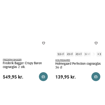
Vinoteque
cognacglas
cognacglas
63
46,5
cl
cl
5,5 cl
23 cl
23 cl
32 cl
36 cl
+ 3
FREDERIK BAGGER
HOLMEGAARD
Frederik Bagger Crispy Baron
Holmegaard Perfection cognacglas
cognacglas 2 stk.
36 cl
Frederik
Holmegaard
Pris
Pris
Pris
549,95 kr.
Pris
139,95 kr.
549,95 kr.
139,95 kr.
Læg i kurv
Reserv
Bagger
Perfection
tabel
tabel
Crispy
cognacglas
Baron
36
cognacglas
cl
2
stk.