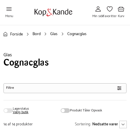
Gå
Gå
Gå
til
til
til
Min
Favoritter
Kurv
side
Menu
Min side
Favoritter
Kurv
Bord
Glas
Cognacglas
Forside
Glas
Cognacglas
Filtre
Lagerstatus
Produkt Tåler Opvask
Vælg butik
14 af 14 produkter
Sortering