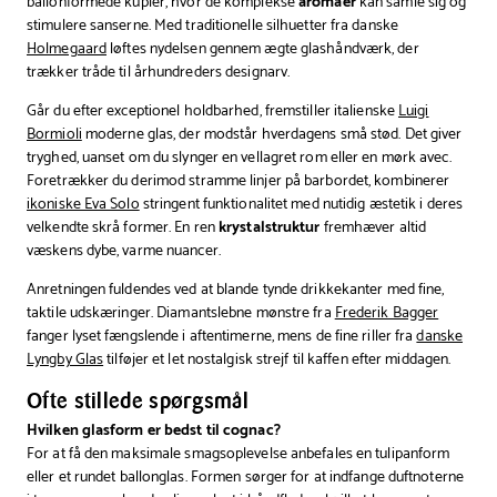
ballonformede kupler, hvor de komplekse
aromaer
kan samle sig og
stimulere sanserne. Med traditionelle silhuetter fra danske
Holmegaard
løftes nydelsen gennem ægte glashåndværk, der
trækker tråde til århundreders designarv.
Går du efter exceptionel holdbarhed, fremstiller italienske
Luigi
Bormioli
moderne glas, der modstår hverdagens små stød. Det giver
tryghed, uanset om du slynger en vellagret rom eller en mørk avec.
Foretrækker du derimod stramme linjer på barbordet, kombinerer
ikoniske Eva Solo
stringent funktionalitet med nutidig æstetik i deres
velkendte skrå former. En ren
krystalstruktur
fremhæver altid
væskens dybe, varme nuancer.
Anretningen fuldendes ved at blande tynde drikkekanter med fine,
taktile udskæringer. Diamantslebne mønstre fra
Frederik Bagger
fanger lyset fængslende i aftentimerne, mens de fine riller fra
danske
Lyngby Glas
tilføjer et let nostalgisk strejf til kaffen efter middagen.
Ofte stillede spørgsmål
Hvilken glasform er bedst til cognac?
For at få den maksimale smagsoplevelse anbefales en tulipanform
eller et rundet ballonglas. Formen sørger for at indfange duftnoterne