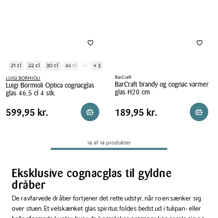
21 cl
22 cl
30 cl
44 cl
46 cl
+ 3
BarCraft
LUIGI BORMIOLI
BarCraft brandy og cognac varmer
Luigi Bormioli Optica cognacglas
glas H20 cm
glas 46,5 cl 4 stk.
BarCraft
Luigi
Pris
Pris
Pris
599,95 kr.
Pris
189,95 kr.
599,95 kr.
189,95 kr.
Reservér i butik
Læg i 
brandy
Bormioli
tabel
tabel
og
Optica
cognac
cognacglas
14 af 14 produkter
varmer
glas
glas
46,5
H20
cl
Eksklusive cognacglas til gyldne
cm
4
dråber
stk.
De ravfarvede dråber fortjener det rette udstyr, når roen sænker sig
over stuen. Et velskænket glas spiritus foldes bedst ud i tulipan- eller