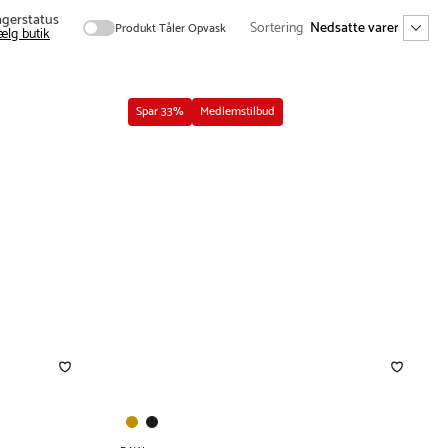
agerstatus
Sortering
Produkt Tåler Opvask
ælg butik
Spar 33%
Medlemstilbud