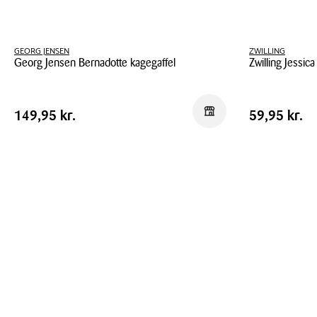
GEORG JENSEN
ZWILLING
Georg Jensen Bernadotte kagegaffel
Zwilling Jessica
Georg
Zwilling
Jensen
Jessica
Pris
Pris
Pris
149,95 kr.
Pris
59,95 kr.
Reservér i butik
149,95 kr.
59,95 kr.
Bernadotte
kagegaffel
tabel
tabel
kagegaffel