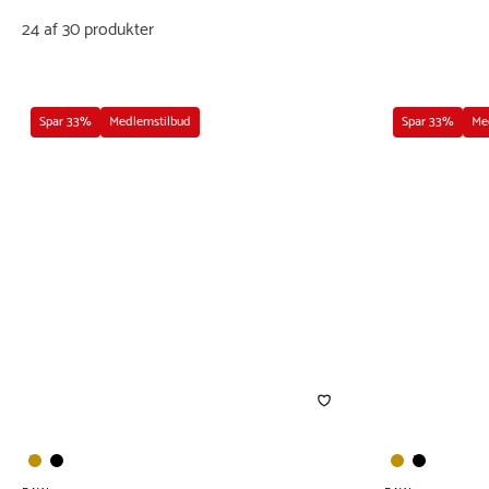
24 af 30 produkter
Spar 33%
Medlemstilbud
Spar 33%
Me