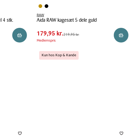
Pris
Pris
RAW
179,95 kr.
 4 stk.
Aida RAW kagesæt 5 dele guld
tabel
Spar
40,00 kr.
Aida
179,95 kr.
Førpris
219,95 kr.
219,95 kr.
Læg i kurv
Reservér 
RAW
Medlemspris
kagesæt
5
Kun hos Kop & Kande
dele
guld