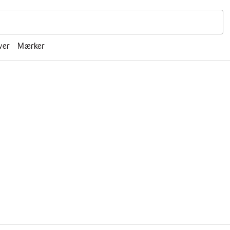
r, mm.
ver
Mærker