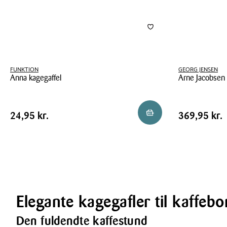
FUNKTION
GEORG JENSEN
Anna kagegaffel
Arne Jacobsen 
Anna
Arne
kagegaffel
Jacobsen
Pris
Pris
Pris
24,95 kr.
Pris
369,95 kr
Reservér i butik
24,95 kr.
369,95 kr.
kagegaffel
tabel
tabel
4
stk.
Elegante kagegafler til kaffebo
Den fuldendte kaffestund