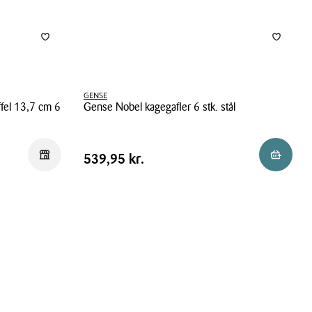
GENSE
fel 13,7 cm 6
Gense Nobel kagegafler 6 stk. stål
Gense
Nobel
Pris
Pris
539,95 kr.
Reservér i butik
Læg i ku
539,95 kr.
kagegafler
tabel
6
stk.
stål