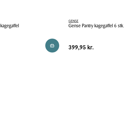
GENSE
 kagegaffel
Gense Pantry kagegaffel 6 stk.
Gense
Pantry
Pris
Pris
399,95 kr.
Reservér i butik
399,95 kr.
kagegaffel
tabel
6
stk.