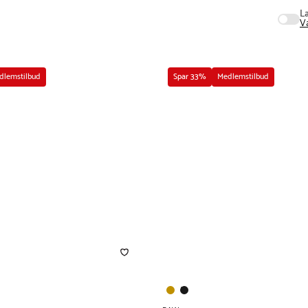
L
V
dlemstilbud
Spar 33%
Medlemstilbud