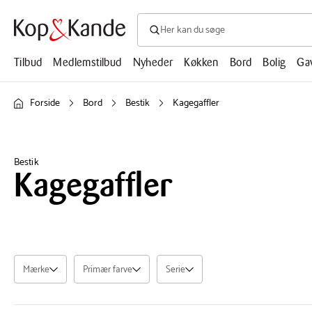
Søg efter produkter, artikler, opskrifte
Søg
efter
produkter,
Tilbud
Medlemstilbud
Nyheder
Køkken
Bord
Bolig
Ga
artikler,
opskrifter,
mm.
Forside
Bord
Bestik
Kagegaffler
Bestik
Kagegaffler
Mærke
Primær farve
Serie