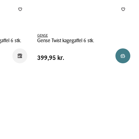
GENSE
affel 6 stk.
Gense Twist kagegaffel 6 stk.
Gense
Pris
Pris
399,95 kr.
Reservér i butik
Reservér 
399,95 kr.
Twist
tabel
kagegaffel
6
stk.