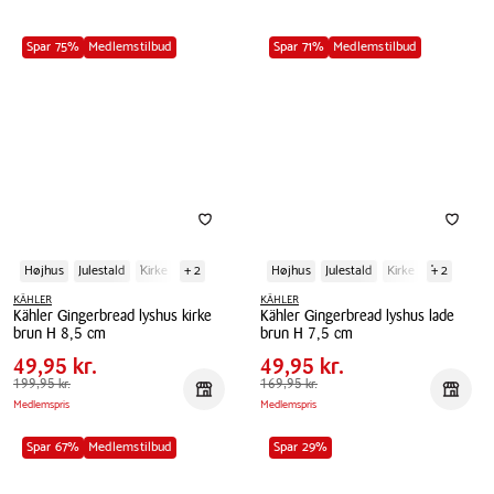
Spar 75%
Medlemstilbud
Spar 71%
Medlemstilbud
Højhus
Julestald
Kirke
+ 2
Højhus
Julestald
Kirke
+ 2
KÄHLER
KÄHLER
Kähler Gingerbread lyshus kirke
Kähler Gingerbread lyshus lade
Pris
Pris
Pris
49,95 kr.
Pris
49,95 kr.
brun H 8,5 cm
brun H 7,5 cm
tabel
tabel
Spar
150,00 kr.
Spar
120,00 kr.
Kähler
49,95 kr.
Kähler
49,95 kr.
Gingerbread
Førpris
199,95 kr.
199,95 kr.
Gingerbread
Førpris
169,95 kr.
169,95 kr.
Reservér i butik
Reserv
Medlemspris
Medlemspris
lyshus
lyshus
kirke
lade
Spar 67%
Medlemstilbud
Spar 29%
brun
brun
H
H