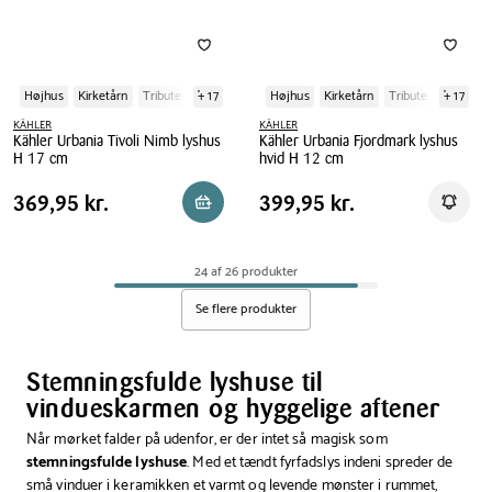
Højhus
Kirketårn
Tribute
+ 17
Højhus
Kirketårn
Tribute
+ 17
KÄHLER
KÄHLER
Kähler Urbania Tivoli Nimb lyshus
Kähler Urbania Fjordmark lyshus
H 17 cm
hvid H 12 cm
Kähler
Kähler
Pris
Pris
Pris
369,95 kr.
Pris
399,95 kr.
369,95 kr.
399,95 kr.
Reservér i butik
Få be
Urbania
Urbania
tabel
tabel
Tivoli
Fjordmark
Nimb
lyshus
24 af 26 produkter
lyshus
hvid
H
H
Se flere produkter
17
12
cm
cm
Stemningsfulde lyshuse til
vindueskarmen og hyggelige aftener
Når mørket falder på udenfor, er der intet så magisk som
stemningsfulde lyshuse
. Med et tændt fyrfadslys indeni spreder de
små vinduer i keramikken et varmt og levende mønster i rummet,