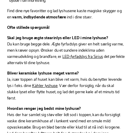
dybde i din indretning.
Find dine nye favoritter og lad lyshusene kaste magiske skygger og
en
varm, indbydende atmosfære
ind i dine stuer.
Ofte stillede spørgsmål
Skal jeg bruge ægte stearinlys eller LED i mine lyshuse?
Du kan bruge begge dele. Ægte fyrfadslys giver en helt særlig varme,
men kræver opsyn. Ønsker du et sundere indeklima uden
varmeudvikling og brandfare, er
LED-fyrfadslys fra Sirius
det perfekte
alternativ til dine lyshuse.
Bliver keramiske lyshuse meget varme?
Ja, især toppen af huset kan blive ret varm, hvis du benytter levende
lys i f.eks. dine
Kähler lyshuse
. Vær derfor forsigtig, når du skal
slukke lyset eller flytte huset, og lad det gerne køle af et minuts tid
først.
Hvordan rengør jeg bedst mine lyshuse?
Hvis der har samlet sig støv eller lidt sod i toppen, kan du forsigtigt
vaske dine keramikhuse af i lunkent vand med en smule mild
opvaskesæbe. Brug en blød børste eller klud til at nå ind i krogene.