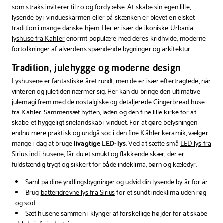
som straks inviterer til ro og fordybelse. At skabe sin egen lille,
lysende by i vindueskarmen eller på skænken er blevet en elsket
tradition i mange danske hjem. Her er især de ikoniske
Urbania
lyshuse fra Kähler
enormt populære med deres kridhvide, moderne
fortolkninger af alverdens spændende bygninger og arkitektur.
Tradition, julehygge og moderne design
Lyshusene er fantastiske året rundt, men de er især eftertragtede, når
vinteren og juletiden nærmer sig. Her kan du bringe den ultimative
julemagi frem med de nostalgiske og detaljerede
Gingerbread huse
fra Kähler
. Sammensæt hytten, laden og den fine lille kirke for at
skabe et hyggeligt snelandskab i vinduet. For at gøre belysningen
endnu mere praktisk og undgå sod i den fine
Kähler keramik
, vælger
mange i dag at bruge
livagtige LED-lys
. Ved at sætte små
LED-lys fra
Sirius
ind i husene, får du et smukt og flakkende skær, der er
fuldstændig trygt og sikkert for både indeklima, børn og kæledyr.
Saml på dine yndlingsbygninger og udvid din lysende by år for år.
Brug
batteridrevne lys fra Sirius
for et sundt indeklima uden røg
og sod.
Sæt husene sammen i klynger af forskellige højder for at skabe