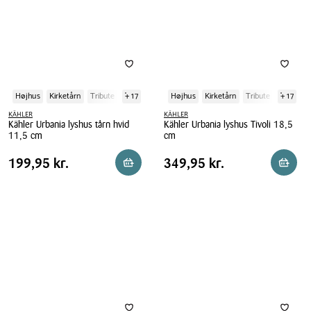
Højhus
Kirketårn
Tribute
+ 17
Højhus
Kirketårn
Tribute
+ 17
KÄHLER
KÄHLER
Kähler Urbania lyshus tårn hvid
Kähler Urbania lyshus Tivoli 18,5
11,5 cm
cm
Kähler
Kähler
Pris
Pris
Pris
199,95 kr.
Pris
349,95 kr.
199,95 kr.
349,95 kr.
Reservér i butik
Reserv
Urbania
Urbania
tabel
tabel
lyshus
lyshus
tårn
Tivoli
hvid
18,5
11,5
cm
cm