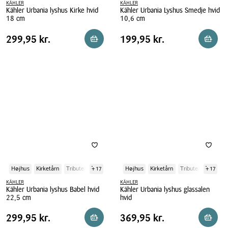
KÄHLER
KÄHLER
Kähler Urbania lyshus Kirke hvid
Kähler Urbania Lyshus Smedje hvid
18 cm
10,6 cm
Kähler
Kähler
Pris
Pris
Pris
299,95 kr.
Pris
199,95 kr.
299,95 kr.
199,95 kr.
Reservér i butik
Reserv
Urbania
Urbania
tabel
tabel
lyshus
Lyshus
Kirke
Smedje
hvid
hvid
18
10,6
cm
cm
Højhus
Kirketårn
Tribute
+ 17
Højhus
Kirketårn
Tribute
+ 17
KÄHLER
KÄHLER
Kähler Urbania lyshus Babel hvid
Kähler Urbania lyshus glassalen
22,5 cm
hvid
Kähler
Kähler
Pris
Pris
Pris
299,95 kr.
Pris
369,95 kr.
299,95 kr.
369,95 kr.
Reservér i butik
Reserv
Urbania
Urbania
tabel
tabel