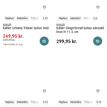
Højhus
Kirketårn
Tribute
+ 17
Højhus
Julestald
Kirke
+ 2
KÄHLER
KÄHLER
Pris
Pris
249,95 kr.
Kähler Urbania Tribute lyshus hvid
Kähler Gingerbread lyshus julestald
tabel
brun H 11,5 cm
Spar
100,00 kr.
Kähler
249,95 kr.
Kähler
Urbania
Pris
Førpris
349,95 kr.
349,95 kr.
Pris
299,95 kr.
299,95 kr.
Reservér i butik
Reserv
Gingerbread
Tribute
Tilbud slutter 13. Aug.
tabel
lyshus
lyshus
julestald
hvid
brun
H
11,5
cm
Højhus
Kirketårn
Tribute
+ 17
Højhus
Kirketårn
Tribute
+ 17