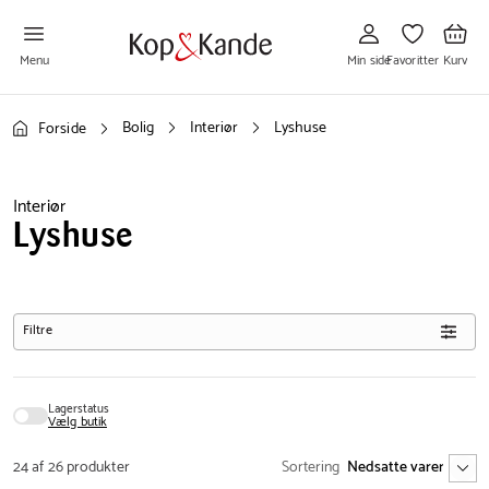
Gå
Gå
Gå
til
til
til
Min
Favoritter
Kurv
side
Menu
Min side
Favoritter
Kurv
Bolig
Interiør
Lyshuse
Forside
Interiør
Lyshuse
Filtre
Lagerstatus
Vælg butik
24 af 26 produkter
Sortering