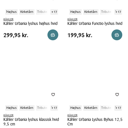
Højhus
Kirketårn
Tribute
+ 17
Højhus
Kirketårn
Tribute
+ 17
KÄHLER
KÄHLER
Kähler Urbania lyshus højhus hvid
Kähler Urbania Functio lyshus hvid
Kähler
Kähler
Pris
Pris
Pris
299,95 kr.
Pris
199,95 kr.
299,95 kr.
199,95 kr.
Reservér i butik
Reserv
Urbania
Urbania
tabel
tabel
lyshus
Functio
højhus
lyshus
hvid
hvid
Højhus
Kirketårn
Tribute
+ 17
Højhus
Kirketårn
Tribute
+ 17
KÄHLER
KÄHLER
Kähler Urbania lyshus klassisk hvid
Kähler Urbania Lyshus Byhus 12,5
9,5 cm
Cm