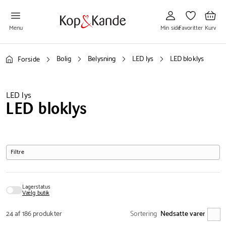
Gå
Gå
Gå
til
til
til
Min
Favoritter
Kurv
side
Menu
Min side
Favoritter
Kurv
Bolig
Belysning
LED lys
LED bloklys
Forside
LED lys
LED bloklys
Filtre
Lagerstatus
Vælg butik
24 af 186 produkter
Sortering