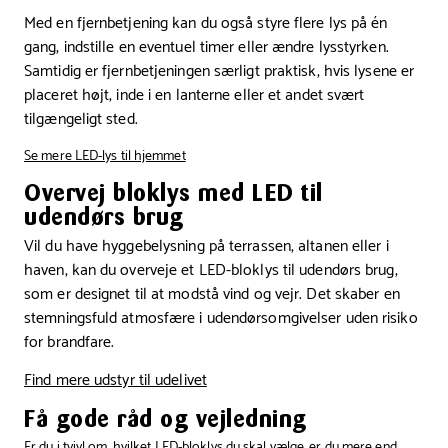
Med en fjernbetjening kan du også styre flere lys på én
gang, indstille en eventuel timer eller ændre lysstyrken.
Samtidig er fjernbetjeningen særligt praktisk, hvis lysene er
placeret højt, inde i en lanterne eller et andet svært
tilgængeligt sted.
Se mere LED-lys til hjemmet
Overvej bloklys med LED til
udendørs brug
Vil du have hyggebelysning på terrassen, altanen eller i
haven, kan du overveje et LED-bloklys til udendørs brug,
som er designet til at modstå vind og vejr. Det skaber en
stemningsfuld atmosfære i udendørsomgivelser uden risiko
for brandfare.
Find mere udstyr til udelivet
Få gode råd og vejledning
Er du i tvivl om, hvilket LED-bloklys du skal vælge, er du mere end