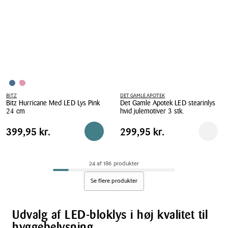
grøn
outdoor
H
hvid
15,2
H
cm
10
cm
BITZ
DET GAMLE APOTEK
Bitz Hurricane Med LED Lys Pink
Det Gamle Apotek LED stearinlys
24 cm
hvid julemotiver 3 stk.
Bitz
Det
Pris
Pris
Pris
399,95 kr.
Pris
299,95 kr.
399,95 kr.
299,95 kr.
Læg i kurv
Reserv
Hurricane
Gamle
tabel
tabel
Med
Apotek
LED
LED
24 af 186 produkter
Lys
stearinlys
Pink
hvid
Se flere produkter
24
julemotiver
cm
3
stk.
Udvalg af LED-bloklys i høj kvalitet til
hyggebelysning