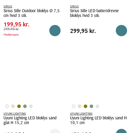
SIRIUS
SIRIUS
Sirius Sille Outdoor bloklys Ø 7,5
Sirius Sille LED batteridrevne
Pris
Pris
199,95 kr.
cm hvid 3 stk.
bloklys hvid 3 stk.
tabel
Spar
100,00 kr.
Sirius
199,95 kr.
Sirius
Pris
Sille
Førpris
299,95 kr.
299,95 kr.
Sille
Pris
299,95 kr.
299,95 kr.
Reservér i butik
Reserv
Medlemspris
tabel
Outdoor
LED
bloklys
batteridrevne
Ø
bloklys
7,5
hvid
cm
3
hvid
stk.
3
stk.
UYUNI LIGHTING
UYUNI LIGHTING
Uyuni Lighting LED bloklys sand
Uyuni Lighting LED bloklys sand H
glat H 15,2 cm
10,1 cm
Uyuni
Uyuni