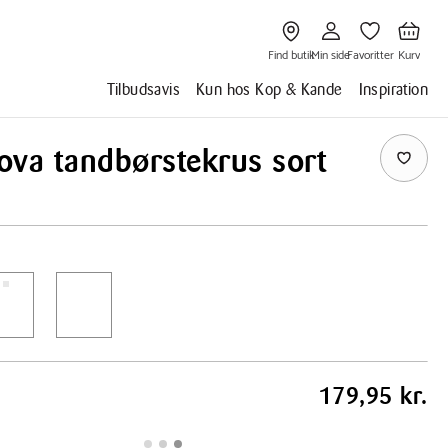
Gå
Gå
Gå
Gå
til
til
til
til
Find
Min
Favoritter
Kurv
butik
side
Find butik
Min side
Favoritter
Kurv
Tilbudsavis
Kun hos Kop & Kande
Inspiration
ova tandbørstekrus sort
179,95 kr.