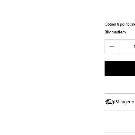
Optjen 5 point (
Bliv medlem
Antal
Reducér
antal
På lager o