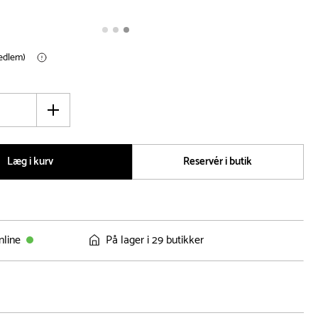
medlem)
Øg
antal
Læg i kurv
Reservér i butik
nline
På lager i 29 butikker