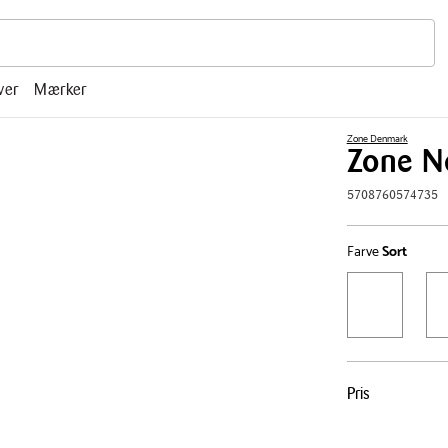
r, mm.
ver
Mærker
Zone Denmark
Zone N
5708760574735
Farve
Sort
Pris
Pris
tabel