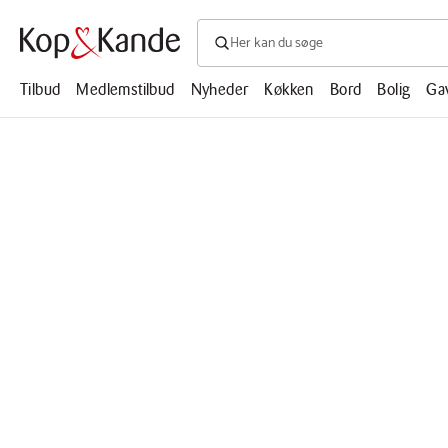
Søg efter produkter, artikler, opskrifte
Søg
efter
produkter,
Tilbud
Medlemstilbud
Nyheder
Køkken
Bord
Bolig
Ga
artikler,
opskrifter,
mm.