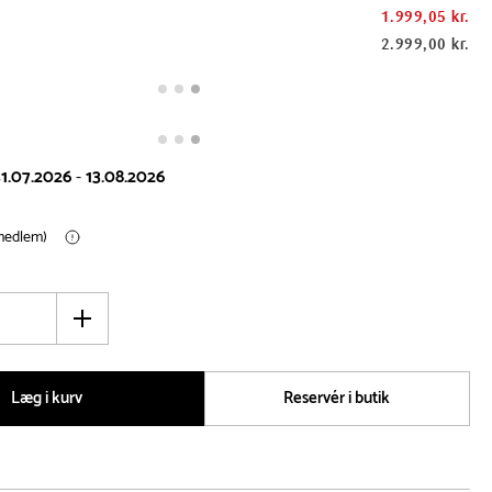
1.999,05 kr.
2.999,00 kr.
1.07.2026
-
13.08.2026
(medlem)
Øg
antal
Læg i kurv
Reservér i butik