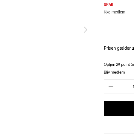
SPAR
Ikke medlem
tilbage
Prisen gælder
3
Optjen 25 point 
Bliv medlem
Antal
Reducér
antal