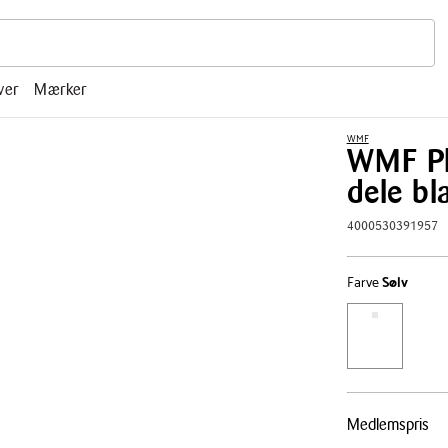
r, mm.
ver
Mærker
WMF
WMF Ph
dele bl
4000530391957
Farve
Sølv
Pris
Medlemspris
tabel