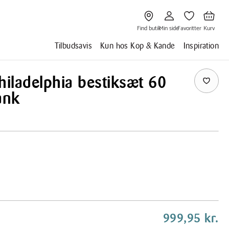
Gå
Gå
Gå
Gå
til
til
til
til
Find
Min
Favoritter
Kurv
butik
side
Find butik
Min side
Favoritter
Kurv
Tilbudsavis
Kun hos Kop & Kande
Inspiration
iladelphia bestiksæt 60
ank
Afspil
999,95 kr.