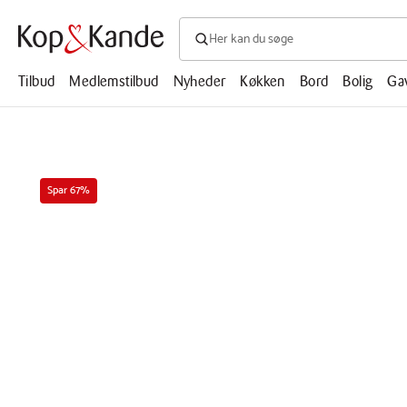
Søg efter produkter, artikler, opskrifte
Søg
efter
produkter,
Tilbud
Medlemstilbud
Nyheder
Køkken
Bord
Bolig
Ga
artikler,
opskrifter,
mm.
Spar 67%