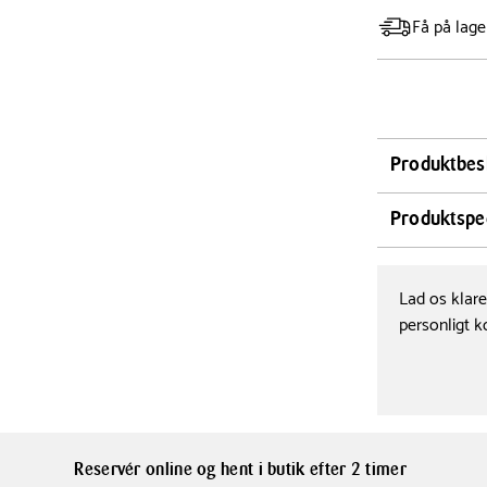
Få på lage
Produktbes
Dæk et smukt
Produktspec
bestiksæt i bl
middagsopdækn
Farve
overflade, vi
Sølv
Lad os klar
strejf af eleg
personligt k
lejligheder.
Materialer
Rustfrit stål
WMF Philadelp
af rustfrit st
over for ridse
Reservér online og hent i butik efter 2 timer
hyppig brug. 