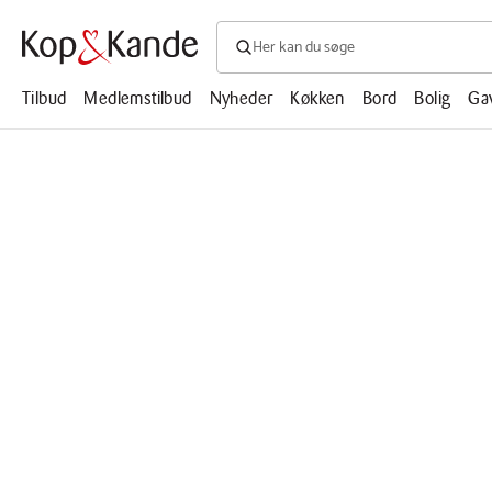
Søg efter produkter, artikler, opskrifte
Søg
efter
produkter,
Tilbud
Medlemstilbud
Nyheder
Køkken
Bord
Bolig
Ga
artikler,
opskrifter,
mm.