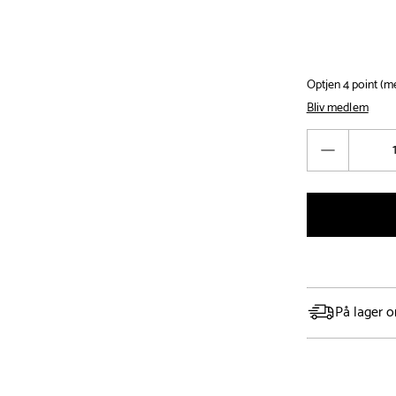
Optjen 4 point (
Bliv medlem
Antal
Reducér
antal
På lager o