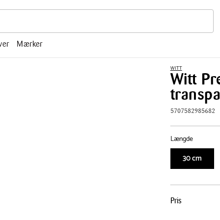
r, mm.
ver
Mærker
WITT
Witt P
transp
5707582985682
Længde
30 cm
Pris
Pris
tabel