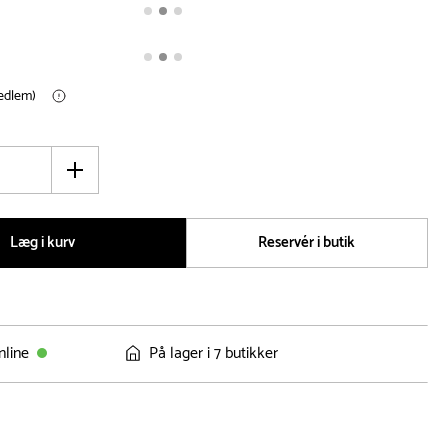
medlem)
Øg
antal
Læg i kurv
Reservér i butik
nline
På lager i 7 butikker