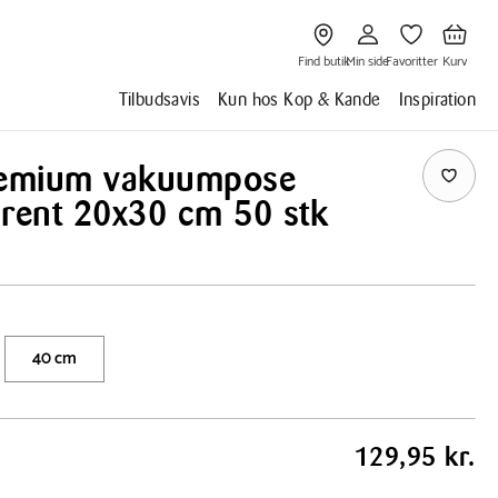
Gå
Gå
Gå
Gå
til
til
til
til
Find
Min
Favoritter
Kurv
butik
side
Find butik
Min side
Favoritter
Kurv
Tilbudsavis
Kun hos Kop & Kande
Inspiration
remium vakuumpose
arent 20x30 cm 50 stk
40 cm
129,95 kr.