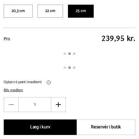
20,3 cm
22 cm
25 cm
Pris
239,95 kr.
Pris
tabel
Optjen 6 point (medlem)
Bliv medlem
Antal
Reducér
Øg
antal
antal
Læg i kurv
Reservér i butik