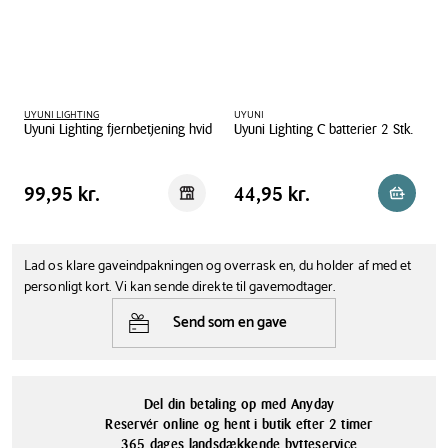
en fantastisk serie af stearinlys, der skaber en hyggelig atmosfære
Plastik
uden at forurene dit indeklima.
Du har mulighed for at tilkøbe en fjernbetjening, så du ikke behøver
at rejse dig fra sofaen, hvis du gerne vil tænde eller slukke lyset,
UYUNI LIGHTING
UYUNI
anvende en af de tre lysstyrker eller indstille timeren. Timeren kan
Uyuni Lighting fjernbetjening hvid
Uyuni Lighting C batterier 2 Stk.
indstilles så lyset slukker efter 4, 6, 8 eller 10 timer.
Uyuni Lighting fjernbetjening hvid
Uyuni Lighting C batterier 2 Stk.
Bloklyset anvender 2x C batterier som ikke medfølger, men kan
Pris tabel
Pris tabel
Pris
99,95 kr.
Pris
44,95 kr.
99,95 kr.
44,95 kr.
Reservér i butik
Reservér
tilkøbes her hos Kop & Kande. Forventet batterilevetid er ~1000
timer.
Lad os klare gaveindpakningen og overrask en, du holder af med et
personligt kort. Vi kan sende direkte til gavemodtager.
Send som en gave
Del din betaling op med Anyday
Reservér online og hent i butik efter 2 timer
365 dages landsdækkende bytteservice