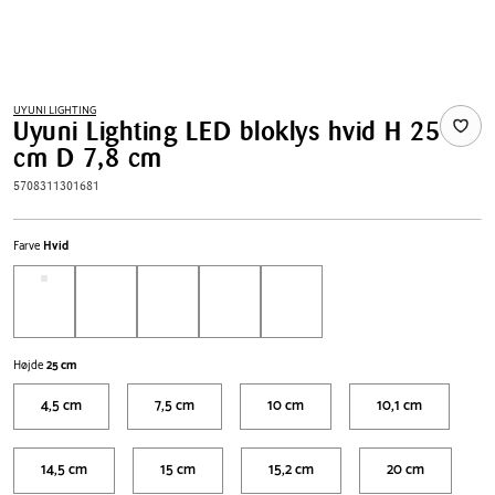
UYUNI LIGHTING
Uyuni Lighting LED bloklys hvid H 25
cm D 7,8 cm
5708311301681
Farve
Hvid
Højde
25 cm
4,5 cm
7,5 cm
10 cm
10,1 cm
14,5 cm
15 cm
15,2 cm
20 cm