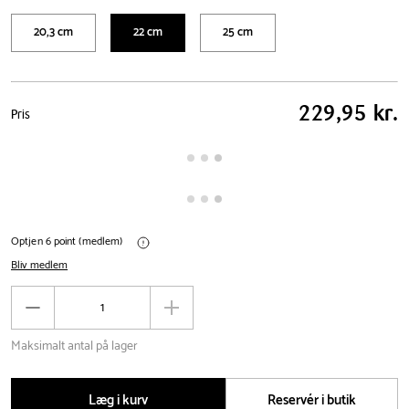
20,3 cm
22 cm
25 cm
Pris
229,95 kr.
Pris
tabel
Optjen 6 point (medlem)
Bliv medlem
Antal
Reducér
Øg
antal
antal
Maksimalt antal på lager
Læg i kurv
Reservér i butik