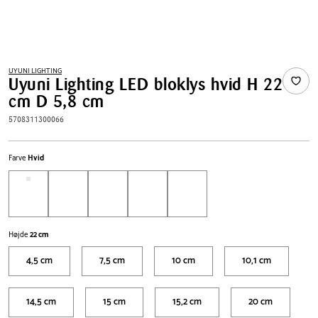
UYUNI LIGHTING
Uyuni Lighting LED bloklys hvid H 22
cm D 5,8 cm
5708311300066
Farve
Hvid
Højde
22 cm
4,5 cm
7,5 cm
10 cm
10,1 cm
14,5 cm
15 cm
15,2 cm
20 cm