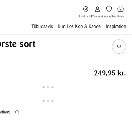
Gå
Gå
Gå
Gå
til
til
til
til
Find
Min
Favoritter
Kurv
butik
side
Find butik
Min side
Favoritter
Kurv
Tilbudsavis
Kun hos Kop & Kande
Inspiration
ørste sort
249,95 kr.
medlem)