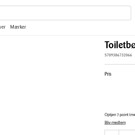
r, mm.
ver
Mærker
Toiletb
5709386732066
Pris
Pris
tabel
Optjen 7 point (
Bliv medlem
Antal