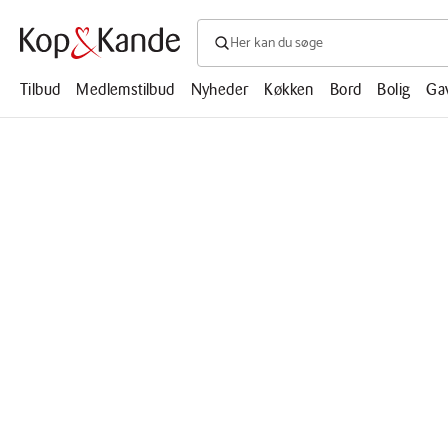
Søg efter produkter, artikler, opskrifte
Søg
efter
produkter,
Tilbud
Medlemstilbud
Nyheder
Køkken
Bord
Bolig
Ga
artikler,
opskrifter,
mm.