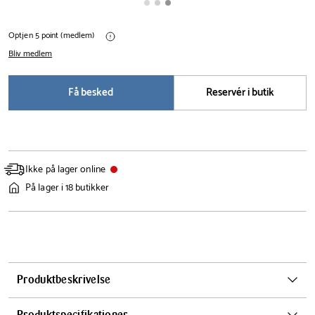
Optjen 5 point (medlem)
Bliv medlem
Få besked
Reservér i butik
Ikke på lager online
På lager i 18 butikker
Produktbeskrivelse
Scanpan TO GO Termoflaske er den ideelle følgesvend til din
Produktspecifikationer