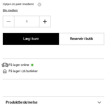
Optjen 20 point (medlem)
Bliv medlem
Antal
Reducér
Øg
antal
antal
Læg i kurv
Reservér i butik
På lager online
På lager i 26 butikker
Produktbeskrivelse