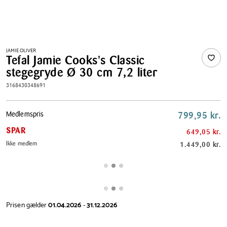
JAMIE OLIVER
Tefal Jamie Cooks's Classic
stegegryde Ø 30 cm 7,2 liter
3168430348691
Pris
Medlemspris
799,95 kr.
tabel
SPAR
649,05 kr.
Ikke medlem
1.449,00 kr.
Prisen gælder
01.04.2026
-
31.12.2026