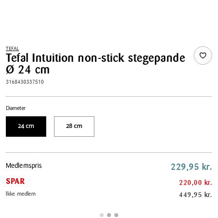
TEFAL
Tefal Intuition non-stick stegepande
Ø 24 cm
3168430337510
Diameter
24 cm
28 cm
Pris
Medlemspris
229,95 kr.
tabel
SPAR
220,00 kr.
Ikke medlem
449,95 kr.