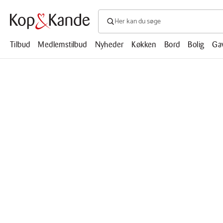
Søg efter produkter, artikler, opskrifte
Søg
efter
produkter,
Tilbud
Medlemstilbud
Nyheder
Køkken
Bord
Bolig
Ga
artikler,
opskrifter,
mm.