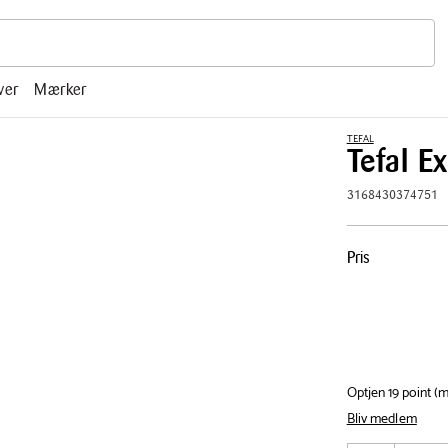
r, mm.
ver
Mærker
TEFAL
Tefal E
3168430374751
Pris
Pris
tabel
Optjen 19 point 
Bliv medlem