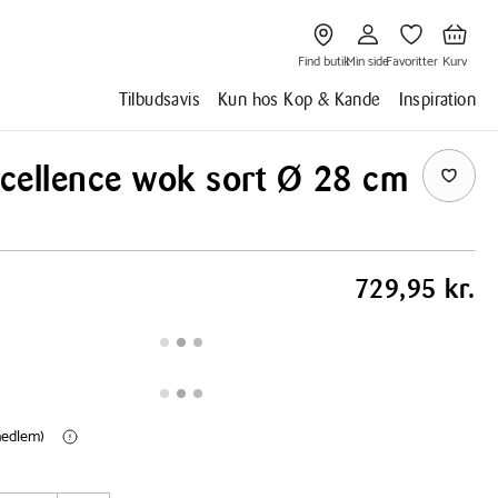
Gå
Gå
Gå
Gå
til
til
til
til
Find
Min
Favoritter
Kurv
butik
side
Find butik
Min side
Favoritter
Kurv
Tilbudsavis
Kun hos Kop & Kande
Inspiration
xcellence wok sort Ø 28 cm
729,95 kr.
(medlem)