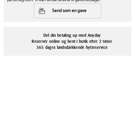
personligt kort. Vi kan sende direkte til gavemodtager.
Dybde
Farve
Måler (BxHxD): 50,8 x 50,8 x 7,4 cm
Send som en gave
7.4 cm
Sølv
Materialer
Stål
Del din betaling op med Anyday
Reservér online og hent i butik efter 2 timer
365 dages landsdækkende bytteservice