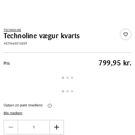
TECHNOLINE
Technoline vægur kvarts
4029665015859
Pris
799,95 kr.
Pris
tabel
Optjen 20 point (medlem)
Bliv medlem
Antal
Reducér
Øg