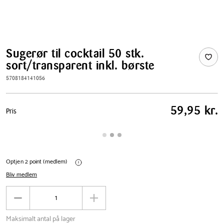
Sugerør til cocktail 50 stk.
sort/transparent inkl. børste
5708184141056
Pris
59,95 kr.
Pris
tabel
Optjen 2 point (medlem)
Bliv medlem
Antal
Reducér
Øg
antal
antal
Maksimalt antal på lager