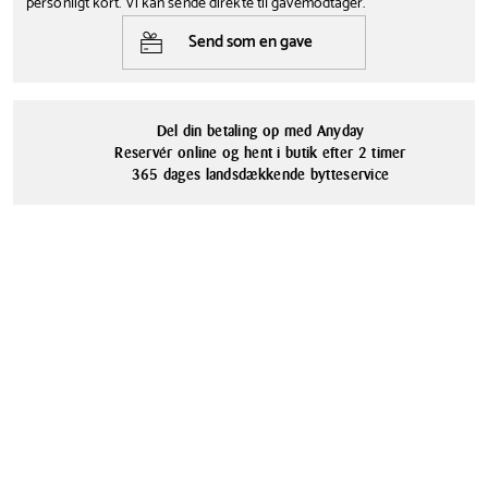
personligt kort. Vi kan sende direkte til gavemodtager.
Farve
Tåler opvaskemaskine
børsten. Vær opmærksom på at disse sugerør er lidt kortere, da de
Send som en gave
Ja
er beregnet til bl.a. cocktails.
Sort
Materialer
Plastik
Del din betaling op med Anyday
Reservér online og hent i butik efter 2 timer
365 dages landsdækkende bytteservice